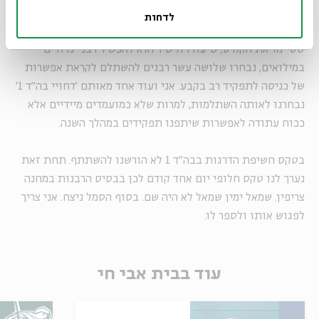
פחות, מעבר להבחנה העניינית בין מי שמסוגל למלא תפקיד
לדחות
במסגרת צבאית לבין מי שלא. מתוך כשבעים וחמישה צוערים
שסיימו את הקורס, שיעודו הישיר הוא להכשיר רבני גדודים
במילואים, נבחרו שלושה עשר רבנים להשתלם לקראת אפשרות
של כניסה לתפקיד רב בקבע. אני ועוד אחד מאותם 'דחויי בה"ד 1'
נבחרנו לאותה השתלמות, למרות שלא כמועמדים מיידיים אלא
ככוח עתודה לאפשרות שיתפנו תפקידים במהלך השנה.
בטקס חשיפת הדרגות בבה"ד 1 לא הורשנו להשתתף. תחת זאת
נערך לנו טקס חלופי יום אחד קודם לכן בבסיס הרבנות במחנה
צריפין. שמאל ימין שמאל לא היה שם. בסוף הסמל ניצח. אני צריך
לפגוש אותו ולספר לו.
עוד בבית אבי חי