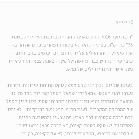
שיתוף
"רובה סער m16, הגיע מארצות הברית, ברכבת האווירית בשנת
73" כך המ"מ, בפתיחת הסדנא בשעות הצהרים. כך נראה הרובה,
אלו שימושיו, זהו הקליע על סוגיו וכך וכך עושים בהם. הרובה
עובר על ידנו ויש כבר תחושה של משהו באמת צבאי. מחר נקלוט
נשק אישי והיינו לחיילים של ממש.
בערבו של יום, נכון לנו טקס ממשי, טקס פתיחת טירונות. חזרות
נערכו לפני הטקס, שמאל ימין שמאל. הסמל קצר רוח במקצת, זו
הופעה פלוגתית והוא נתון למבחן תחרותי סמוי, בינו לבין הסמל
של המחלקה המקבילה, לעיני המ"פ. הוא גוער בנו קלות: "לא יהיו
לכם הרבה טקסים שלכם בצבא. זה עכשיו וההשבעה בסיום
הטירונות. יש טקס בסיום קצונה, לא הרבה מכאן יגיעו לשם".
שקלתי אם להיפגע, החלטתי לוותר, לא על הקצונה, רק על