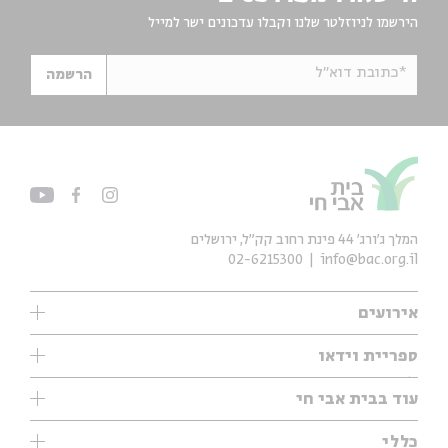
הירשמו לניוזלטר שלנו וקבלו עדכונים ישר למייל
*כתובת דוא"ל
הרשמה
המלך ג'ורג' 44 פינת רחוב קק״ל, ירושלים
02-6215300
info@bac.org.il
אירועים
עיון
ספריית וידאו
אנגלית
ילדים
שיעורי בוקר
עוד בבית אבי חי
מוזיקה
מיוחדים
תערוכות
עיון
כללי
נוער