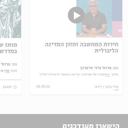
חירות המחשבה וחזון המדינה
מותו ש
הליברלית
במדרש 
עם:
פרופ' אביגדור שנאן
עם:
פרופ' פיני איפרגן
מתוך:
סדר בו
מתוך:
האופציה של שפינוזה: קריאה במאמר תיאולוגי־מדיני
סדר בוקר
וידאו
06.08.26
zoom
הישארו מעודכנים