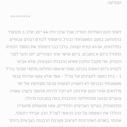
הפגיעה.
********
לאחר תום השירות הסדיר, שכל ארכו היה 44 יום, שלב ב מקוצרר
בהתחשב במצב המשפחתי ובגיל, נרשמתי לקורס רבנים צבאיים
במילואים, שהוא קורס קצונה. בלבי כבר ניצחתי את הסמל. הקורס
התחיל ביום א בשבוע. ביום שישי אחר הצהריים, יום וחצי לפני
הקורס, אני מקבל טלפון מאיש הרבנות הצבאית, שלא אבוא
לקורס ביום ראשון בבוקר, מפני שיצאה החלטה מלפני מפקד בה"ד
1 - בית הספר לקצינים של צה"ל - שמי שלא עשה שירות צבאי
משמעותי ובנוסף לא הספיק לעשות מכסה מסוימת של ימי
מילואים אחרי תום שירותו, לא יוכל להיות מוסמך כקצין. עשרה
צוערים נפגעו מההחלטה והרבנות באה במבוכה גדולה.
התקשורת, בעיקר הערוצים החרדיים, עשו מטעמים מהעניין
וגוללו את האשמה על הרב הראשי לצה"ל, הרב אביחי רונצקי,
שחתר בשנים האחרונות לעיצוב מערכת הרבנות הצבאית כיותר