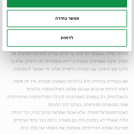
ושישמרו על בריאותך, האם היית מקבל אז שיש מלך בהודו
?
והמלך הכוזרי אומר: כן, בוודאי, זה היה מוכיח את זה".
אפשר בחירה
משל מלך הודו מדגים את התפיסה שדוחה את התיאוריות
שמתבססות על הסקת מסקנות לוגיות ומבססת את אמונתה על
החוויה. הסיבה שאנחנו מאמינים באלוהים, לדבריו של יהודה
לדחות
הלוי, היא כי קיבלנו ממנו איגרת ישירה, נבואה; כי הייתה לנו
חוויה ישירה במעמד הר סיני; כי היינו עדים לנתינת האיגרת של
המלך. איננו מאמינים בתורה כי היא מסתדרת לנו לוגית, אלא כי
היינו שם וראינו. עם החוויה הישירה שלנו אי-אפשר להתווכח.
אם הבחירה בחוויה ולא בלוגיקה נשמעת מוכרת, אין זה מקרה.
לאחר דורות ארוכים שבהם שלטה הפילוסופיה הלוגית
והאנליטית, רק במאות האחרונות קיבלה הפילוסופיה החווייתית
שפה ומושגים מפורשים, בעיקר דרך ההגות
האקזיסטנציאליסטית. אלא שכפי שמראה פרופ' הרוי, רבי יהודה
הלוי, שאולי לא במקרה היה גם משורר, ניסח כבר בימי הביניים
תפיסת אמונה חווייתית, שסחפה את דמותו של מלך כוזר,