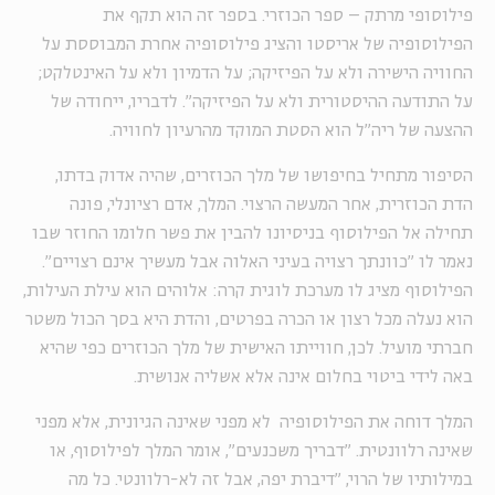
פילוסופי מרתק – ספר הכוזרי. בספר זה הוא תקף את
הפילוסופיה של אריסטו והציג פילוסופיה אחרת המבוססת על
החוויה הישירה ולא על הפיזיקה; על הדמיון ולא על האינטלקט;
על התודעה ההיסטורית ולא על הפיזיקה". לדבריו, ייחודה של
ההצעה של ריה"ל הוא הסטת המוקד מהרעיון לחוויה.
הסיפור מתחיל בחיפושו של מלך הכוזרים, שהיה אדוק בדתו,
הדת הכוזרית, אחר המעשה הרצוי. המלך, אדם רציונלי, פונה
תחילה אל הפילוסוף בניסיונו להבין את פשר חלומו החוזר שבו
נאמר לו "כוונתך רצויה בעיני האלוה אבל מעשיך אינם רצויים".
הפילוסוף מציג לו מערכת לוגית קרה: אלוהים הוא עילת העילות,
הוא נעלה מכל רצון או הכרה בפרטים, והדת היא בסך הכול משטר
חברתי מועיל. לכן, חווייתו האישית של מלך הכוזרים כפי שהיא
באה לידי ביטוי בחלום אינה אלא אשליה אנושית.
המלך דוחה את הפילוסופיה לא מפני שאינה הגיונית, אלא מפני
שאינה רלוונטית. "דבריך משכנעים", אומר המלך לפילוסוף, או
במילותיו של הרוי, "דיברת יפה, אבל זה לא-רלוונטי. כל מה