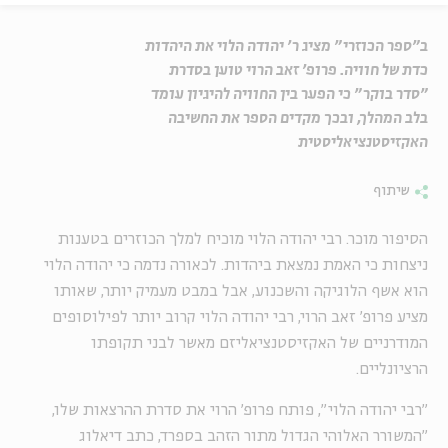
ב״ספר הכוזרי״ מציג ר’ יהודה הלוי את היהדות
כדת של חוויה. פרופ’ זאב הרוי טוען בסדרת
״סדר בוקר״ כי הפער בין החוויה להיגיון עומד
בלב המהלך, ובכך מקדים הספר את החשיבה
האקזיסטנציאליסטית
שיתוף
הסיפור מוכר. רבי יהודה הלוי מוכיח למלך הכוזרים בטענות
ניצחות כי האמת נמצאת ביהדות. לכאורה נדמה כי יהודה הלוי
הוא אשף הלוגיקה והשכנוע, אבל במבט מעמיק יותר, שאותו
מציע פרופ' זאב הרוי, רבי יהודה הלוי קרוב יותר לפילוסופים
המודרניים של האקזיסטנציאליזם מאשר לבני תקופתו
הרציונליים.
"רבי יהודה הלוי", פותח פרופ' הרוי את סדרת ההרצאות שלו,
"המשורר האלוהי הגדול מתור הזהב בספרד, כתב דיאלוג