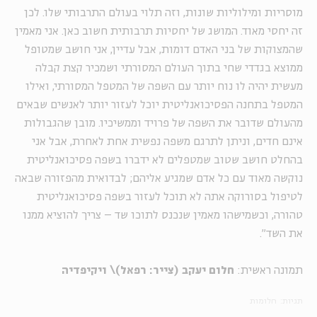
מוסריות ומילוליות שונות, וזה תלוי בעולם התרבותי שלו. לכן
זה יחסי מאוד. המושג של יחסיות תרבותית חשוב כאן. אני מאמין
שהמצוקות של בני האדם דומות, אבל עדיין, אני חושב שמטופל
ממוצא בגדדי שחי בתוך העולם המסורתי ושמכיר קצת קבלה
מעשית יהיה לו נוח יותר עם השפה של המטפל המסורתי, ואילו
המטפל בתחנה הפסיכואנליטית יוכל לעזור יותר לאנשים שבאים
מהעולם שדובר את השפה של פרויד וממשיכיו. מובן שהגבולות
אינם חדים, וניתן לתרגם משפה נפשית אחת לאחרת, אבל אני
בהחלט חושב שטוב שמטפלים לא ידברו בשפה פסיכואנליטית
נוקשה מאוד עם כל אדם שמגיע אליהם; לבדואית מהפזורה שבאה
לטיפול בסורוקה אתה לא תוכל לעזור בשפה פסיכואנליטית
טהורה, וכשמישהו מאמין שנכנס לתוכו שד – צריך להוציא ממנו
את השד".
תמונה ראשית:
חלום יעקב (צייר: רפאל)\ ויקיפדיה
תגיות:
חלומות