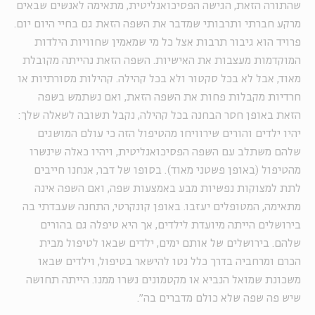
שהתורה הזאת, הגישה הפסיכואנליטית, מתאימה לאנשים שבאים
מרקע חברתי ותרבותי שמדבר את השפה הזאת גם בחיי היום יום.
פרויד הוא גיבור תרבות אצל כל מי שמאמין שחוויות הילדות
המוקדמות מעצבות את האישיות. השפה הזאת נהייתה מקובלת
מאוד, אבל לא בכל סקטור ולא בכל קהילה. קהילות מסורתיות או
חרדיות מקבלות פחות את השפה הזאת, ואם נשתמש בשפה
הזאת באופן חסר הבחנה בכל קהילה, נקבל תשובה לשאלה שלך:
יהיו ילדים והורים שירוויחו מהטיפול הזה כי עולם המושגים
שלהם משתלב עם השפה הפסיכואנליטית, ויהיו כאלה שינשרו
מהטיפול (באופן פשטני מאוד). בסופו של דבר, אנחנו חייבים
לתת למצוקות נפשיות מבע באמצעות שפה, ואם השפה אינה
מתאימה, המטופלים יעזבו. באופן קונקרטי, התחנה שעבדתי בה
בירושלים הייתה מיועדת לילדים, אך היא טיפלה גם בהורים
שלהם. בירושלים של אותם ימים, ילדים שבאו לטיפול מבית
הכרם ומרחביה בדרך כלל נטו להישאר בטיפול, וילדים שבאו
משכונת שמואל הנביא או מקטמונים נשרו ממנו. הייתה תחושה
שיש פה שפה שלא כולם מדברים בה".