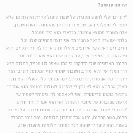
אז מה עושים?
"הטריגר שלי לחפש מסגרת של שפת טיפול אחרת היה חלום שלא
סופר לי. טיפלתי באב של אחד הילדים מהתחנה, רואה חשבון,
אדם משכיל ממוצא עיראקי, בגדאדי. הוא היה מטופל
בלתי-אפשרי; הוא לא הבין מה אני רוצה מהחיים שלו, וכל
הדיבורים האלה על אירועים מהילדות נראו לו לא-רלוונטיים. הוא
רצה הדרכה. הטיפול צלע, עד שיום אחד הוא אמר לי 'חלמתי
חלום'. האוזניים שלי הזדקרו, כי כמו שאמר לנו פרויד, החלום הוא
דרך המלך אל הלא-מודע. חשבתי שסוף סוף המטופל הסרבן הזה
ייתן לי מין אפשרות להיכנס לעולם הפנימי שלו, שעליו הוא גונן
מאוד, אבל לא. הוא לא נתן לי להיכנס לעולמו הפנימי. הוא אמר לי
בהנאה כמעט סדיסטית: 'אני לא אספר לך'. ניסיתי לשמור על
ארשת מכובדת של מטפל ולשאול, ואז הוא אמר לי, חד וחלק:
'פתרו לי אותו'. אני זוכר את הביטוי הזה. אנחנו דיברנו על פירושי
חלום, פשר החלום, והוא אמר 'פתרון חלומות', ופה ניכר ההבדל
בשפה. הוא סיפר לי שהוא הלך לפותר חלומות מהעדה שלו,