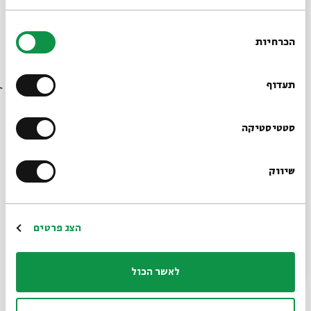
בחירת
הכרחיות
הסכמה
רוצים לדעת מה קורה
בבית אבי חי לפני כולם?
תעדוף
הרשמו לניוזלטר שלנו
סטטיסטיקה
שיווק
*כתובת דוא"ל
הרשמה
הצג פרטים
שאול פתיה מאת חביבה פתיה\ ויקיפדיה
לאשר הכול
על הנושא הזה תדבר עם פרופ' חיים וייס בליל שבועות
הקרוב. מה בין פולחני צדיקים לחלומות?