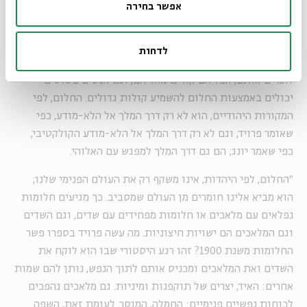
אפשר בחירה
"בשבועות אדבר על פולחני צדיקים של יוצאי מרוקו, אנשים
פשוטים במובן הזה שהם חסרי השכלה פורמלית, וגם מבחינה
דתית, הם אינם וירטואוזים דתיים או מיסטיקנים, אבל זה בדיוק
לדחות
הקסם של החלום. חלומות קורים בכל לילה. לא-תמיד אנחנו
זוכרים אותם, אבל הם קורים מאליהם, וגם אנשים פשוטים
יכולים באמצעות החלום להשמיע קולות גדולים. החלום, לפי
המקורות היהודיים, הוא לא רק דרך המלך אל הלא-מודע, כפי
שאומר פרויד, וגם לא רק דרך המלך אל הלא-מודע הקולקטיבי,
כפי שאמר יונג; הם גם דרך המלך למפגש עם האלוהי.
"החלום, לפי היהדות, אינו משקף רק את העולם הפנימי שלנו;
הוא מביא אלינו חומרים מן העולם שמסביב. כך מגיעים חלומות
נפלאים עם מלאכים או חלומות מפחידים עם שדים, וגם השדים
וגם המלאכים הם ישויות חיצוניות. מה עשה פרויד בספרו פשר
החלומות משנת 1900? זהו רגע היסטורי שבו הוא לוקח את
השדים ואת המלאכים ומכניס אותם לתוך הנפש, נותן להם שמות
אחרים: האיד, יצרים של תוקפנות ומיניות. גם מלאכים נהפכים
לכוחות נפשיים פנימיים: החמלה, המוסר. לעומת זאת, השפה