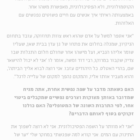
הקוסמולוגית, ולא הפסיכולוגית, מאפשרת משהו אחר.
באמצעותה ראיתי איך אנשים עם חיים פשוטים נפגשים עם
האלוהות.
"אני אספר למשל על אדם שהוא ראש צוות תחזוקה, עובד בתחום
הניקיון, שמגלה בחלום את פתחו של גן עדן בבית שאן, שעליו
שומר אליהו הנביא, ועל מישהו אחר שחולם חלום התגלות שבו
צדיק שקבור במרוקו, רבי דוד ומשה, אומר לו 'אני לא יכול להישאר
שם, בהרי האטלס. כל היהודים עזבו. אני רוצה לבוא אליך הביתה',
והוא מעביר אותו אליו, והמקום נהפך למקום של עלייה לרגל".
האם כשאתה מדבר על שפה נפשית אחרת, אתה מניח
שמדובר באותן מצוקות וצרכים נפשיים שמקבלים ביטוי
אחר, לפי התרבות השונה של המטופלים? האם כולנו
זקוקים בסוף לאותם הדברים?
"אני לא מוותר על השפה הפסיכולוגית. אני לא רוצה לשפוך את
התינוק עם המים. אני קורא למה שפגשתי במחקר שלי 'יער של