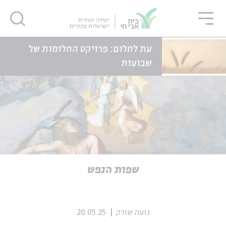
גור
סגור
סגור
דף הבית
כתבות
שפות הנפש
עת לחלום: פרויקט החלומות של
שבועות
ה
אנגלית
נוער
ה
אנגלית
מיוחדי
שפות הנפש
נועה שורק
20.05.25