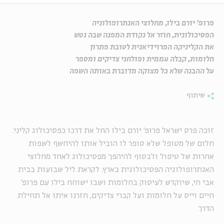
פרופ' יורם בילו, מחלוצי האנתרופולוגיה
הפסיכולוגית, חוזר אל נקודת המפנה שבה נטש
את הקליניקה הפרוידיאנית לטובת פתרון
חלומות, קבלה עממית ופולחני צדיקים ומספר
על ההבנה שלא כל מצוקה מדוברת באותה השפה
שיתוף
זוכה פרס ישראל פרופ' יורם בילו החל את דרכו כפסיכולוג קליני.
חלום של מטופל שלא סופר לו הוביל אותו להיחשף לשפות
אחרות של טיפול ולבסוף להיהפך מפסיכולוג לאחד מחלוצי
האנתרופולוגיה הפסיכולוגית בארץ. לקראת ליל שבועות בבית
אבי חי, שיוקדש לעיסוק בחלומות ושבו ישוחח בילו עם פרופ'
חיים וייס על חלומות ועל קברי צדיקים, חזרנו איתו אל תחילת
הדרך.