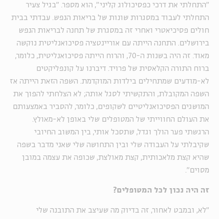
"התחלתי את דרכי כפסיכולוג קליני", הוא מספר. "בגיל צעיר
התחלתי לעבוד במסגרות שונות של בריאות הנפש. עבדתי בבית
חולים פסיכיאטרי ואחרי זה במסגרת של תחנה לבריאות הנפש
בירושלים. התחנה הייתה עם אוריינטציה פסיכואנליטית נוקשה
מאוד. זה היה בשנות ה-70, והרוח הייתה פסיכואנליטית, כלומר,
ברוח התורה הקלאסית של פרויד. דיברנו על קונפליקטים
לא-מודעים שמתחילים בילדות המוקדמת. השפה הזאת הייתה אז
השפה המקובלת, והתקשיתי לסגל אותה; לא הצלחתי להפוך את
המושגים הפסיכואנליטיים לשקופים, כלומר, להסביר באמצעותם
את העולם החווייתי של המטופלים שלי באופן לא-מאולץ.
הרגשתי פער הולך וגדל, שתסכל אותי, בין המשוב החיובי
שקיבלתי על העבודה שלי ובין התחושה שלי שאני מדבר בשפה
שהיא קצת מלאכותית, קצת מאולצת, שכופה את עצמה במובן
מסוים".
זה היה נכון לכל המטופלים?
"לא, ובמבט לאחור, זה בדיוק מה שעיצב את התובנה שלי