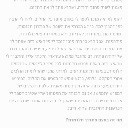
ממוצא עיראקי שיש לו חנות קטנה שהוא חולק עם איזה חייט
מצפון לשוק מחנה יהודה, ושהוא פתר לו את החלום.
"הוא לא היה מוכן לספר לי בשום אופן על החלום. לקח לי הרבה
זמן להבין למה, כי לא הכרתי את השפה של פתרון חלומות,
שממוקמת במסורות יהודיות, ולא במסורות פסיכולוגיות
מודרניות, אבל הוא כן היה מוכן לומר לי מי האיש הזה שפתר לו
את החלום. הוא הפנה אותי אל שאול פתיה, מפרש חלומות ובנו
של יהודה פתיה, רב מקובל ממוצא עיראקי. הלכתי אליו והתברר לי
שהאיש הזה באמת מפרש חלומות לכל מיני קליינטים שחולמים
חלומות, בעיקר חלומות רעים. למדתי ממנו שהחלומות הולכים
אחרי הטקסט, כלומר, ברגע שמישהו מפרש את החלום, הפירוש
הזה תופס; יש פה איזה מין הנחה מאגית שלפיה המילים של
המפרש יתממשו. אז גם הבנתי את המטופל שלי שסירב לספר לי
על החלום שלו כי הוא פחד שאתן לו פרשנות אחרת שתשנה את
הפרשנות החיובית שהוא קיבל.
מה זה בעצם פתרון חלומות?