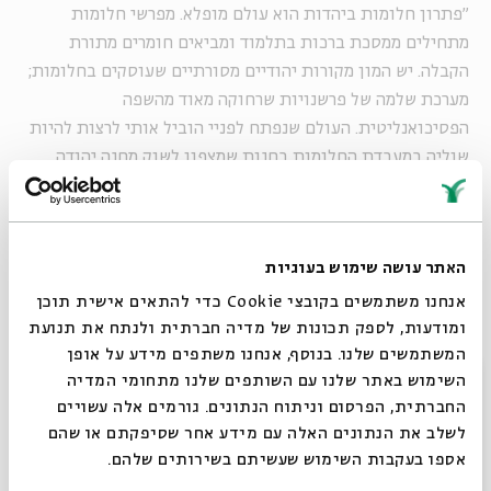
"פתרון חלומות ביהדות הוא עולם מופלא. מפרשי חלומות
מתחילים ממסכת ברכות בתלמוד ומביאים חומרים מתורת
הקבלה. יש המון מקורות יהודיים מסורתיים שעוסקים בחלומות;
מערכת שלמה של פרשנויות שרחוקה מאוד מהשפה
הפסיכואנליטית. העולם שנפתח לפניי הוביל אותי לרצות להיות
שוליה במעבדת החלומות בחנות שמצפון לשוק מחנה יהודה,
להכיר יותר את מערכת המושגים שמבחינתי היא הצד האפל של
הירח, וכך היה. במבט לאחור, אני רואה את המפגש הזה עם מפרש
החלומות שאול פתיה כנקודת המפנה שלי מהפסיכואנליזה. לא
האתר עושה שימוש בעוגיות
נשארתי שם. אחר כך התחלתי לעבוד עם יוצאי מרוקו במושבים,
ולא בעיר, כתבתי את עבודת הדוקטורט שלי על רפואה עממית
אנחנו משתמשים בקובצי Cookie כדי להתאים אישית תוכן
ואחר כך – על פולחני צדיקים באמצעות חלומות".
ומודעות, לספק תכונות של מדיה חברתית ולנתח את תנועת
המשתמשים שלנו. בנוסף, אנחנו משתפים מידע על אופן
סגור
השימוש באתר שלנו עם השותפים שלנו מתחומי המדיה
החברתית, הפרסום וניתוח הנתונים. גורמים אלה עשויים
לשלב את הנתונים האלה עם מידע אחר שסיפקתם או שהם
אספו בעקבות השימוש שעשיתם בשירותים שלהם.