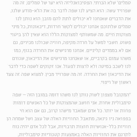
סמלים' שלא הכרתי. הפסיכואנליזה היא יער של סמלים; זה מה
שפרויד עשה: הוא הציע לנו שפה לדבר בה את הלא-מודע שלנו,
את הדברים שאנחנו לא יכולים לתת להם מובן. הוא נותן לנו
סמלים שלתוכם אנחנו יכולים לקשר חרדות, דיכאונות, כל מיני
מצוקות חיים. מה שמשותף למצוקות הללו הוא שאין להן ביטוי
פשוט. חשבי למשל על חרדה מקיפה, חוויה שכולנו מכירים, גם
אם לא בממדים קליניים. אנחנו מרגישים את החרדה בגוף, כמו
משהו עמום בקרביים, או שאנחנו מרגישים את הדיכאון, שגורם
לנו לשכב במיטה ולא לרצות לפעול. אנו זקוקים לשפה כדי לדבר
את הדיכאון ואת החרדה. זה מה שפרויד מבין. למצוא שפה זה צעד
ראשון של ריפוי.
"המקובל מצפון לשוק נותן לנו משהו דומה במובן הזה – שפה
סימבולית אחרת. אני חושב שהמצוקות של כל האנשים דומות
פחות או יותר. כל אדם שמאבד מישהו קרוב, גם אם הוא חי
בפפואה ניו גינאה, מתאבל. החוויות האלה של עצב ושל שמחה הן
חוויות כלל-אנושיות חוצות תרבויות, אבל לכל אדם יהיה נוח
לתרגם את החוויות האלה באמצעות קטגוריות סימבוליות,