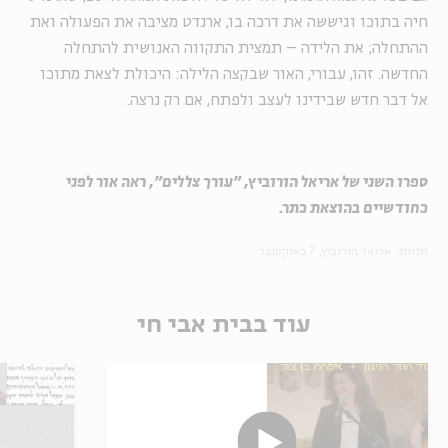
חיה בתוכו וגיששה את דרכה בו, ארנדט מציבה את הפעולה ואת
ההתחלה; את הלידה – תמצית התקווה האנושית להתחלה
החדשה. זהו, עבורי, האור שבקצה הלילה: היכולת לצאת מתוכו
אל דבר חדש שבידינו לעצב ולפתח, אם רק נרצה.
ספרו השני של אריאל הורוביץ, "עורך צללים", ראה אור לפני
כחודשיים בהוצאת כתר.
תגיות:
אריאל הורוביץ
7 באוקטובר
עוד בבית אבי חי