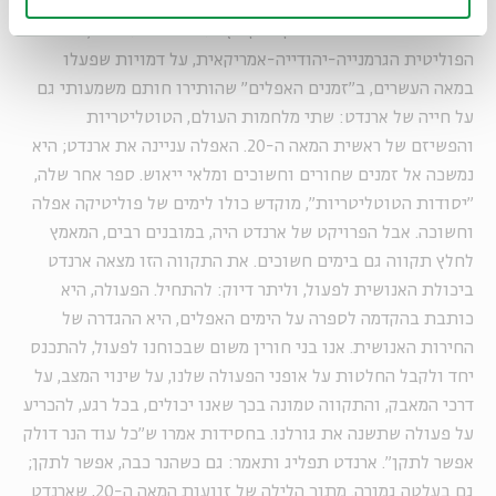
הספר לא תורגם לעברית, והשם שלו, שתרגמתי כאן בגמלוניות,
נשמע טוב יותר בשפת המקור: קובץ מאמרים של ארנדט, ההוגה
הפוליטית הגרמנייה-יהודייה-אמריקאית, על דמויות שפעלו
במאה העשרים, ב"זמנים האפלים" שהותירו חותם משמעותי גם
על חייה של ארנדט: שתי מלחמות העולם, הטוטליטריות
והפשיזם של ראשית המאה ה-20. האפלה עניינה את ארנדט; היא
נמשכה אל זמנים שחורים וחשוכים ומלאי ייאוש. ספר אחר שלה,
"יסודות הטוטליטריות", מוקדש כולו לימים של פוליטיקה אפלה
וחשוכה. אבל הפרויקט של ארנדט היה, במובנים רבים, המאמץ
לחלץ תקווה גם בימים חשוכים. את התקווה הזו מצאה ארנדט
ביכולת האנושית לפעול, וליתר דיוק: להתחיל. הפעולה, היא
כותבת בהקדמה לספרה על הימים האפלים, היא ההגדרה של
החירות האנושית. אנו בני חורין משום שבכוחנו לפעול, להתכנס
יחד ולקבל החלטות על אופני הפעולה שלנו, על שינוי המצב, על
דרכי המאבק, והתקווה טמונה בכך שאנו יכולים, בכל רגע, להכריע
על פעולה שתשנה את גורלנו. בחסידות אמרו ש"כל עוד הנר דולק
אפשר לתקן". ארנדט תפליג ותאמר: גם כשהנר כבה, אפשר לתקן;
גם בעלטה גמורה. מתוך הלילה של זוועות המאה ה-20, שארנדט