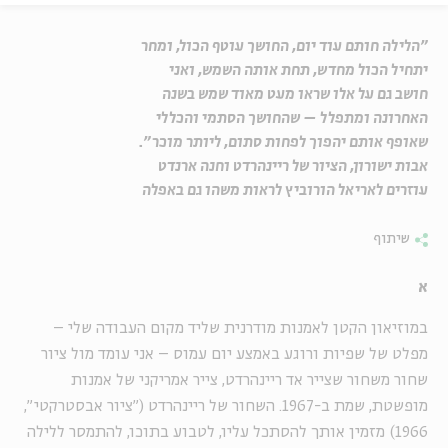
"הלילה חותם עוד יום, החושך עוטף הכול, ומחר
יתחיל הכול מחדש, תחת אותה השמש, ואני
חושב גם על אלו שראו מעט מאוד שמש בשנה
האחרונה ומתפלל – שהחושך הסתמי והכללי
שאופף אותם יהפוך לפחות סתום, ליותר מוכר".
אבות ישורון, הציור של ריינהרדט וחנה ארנדט
עוזרים לאריאל הורוביץ לראות משהו גם באפלה
שיתוף
א
במוזיאון הקטן לאמנות מודרנית שליד מקום העבודה שלי –
מפלט של שפיות ורוגע באמצע יום עמוס – אני עומד מול ציור
שחור משחור שצייר אד ריינהרדט, צייר אמריקני של אמנות
מופשטת, שמת ב-1967. השחור של ריינהרדט ("ציור אבסטרקטי",
1966) מזמין אותך להסתכל עליו, לטבוע בתוכו, להתמסר ללילה