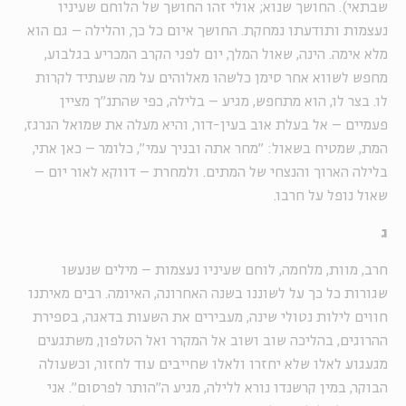
שבתאי). החושך שנוא; אולי זהו החושך של הלוחם שעיניו
נעצמות ותודעתו נמחקת. החושך איום כל כך, והלילה – גם הוא
מלא אימה. הינה, שאול המלך, יום לפני הקרב המכריע בגלבוע,
מחפש לשווא אחר סימן כלשהו מאלוהים על מה שעתיד לקרות
לו. בצר לו, הוא מתחפש, מגיע – בלילה, כפי שהתנ"ך מציין
פעמיים – אל בעלת אוב בעין-דור, והיא מעלה את שמואל הנרגז,
המת, שמטיח בשאול: "מחר אתה ובניך עמי", כלומר – כאן אתי,
בלילה הארוך והנצחי של המתים. ולמחרת – דווקא לאור יום –
שאול נופל על חרבו.
ג
חרב, מוות, מלחמה, לוחם שעיניו נעצמות – מילים שנעשו
שגורות כל כך על לשוננו בשנה האחרונה, האיומה. רבים מאיתנו
חווים לילות נטולי שינה, מעבירים את השעות בדאגה, בספירת
ההרוגים, בהליכה שוב ושוב אל המקרר ואל הטלפון, משתגעים
מגעגוע לאלו שלא יחזרו ולאלו שחייבים עוד לחזור, וכשעולה
הבוקר, במין קרשנדו נורא ללילה, מגיע ה"הותר לפרסום". אני