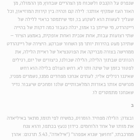
שנפרס על הקנבס ולשכוח מן הצהריים שבחוץ, מן ההמולה, מן
האור העז שמקיף אותנו: לילה קם ונהיה בין קירות המוזיאון, וכל
שעליך לעשות הוא לשקוע בו, ומי שיתמסר כראוי ללילה של
ריינהרדט, מי שייתן בו אמון, יגלה כעבור כמה דקות של בהייה
שתי רצועות עבות, אחת אנכית ואחת אופקית, באמצע הציור –
שתיהן מעט בהירות יותר מן השחור שברקע. היצירה של ריינהרדט
ממחישה בצורה מבריקה את הפוטנציאל של ראיית הלילה, את
הגוונים שבתוך הלילה; הלילה שכולנו, כיצורים של יום, רגילים
לפטור כזמן של שינה ותו לא. רחש העולם בלילה הוא רחש
שאיננו רגילים אליו; לעתים אנחנו מפחדים ממנו, נשמרים מפניו,
מגרשים אותו באורות המלאכותיים שלנו ומחכים שיעבור. נדיר
שאנחנו מתמסרים לו.
ב
ובצדק: הלילה מפחיד. הומרוס, כמשיח לפי תומו, מתאר באיליאדה
את מותו של אחד הלוחמים. כידון ננעץ בכתפו, והוא צנח
ממרכבתו, "וחושך שנוא אפפהו" (״אילאדה״, 5.43. תרגום: אהרן