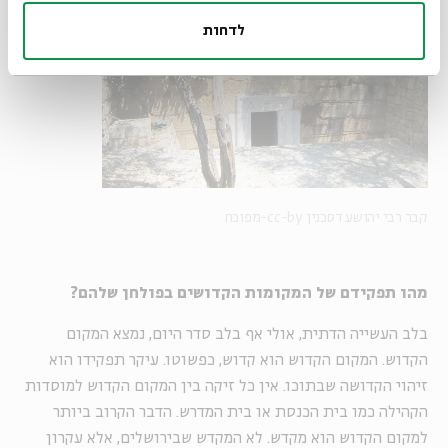
לדחות
קבר רבי יהושע דסכנין cc-by-מפוכח
מהו תפקידם של המקומות הקדושים בפולחן שלהם?
בלב העשייה הדתית, אולי אף בלב סדר היום, נמצא המקום
הקדוש. המקום הקדוש הוא קדוש, כפשוטו. עיקר תפקידו הוא
זיהוי הקדושה שבתוכו. אין כל זיקה בין המקום הקדוש למוסדות
הקהילה כמו בית הכנסת או בית המדרש. הדבר הקרוב ביותר
למקום הקדוש הוא מקדש. לא המקדש שבירושלים, אלא עקרון