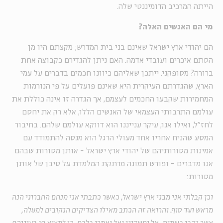
הייתה המרכיב הדומיננטי שלה.
מי הם האנשים האלה?
הם יהודי ארץ ישראל שאינם בני בית המדרש; מקצתם היו מן
הסתם איכרים ועובדי אדמה. האם ניתן להגדירם כקבוצה אחת
ברורה? מסופקני. ייתכן שאליהם כיוונו חכמים בדברים על עמי
הארץ, שהגדרתם העיקרית היא שאינם פועלים על פי הנורמות
המחמירות שקבעו החכמים לעצמם, אך הגדרה זו אינה כוללת את
עולמם התרבותי העצמאי של האנשים הללו, אלא רק את יחסם
לחז"ל, ואילו אנו, עיקר ענייננו הוא דווקא עולמם שלהם. בחיבור
המסע שהניח אחריו אחד מעולי הרגל הוא מנסה להתמודד עם
אמינות מסורותיהם של יהודי ארץ ישראל - אותן מסורות שבהם
אנו מדברים - ופורש תמונה מרתקת המלמדת על טיבן של אותן
מסורות:
וכן קבלתי אני מבני ארץ ישראל, כאשר כתבתי אני מנחם החברוני הנה
מראש ועד סוף. והרואה זה הכתב מאילו הצדיקים הנקובים למעלה,