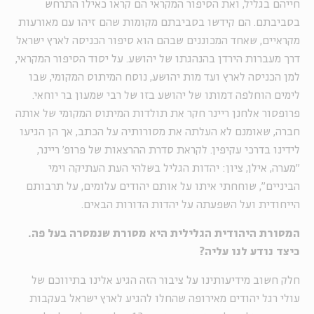
חייהם בגליל, ואת הסיפור המקראי הם קראו כאילו התרחש
בסביבתם. הם קידשו בסביבתם מקומות שהם זיהו עם מאורעות
מקראיים, שאחד המכוננים שבהם הוא סיפור הכניסה לארץ ישראל
דרך מעברות הירדן בהנהגתו של יהושע. על יסוד הסיפור המקראי,
למן הכניסה לארץ ועד מות יהושע, נוסח המיתוס המקומי, שבו
לימים הוחלפה דמותו של יהושע בזו של רבי שמעון בר יוחאי.
פרופסור אלחנן ריינר חקר את תולדות המיתוס המקומי של אותה
חברה, שאומנם לא העלתה את מסורותיה על הכתב, אך הן הגיעו
לידינו בדרכי עקיפין. לקראת סדרת ההרצאות של פרופ' ריינר,
"מערה, אילן, ציון: יהדות הגליל בשלהי העת העתיקה וימי
הביניים", שוחחתי איתו על אותם יהודים עלומים, על תרבותם
הייחודית ועל השפעתה על יהדות הדורות הבאים.
המסורת היהודית הגלילית היא מסורת שנמסרה בעל פה.
כיצד נודע לנו עליה?
חלק חשוב מידיעותינו על ציבור הזה הגיע אלינו בתיווכם של
עולי רגל יהודים מאירופה שהחלו להגיע לארץ ישראל בעקבות