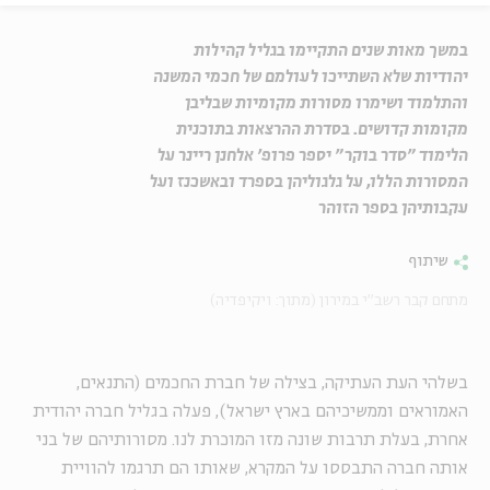
במשך מאות שנים התקיימו בגליל קהילות
יהודיות שלא השתייכו לעולמם של חכמי המשנה
והתלמוד ושימרו מסורות מקומיות שבליבן
מקומות קדושים. בסדרת ההרצאות בתוכנית
הלימוד "סדר בוקר" יספר פרופ' אלחנן ריינר על
המסורות הללו, על גלגוליהן בספרד ובאשכנז ועל
עקבותיהן בספר הזוהר
שיתוף
מתחם קבר רשב"י במירון (מתוך: ויקיפדיה)
בשלהי העת העתיקה, בצילה של חברת החכמים (התנאים,
האמוראים וממשיכיהם בארץ ישראל), פעלה בגליל חברה יהודית
אחרת, בעלת תרבות שונה מזו המוכרת לנו. מסורותיהם של בני
אותה חברה התבססו על המקרא, שאותו הם תרגמו להוויית