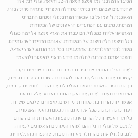
הכיבוש הצלבני למן אמצע המאה ה-12 והלאה. עולי רגל אלו,
שהנודעים שבהם היו בנימין מטודלה הספרדי, פתחיה מרגנשבורג
האשכנזי, ר' שמואל בן שמשון הפרובנסלי ומנחם החברוני
הצרפתי, נמנים עם המתעדים הראשונים של המסורות
הארצישראליות כמכלול. הם עברו את הארץ מקצה אל קצה כעולי
רגל ורשמו חלק חשוב של המסורות, שאותם החזירו לארצותיהם,
מסרו לבני קהילותיהם, שהתעניינו בכל דבר הנוגע לארץ ישראל,
והפכו אותם בהדרגה לחלק מן הידע הראוי להימסר ולהישמר.
לאחר הכלת החומר שבספרות המסעות התברר שנימים דקות
קושרות אותו, או חלקים ממנו, למסורות ששרדו בספרות חכמים,
כך שהחומר המאוחר יחסית מפלס לנו את הדרך לחומרים קדומים,
המרחיבים מאוד לא רק את היקף החומר הידוע, אלא גם את
אפשרויות הדיון בו: מסורות, מדרשים, סיפורים שלמים ששרדו,
ועוד כהנה וכהנה. מכל אלו מתבהרת מסגרת הזמן האפשרית,
כלומר, האפשרות להקדים את התופעות האמורות הרבה קודם
לזמנם של עולי הרגל ההם (שהיו המסרנים הראשונים לכאורה,
לגבינו), ולראות בהן חלק מאותה תרבות שהספרות התלמודית