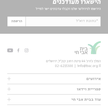
הישארו מעודכנים
הירשמו לניוזלטר שלנו וקבלו עדכונים ישר למייל
*כתובת דוא"ל
הרשמה
המלך ג'ורג' 44 פינת רחוב קק״ל, ירושלים
02-6215300
info@bac.org.il
אירועים
עיון
ספריית וידאו
אנגלית
ילדים
שיעורי בוקר
עוד בבית אבי חי
מוזיקה
מיוחדים
תערוכות
עיון