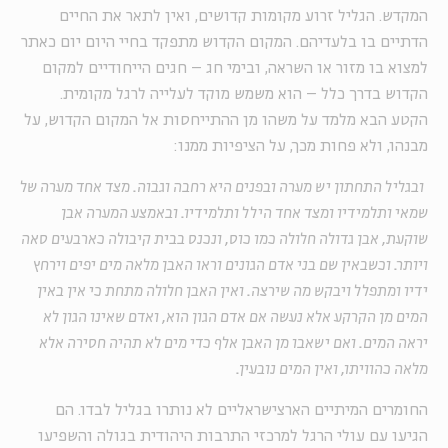
המקדש. הגליל זרוע מקומות קדושים, ואין לתאר את החיים
הדתיים בו בלעדיהם. המקום הקדוש מתפקד בחיי היום יום כאתר
למצוא בו מזור או השראה, ובימי חג – חגים הייחודיים למקום
הקדוש בדרך כלל – הוא משמש מוקד לעלייה לרגל מקומית.
הקטע הבא מלמד על משהו מן ההתייחסות אל המקום הקדוש, על
מבנהו, ולא פחות מכך, על הציפיות ממנו:
ובגליל התחתון יש מערה ובפנים היא רחבה וגבוה. מצד אחד מערה של
שמאי ותלמידיו ומצד אחד הילל ותלמידיו. ובאמצע המערה אבן
שוקעת, אבן גדולה חלולה כמו כוס, ונכנס בבית קיבולה כארבעים סאה
ויותר. וכשבאין שם בני אדם הגונים וראו האבן מלאה מים יפים וירחץ
ידיו ומתפלל ויבקש מה שירצה. ואין האבן חלולה מתחת כי אין באין
המים מן הקרקע אלא נעשה אם אדם הגון הוא, ואדם שאינו הגון לא
יראה המים. ואם ישאבו מן האבן אלף כדי מים לא תהיה חסירה אלא
מלאה כהוויתו, ואין המים נובעין.
החומרים המיתיים הארצישראליים לא נותרו בגליל לבדו. הם
הגיעו עם עולי הרגל למרכזי התרבות היהודית בגולה והשפיעו