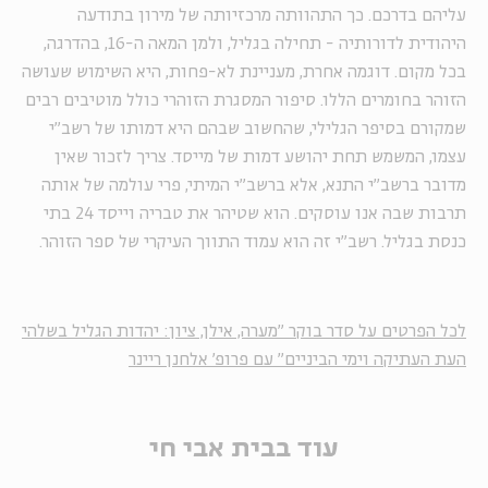
עליהם בדרכם. כך התהוותה מרכזיותה של מירון בתודעה
היהודית לדורותיה - תחילה בגליל, ולמן המאה ה-16, בהדרגה,
בכל מקום. דוגמה אחרת, מעניינת לא-פחות, היא השימוש שעושה
הזוהר בחומרים הללו. סיפור המסגרת הזוהרי כולל מוטיבים רבים
שמקורם בסיפר הגלילי, שהחשוב שבהם היא דמותו של רשב"י
עצמו, המשמש תחת יהושע דמות של מייסד. צריך לזכור שאין
מדובר ברשב"י התנא, אלא ברשב"י המיתי, פרי עולמה של אותה
תרבות שבה אנו עוסקים. הוא שטיהר את טבריה וייסד 24 בתי
כנסת בגליל. רשב"י זה הוא עמוד התווך העיקרי של ספר הזוהר.
לכל הפרטים על סדר בוקר "מערה, אילן, ציון: יהדות הגליל בשלהי
העת העתיקה וימי הביניים" עם פרופ' אלחנן ריינר
עוד בבית אבי חי