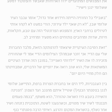
את המפגשים המתועדים ילוו הארוחות שאבשל והפסקול למסע
ששלומי ינגן וישיר".
"בשבילי כל החוויה הייתה חידוש אחד גדול," אומר עכבר העיר
שלומי שבן, "לא רק שאני ילד עירוני; הורי כמעט לא לקחו אותי
לטיולים ברחבי הארץ, והמפגש הפרונטלי הזה עם טבע, חקלאות,
חיות, שדות ומרחבים פתוחים הוא מסעיר ומרחיב לב.
"זאת הסיבה העיקרית שיצאתי להרפתקה הזאת, מלבד החברות
שלי עם הדיי. אני זוכר שבמהלך הצילומים הדיי אמר לי שהחוויה
מזכירה לו את השיר ״ילדותי השנייה״, במובן הזה שדרך העיניים
המשתאות שלי, הוא שוב רואה את יופיים של הדברים, שמבחינתו
הם חלק מחיי היום יום".
בין העגבניות, ליד הים או בחברת הפרות ברפת, התיישב שלומי
לנגן בפסנתר הכנף(!) שטייל איתם מהנגב ועד הצפון. "הנגינה
והשירה בטבע היו השראה טהורה״, הוא משתף, ״בכמה פעמים
תכננתי לשיר שיר מסוים, וכשהגענו לשטח, התוכנית נזנחה ושיר
אחר נשלף, בהשראת המקום והרגע. ראיתי הרבה פסנתרי כנף