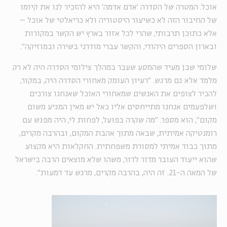
אוכל. המטרה של הסדרה ׳אדם אדמה׳ היא להזכיר לנו את קיומו
של החיבור הזה לא כשיעור היסטוריה ולא כריאלטי של אוכל –
אלא כתוכן תרבותי, שהרי לכל אזור בארץ יש הקשר במקורות
ובארון הספרים היהודי, והקשר עברי מודרני בשירה ובמוזיקה".
שלומי שבן מעיד שהמסע שעבר במהלך צילומי הסדרה היה לא רק
מלמד אלא גם מרגש. "רעיון העומק מאחורי הסדרה היה, במקור,
להכיר לצופים את האנשים שמאחורי האוכל שאנחנו צורכים
ושלפעמים אנחנו מתייחסים אליו כאל יש מאין המגיע משום
מקום", הוא מספר. "מה שקרה בפועל, לפחות לי, היה מפגש עם
רומנטיקה אמיתית, שבאה מתוך אהבת המקום, ובהרבה מקרים,
מתוך כבוד אמיתי למסורת משפחתית. החקלאות היא מקצוע
שהוא ייעוד העובר מדור לדור, משהו שלא מוצאים הרבה בישראל
של המאה ה-21. זה היה, בהרבה מקרים, מרגש עד דמעות".