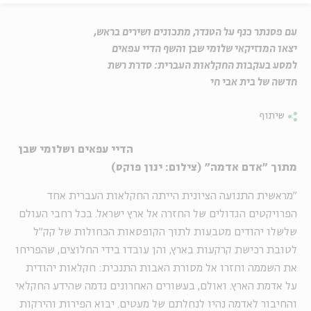
עם פסנתר כנף על הטנדר, מתכונים ושירים בראש,
יצאו המוזיקאי שלומי שבן והשף הדיי עפאים
למסע בעקבות החקלאות העברית: סדרת רשת
חדשה של בית אבי חי
שיתוף
הדיי עפאים ושלומי שבן
מתוך "אדם אדמה" (צילום: ינון פוקס)
"מראשית התנועה הציונית הייתה החקלאות העברית אחד
הפרויקטים הגדולים של החזרה אל ארץ ישראל. בכל רחבי העולם
שלשלו יהודים מטבעות לתוך הקופסאות הכחולות של קק"ל
לטובת רכישת קרקעות בארץ, והן עובדו בידי החלוצים, שהפריחו
את השממה וחזרו אל מסורת האבות התנכית: חקלאות יהודית
על אדמת הארץ. ואולם, בעשורים האחרונים נדמה שהידע החקלאי
והחיבור לאדמה נהיו לנחלתם של מעטים. יבוא הפירות והירקות