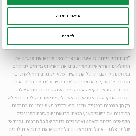
פקחה את עיניהם של רבים והסיטה את הזרקור חזרה אל מי שהיו
עד לא מזמן מובנים מאליהם. רבים כל כך הבינו והזדהו עם
אפשר בחירה
האתגרים, עם הקשיים, עם המאמץ ועם השליחות הגלומים
בעבודה החקלאית, למדו להעריך מחדש את הדרך שעושה האוכל
לדחות
שלנו מהשדה ועד לצלחת ואת הביטחון האמיתי שמספקת
חקלאות ישראלית לתושבי הארץ הזאת.
"מבחינתי, הייתה זו שעת הכושר להאיר מחדש את פועלם של
החקלאים והחקלאיות המיישבים את הארץ ומצמיחים לנו לחם
מאדמתה, לרומם ולהלל את הקשר שלא יינתק בין חקלאות ובין
הזכות על הארץ ולהחזיר לחקלאות הישראלית את הילת הכבוד
וההערכה שפעם הקיפה אותה ואת העוסקים בה, שהיא שלה
בזכות. החקלאות הישראלית היא חלק אינסטרומנטלי והכרחי לא
רק מן הצרכים הפיזיים שלנו; היא מרכיב משמעותי גם בתרבות
הרוחנית של יושבי הארץ הזאת. הרגשתי שבעזרת המרכיבים
הקמאיים ביותר והאינטואיטיביים ביותר של כל תרבות, ובוודאי
של זו שלנו - אוכל ומוזיקה - נוכל להנגיש את החקלאות לרבים.