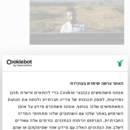
"מפגש עם רומנטיקה אמיתית". שלומי שבן (צילום: ינון
פוקס)
"אני מרגיש שמאז ימיה הראשונים של המלחמה בגבולות הארץ״,
האתר עושה שימוש בעוגיות
אומר הדיי עפאים,״היה ברור לי שבמידה רבה חזרנו למודל
המלחמה הקלאסי, שביסודו השאלות היכן יעבור קו הגבול, מי
אנחנו משתמשים בקובצי Cookie כדי להתאים אישית תוכן
ישב על האדמה לבטח וכיצד נקנית הזכות על הארץ. בתוך ימים
ומודעות, לספק תכונות של מדיה חברתית ולנתח את תנועת
מעטים התבהרה התמונה: החקלאים והחקלאיות הם אלה
המשתמשים שלנו. בנוסף, אנחנו משתפים מידע על אופן
סגור
השימוש באתר שלנו עם השותפים שלנו מתחומי המדיה
המותחים את התלם האחרון, ובמחרשתם משרטטים את פני הארץ
החברתית, הפרסום וניתוח הנתונים. גורמים אלה עשויים
ואת גבולותיה. הפגיעה האנושה בביטחונם ובמטה לחמם של
לשלב את הנתונים האלה עם מידע אחר שסיפקתם או שהם
יישובי העוטף ויישובי צפון הארץ הפכה גם לפגיעה אנושה