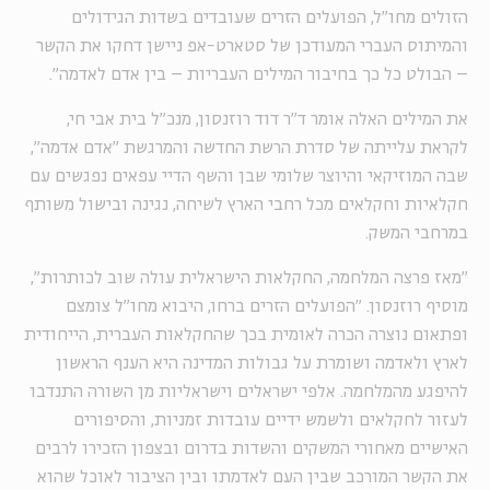
הזולים מחו"ל, הפועלים הזרים שעובדים בשדות הגידולים
והמיתוס העברי המעודכן של סטארט-אפ ניישן דחקו את הקשר
– הבולט כל כך בחיבור המילים העבריות – בין אדם לאדמה".
את המילים האלה אומר ד"ר דוד רוזנסון, מנכ"ל בית אבי חי,
לקראת עלייתה של סדרת הרשת החדשה והמרגשת "אדם אדמה",
שבה המוזיקאי והיוצר שלומי שבן והשף הדיי עפאים נפגשים עם
חקלאיות וחקלאים מכל רחבי הארץ לשיחה, נגינה ובישול משותף
במרחבי המשק.
"מאז פרצה המלחמה, החקלאות הישראלית עולה שוב לכותרות",
מוסיף רוזנסון. "הפועלים הזרים ברחו, היבוא מחו"ל צומצם
ופתאום נוצרה הכרה לאומית בכך שהחקלאות העברית, הייחודית
לארץ ולאדמה ושומרת על גבולות המדינה היא הענף הראשון
להיפגע מהמלחמה. אלפי ישראלים וישראליות מן השורה התנדבו
לעזור לחקלאים ולשמש ידיים עובדות זמניות, והסיפורים
האישיים מאחורי המשקים והשדות בדרום ובצפון הזכירו לרבים
את הקשר המורכב שבין העם לאדמתו ובין הציבור לאוכל שהוא