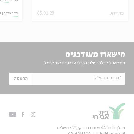
מתוך:
האופצי
פרויקט
05.01.23
סדר בוקר
ו
הישארו מעודכנים
הירשמו לניוזלטר שלנו וקבלו עדכונים ישר למייל
*כתובת דוא"ל
הרשמה
המלך ג'ורג' 44 פינת רחוב קק״ל, ירושלים