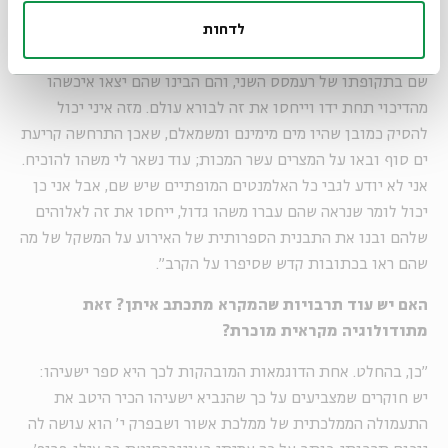
מכירים מספר שמות הוא פרי עטו של מישהו שהיה שם, במצרים,
במאה ה-13 לפני הספירה, ושאם קידשו את הדבר הזה והוא נהיה
לדחות
לאירוע המוזכר ביותר בכל התנ"ך, כנראה בני ישראל באמת היו
שם בתקופתו של רעמסס השני, והם הבינו שהם יצאו איכשהו
מהדיכוי תחת ידו וייחסו את זה לבורא עולם. מזה איני יכול
להסיק כמובן שהיו מים מימינם ומשמאלם, שאכן התרחשה קריעת
ים סוף ובאו על המצרים עשר המכות; עוד נשאר לי משהו להוכיח.
אני לא יודע לגבי כל האלמנטים המופתיים שיש שם, אבל אני כן
יכול לומר שנראה שהם עברו משהו גדול, ייחסו את זה לאלוהים
שלהם ובנו את התבנית הספרותית של האירוע על המשקל של מה
שהם ראו בכתובות קדש שסיפרו על הקרב".
האם יש עוד תרבויות שהמקרא מתכתב איתן? זאת
מתודולוגיה מקראית מוכרת?
"כן, בהחלט. אחת הדוגמאות המובהקות לכך היא ספר ישעיהו:
יש חוקרים שמצביעים על כך שהנביא ישעיהו הכיר היטב את
התעמולה הממלכתית של ממלכת אשור ושבפרק י׳ הוא עושה לה