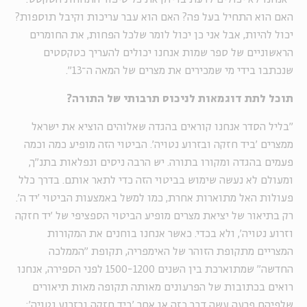
האם הוא התחיל בעל פה? האם הוא עבר עריכות וקיבל תוספות?
יכול להיות, אבל אני כן יכול לומר שלכל הפחות, את החומרים
הראשוניים של ספר שמות אנחנו יכולים להעריך כטקסטים
שנכתבו בידי מי שמכירים את מצרים של המאה ה־13".
תוכל לתת דוגמאות לניכוס תרבותי של התורה?
"בליל הסדר אנחנו קוראים בהגדה שאלוהים הוציא את ישראל
ממצרים 'ביד חזקה ובזרוע נטויה'. הביטוי הזה מופיע כמה וכמה
פעמים בהגדה ומקורו בתורה. יש הרבה ניסים ונפלאות בתנ"ך,
ומעולם לא נעשה שימוש בביטוי הזה כדי לתאר אותם. בדרך כלל
פעולות האל מתוארות אחרת, כמו למשל באמצעות הביטוי 'יד ה'.
רק בתיאור של יציאת מצרים מופיע הביטוי הספציפי של 'יד חזקה
וזרוע נטויה', ולא בכדי. כאשר אנחנו בוחנים את המקורות
המצריים מתקופת הזוהר של האימפריה, תקופת "הממלכה
החדשה" שמתוארכת בין השנים 1500-1200 לפני הספירה, אנחנו
רואים בכתובות של הפרעונים מאותה תקופה מאות תיאורים
שלפיהם פרעה עשה דבר כזה או אחר 'ביד חזקה ובזרוע נטויה':