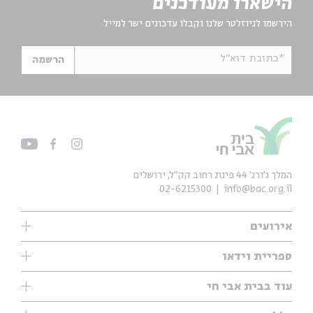
הישארו מעודכנים
הירשמו לניוזלטר שלנו וקבלו עדכונים ישר למייל
*כתובת דוא"ל
הרשמה
המלך ג'ורג' 44 פינת רחוב קק״ל, ירושלים
02-6215300
info@bac.org.il
אירועים
עיון
ספריית וידאו
אנגלית
ילדים
שיעורי בוקר
עוד בבית אבי חי
מוזיקה
מיוחדים
תערוכות
עיון