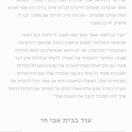
אבל אני כן חושב שכדי שתהיה יושרה בתנ"ך עצמו - כשהאל
אומר שהסיבה שאנחנו חייבים לכרות איתו ברית היא מפני שהוא
הציל אותנו ממצרים - אז היה חייב להיות שם משהו. לכן לי,
אישית, זה כן משנה.
"אבל גם לאחר שאני אומר שזה חשוב לי דתית וגם לאחר
שניסיתי והצלחתי למצוא איזשהו נרטיב שתואם דווקא את
השקפותיי הקודמות, אני לא חושב שהחשיבות הזאת מורידה
מערכו המחקרי והאקדמי של העניין. לדעתי אג'נדות אינן דבר
פסול. גם הקריאות הפמיניסטיות של המקרא מעלות נקודות
חשובות מאוד. כל אחד בא עם האג׳נדה שלו ועם הרגישויות
המיוחדות שלו; השאלה החשובה היא אם אתה יכול להוכיח את
העניין בצורה שגם אדם שאינו מגיע אל המחקר עם הנחות היסוד
שלך יהיה מסוגל לקבל את הטענה שלך".
עוד בבית אבי חי