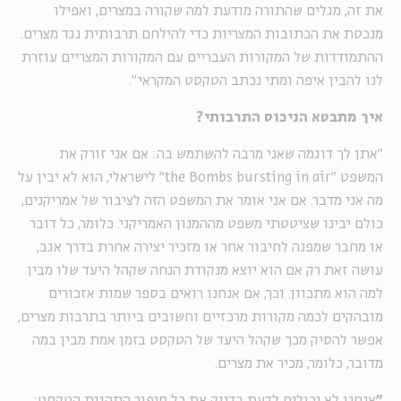
את זה, מגלים שהתורה מודעת למה שקורה במצרים, ואפילו
מנכסת את הכתובות המצריות כדי להילחם תרבותית נגד מצרים.
ההתמודדות של המקורות העבריים עם המקורות המצריים עוזרת
לנו להבין איפה ומתי נכתב הטקסט המקראי".
איך מתבטא הניכוס התרבותי?
"אתן לך דוגמה שאני מרבה להשתמש בה: אם אני זורק את
המשפט "the Bombs bursting in air" לישראלי, הוא לא יבין על
מה אני מדבר. אם אני אומר את המשפט הזה לציבור של אמריקנים,
כולם יבינו שציטטתי משפט מההמנון האמריקני. כלומר, כל דובר
או מחבר שמפנה לחיבור אחר או מזכיר יצירה אחרת בדרך אגב,
עושה זאת רק אם הוא יוצא מנקודת הנחה שקהל היעד שלו מבין
למה הוא מתכוון. וכך, אם אנחנו רואים בספר שמות אזכורים
מובהקים לכמה מקורות מרכזיים וחשובים ביותר בתרבות מצרים,
אפשר להסיק מכך שקהל היעד של הטקסט בזמן אמת מבין במה
מדובר, כלומר, מכיר את מצרים.
"
אנחנו לא יכולים לדעת בדיוק את כל סיפור התהוות הטקסט: