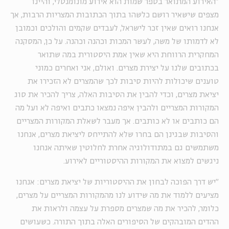
"האירוע המתואר בספר שמות הוא אירוע מונומנטלי, והיינו
מצפים שישאיר רושם כלשהו בתוך הכתובות המצריות הרבות, אך
אנחנו רואים שאין זכר לישראל, לעבדים שקמים והולכים וכמובן
לא לדמותו של משה, לעשר המכות וכהנה וכהנה. על כן, המסקנה
המחקרית הרווחת היא שאין אמת היסטורית במה שתואר
בכתובים שלנו על יצירת מצרים. ואולם, אני ואחרים כמוני
טוענים שיכולות להיות סיבות לכך שהמצרים לא הזכירו את
יציאת מצרים, וכדי להבין את הסיבות האלה, צריך להכיר את סוג
המקורות המצריים ולהבין איפה נמצאו כתבים ואיפה לא ועל מה
הם כותבים או לא כותבים. אך מעבר לשאלת המקורות המצריים
והסיבות שבגינן הם בחרו שלא להתייחס ליציאת מצרים, אנחנו
משתמשים גם במתודולוגיה אחרת לחלוטין שאיתה אנחנו
ניגשים למצוא את המקורות ההיסטוריים לאירוע.
"יש דרך הפוכה לבחון את ההיסטוריות של יציאת מצרים: אנחנו
מציעים ללמוד את מה שידוע לנו מהמקורות המצריים על מצרים,
כלומר, להכיר את מה שמצרים מספרת על עצמה ולראות את
ההדים המובהקים של הסיפורים האלה בתוך התורה. כשעושים