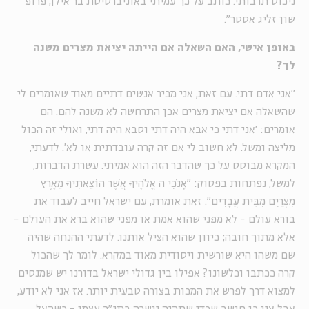
ניכוס תרבותי. כותב על כך עמיתי באוניברסיטת בר אילן, פרופ'
שון זליג אסטר".
באופן אישי, האם השאלה אם הייתה יציאת מצרים משנה
לך?
"אני אדם דתי. עם זאת, אני מכיר אנשים דתיים מאוד שאומרים לי
שהשאלה אם יציאת מצרים אכן התרחשה לא משנה להם. הם
אומרים: 'אני דתי כי אבא היה דתי וסבא היה דתי, ואולי זה הכול
מליצה ומשל. לא חשוב לי אם זה קרה עובדתית או לא'. לדעתי,
המקרא מבוסס על כך שהדבר הזה הוא אמיתי. עשרת הדברות,
למשל, נפתחות בפסוק: "אָנֹכִי ה אֱלֹהֶיךָ אֲשֶׁר הוֹצֵאתִיךָ מֵאֶרֶץ
מִצְרַיִם מִבֵּית עֲבָדִים". זאת אומרת, עם ישראל חייב לעבוד את
בורא עולם - לא מפני שהוא אמת או מפני שהוא ברא את העולם -
אלא מתוך חובה; כיוון שהוא הציל אותנו. לדעתי ההנחה שהיה
שם משהו היא שורשית ויסודית מאוד במקרא. לומר לך שהכול
קרה ככתבו וכלשונו? אפילו בין גדולי ישראל בדורנו יש שמנסים
למצוא דרך לפרש את המכות בצורה טבעית יותר. אז אני לא יודע,