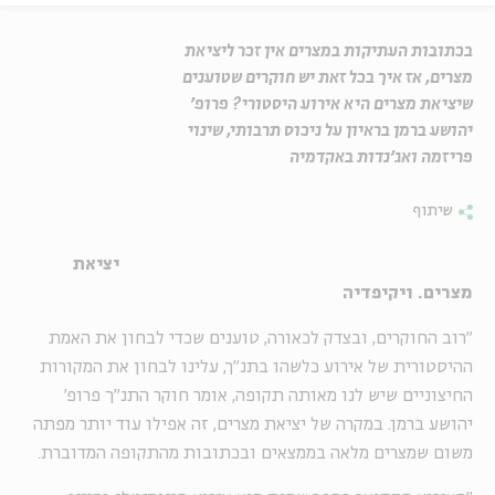
בכתובות העתיקות במצרים אין זכר ליציאת
מצרים, אז איך בכל זאת יש חוקרים שטוענים
שיציאת מצרים היא אירוע היסטורי? פרופ'
יהושע ברמן בראיון על ניכוס תרבותי, שינוי
פריזמה ואג'נדות באקדמיה
שיתוף
יציאת
מצרים. ויקיפדיה
"רוב החוקרים, ובצדק לכאורה, טוענים שכדי לבחון את האמת
ההיסטורית של אירוע כלשהו בתנ"ך, עלינו לבחון את המקורות
החיצוניים שיש לנו מאותה תקופה, אומר חוקר התנ"ך פרופ'
יהושע ברמן. במקרה של יציאת מצרים, זה אפילו עוד יותר מפתה
משום שמצרים מלאה בממצאים ובכתובות מהתקופה המדוברת.