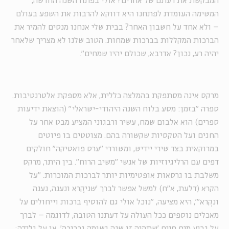
המבקשת את רעתם של אחרים? אולי בפתח השנה החדשה,
המשימה העומדת לפתחנו היא דווקא להרבות את השפע בעולם
– ולא אחד על חשבון האחר? בבית שלי אנחנו מנסים להמיר את
הברכות המקללות בברכות שמחות. הטוב שלנו לא מצריך שלאחר
יהיה רע, נכון? אדרבא, שכולם יהיו שמחים".
מרקס אינה מסתפקת בהמלצה כללית, אלא מספקת אלטרנטיבות.
ספרה "בזמן: מסע בלוח השנה היהודי-ישראלי" (הוצאת ידיעות
ספרים) הוא אלבום שמח, עשיר ורבגוני המציע מבט אחר על
החגים ועל הטקסיות שקשורה בהם. מצוטטים בו פיוטים
במרוקאית בצד שירי יידיש, ומשוררי "ערס פואטיקה" חולקים
דפים עם הרליגיוזיות של אנשי "משיב הרוח". בין היתר, מרקס
משלבת בו גרסאות אופטימיות יותר לברכות המוכרות. "על
הקרא (דלעת, א"ח) למשל אפשר לברך 'שניקָרא ונענה, נענה
ונקְרא'", היא מציעה, "נוכל אולי גם להוסיף ברכות וייחולים על
מאכלים נוספים ככל העולה על דעתנו הטובה, לדוגמה – לברך
על גביע מים חיים 'שתהיה זו שנה גשומה וברוכה', או על גלידה: