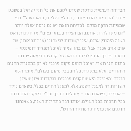
הבדיחה העממית גורסת שניתן לסכם את כל חגי ישראל במשפט
אחד: "הם ניסו להרוג אותנו, הם לא הצליחו, בואו נאכל". כפי
שמציינת הרבָּה מרקס, לבדיחה הזאת יש גם גרסה אפלה יותר:
"הם ניסו להרוג אותנו, הם הצליחו, בואו נצום". אז חגיגות ראש
השנה היהודי, אמנם, אינן קשורות לניצחונו (או לתבוסתו) של
שום אויב אכזר, אבל גם בהן שמור לאוכל תפקיד דומיננטי –
ותעיד על כך הפופולריות הגואה של קבוצות דיאטה שונות
בתום חגי תשרי. "אוכל תופס מקום מרכזי לא רק במסגרת החגים
היהודיים, אלא במסגרת כל חג בכל מקום בעולם", אומר השף
הולנד, "האכילה היא שחקנית מרכזית בנקודות ציון שאינן
קשורות רק למעגל השנה, אלא למעגל החיים בכלל. כשאדם נולד
– אוכלים, כשאדם מת – אוכלים גם כן, וכנ"ל בטקסי התבגרות
בכל תרבות בכל העולם. אותו דבר בתחילת השנה, כשאנחנו
חוגגים את פתיחת המחזור החדש".