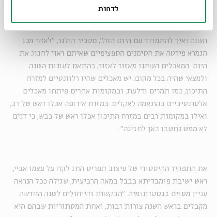
הנביא התנ"כי נחמיה, שאחראי לאחת ההנחיות הנחמדות ביותר
לדחות
שיכול מנהיג להורות לעמו: ""לְכוּ אִכְלוּ מַשְׁמַנִּים וּשְׁתוּ מַמְתַקִּים".
"עם ישראל חזר מגלות בבל ולא ידע איך לחגוג את ראש
השנה ואיך להתמודד עם היום הזה", מסביר הולנד, "לאחר מכן
הגמרא פירטה את הסימנים הספציפיים שאיתם ראוי לחגוג את
היום. המאכלים השתנו מאזור לאזור, בהתאם לעונות השנה
ולמצאי שהיה בכל מקום. יש מאכלים שהיו רלוונטיים למזרח
התיכון, כמו תמרים ודלעת, ובמקומות אחרים פיתחו מאכלים
אלטרנטיביים בהתאמה לאקלים. במזרח אירופה אכלו ראש של דג,
ואילו במקומות רבים במזרח התיכון אכלו ראש של כבש, כי דגים
לא ממש נחשבו כאן לחגיגה".
את התפקיד ההיסטורי של עיצוב תפריט החג לקח על עצמו אביי,
ראש ישיבת פומבדיתא בבבל במאה הרביעית, שגילה ככל הנראה
עניין מסוים בגסטרונומיה. "הבקשות והייחולים לשנה החדשה
מקבלים בראש השנה צורות רבות, ואחת המסתוריות שבהם היא