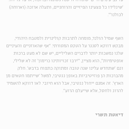
'שיגלידו כל פצעינו הפיזיים והרוחניים, ותעלה ארוכה (וארוחה)
לכולנו'".
השף שמיל הולנד, מומחה לתרבות קולינרית ולמטבח היהודי,
מבקש דווקא לסנגר על הטקס המסורתי. "אף שהאוזניים והעיניים
שלנו נמשכות יותר לדברים השליליים, יש שם לא מעט ברכות
אופטימיות", הוא מציין, "'ירבו זכויותינו כרימון' זה לא שלילי,
וגם 'שתחדש עלינו שנה טובה ומתוקה כתפוח בדבש'. חלק
מהברכות הן פוזיטיביות באופן נגטיבי, למשל 'שייתמו חטאים מן
הארץ'. זה אמנם ייחול נגטיבי, אבל הוא חיובי. לאו דווקא להשמיד
להרוג ולחסל, אלא שייעלם הרוע".
דיאטת תשרי