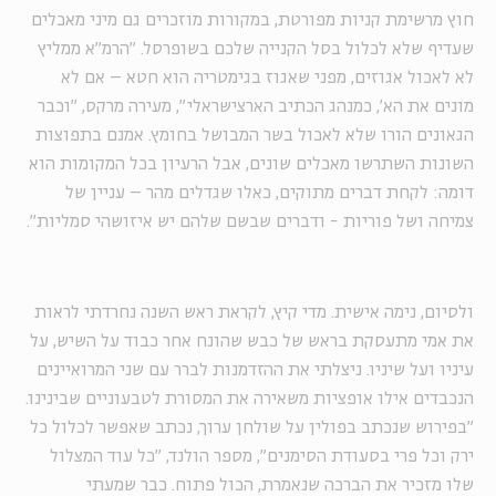
חוץ מרשימת קניות מפורטת, במקורות מוזכרים גם מיני מאכלים
שעדיף שלא לכלול בסל הקנייה שלכם בשופרסל. "הרמ"א ממליץ
לא לאכול אגוזים, מפני שאגוז בגימטריה הוא חטא – אם לא
מונים את הא', כמנהג הכתיב הארצישראלי", מעירה מרקס, "וכבר
הגאונים הורו שלא לאכול בשר המבושל בחומץ. אמנם בתפוצות
השונות השתרשו מאכלים שונים, אבל הרעיון בכל המקומות הוא
דומה: לקחת דברים מתוקים, כאלו שגדלים מהר – עניין של
צמיחה ושל פוריות - ודברים שבשם שלהם יש איזושהי סמליות".
ולסיום, נימה אישית. מדי קיץ, לקראת ראש השנה נחרדתי לראות
את אמי מתעסקת בראש של כבש שהונח אחר כבוד על השיש, על
עיניו ועל שיניו. ניצלתי את ההזדמנות לברר עם שני המרואיינים
הנכבדים אילו אופציות משאירה את המסורת לטבעוניים שבינינו.
"בפירוש שנכתב בפולין על שולחן ערוך, נכתב שאפשר לכלול כל
ירק וכל פרי בסעודת הסימנים", מספר הולנד, "כל עוד המצלול
שלו מזכיר את הברכה שנאמרת, הכול פתוח. כבר שמעתי