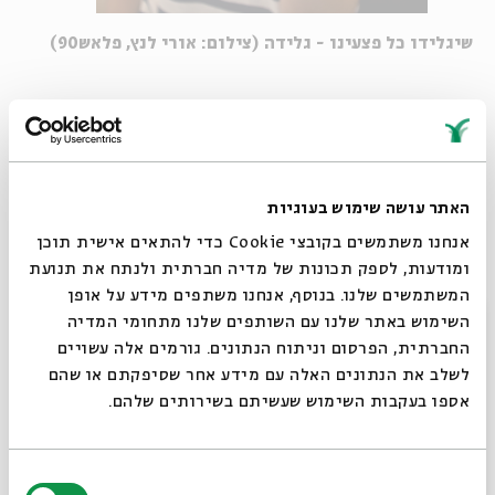
שיגלידו כל פצעינו - גלידה (צילום: אורי לנץ, פלאש90)
כך, למשל, נהגו הקֶלטים למסמר לפתחי הבתים שלהם עוגות ומיני
מאפים כסימן למזל; במדינות הבלקן מכניסים לתנור עוגות
שבתוכן טמונים מטבעות זהב וכסף, אשר מבטיחים שנה מוצלחת
לסועד שבחלקו תיפול הפרוסה עם המטבע; במסגרת חגיגות
האתר עושה שימוש בעוגיות
ראש השנה הסיני מככבים ברווזים ועופות אחרים על השולחן
אנחנו משתמשים בקובצי Cookie כדי להתאים אישית תוכן
המזרח-אסייתי. "אצל הסלאבים יש ביצי יען ועוגת גבינה
ומודעות, לספק תכונות של מדיה חברתית ולנתח את תנועת
מיוחדת, וכמעט לכל מדינה יש מאכלי New year מובהקים משלה,
המשתמשים שלנו. בנוסף, אנחנו משתפים מידע על אופן
סגור
בהתאם לעונת השנה שבה חל החג", מסביר הולנד, "מדובר בסממן
השימוש באתר שלנו עם השותפים שלנו מתחומי המדיה
טבעי כי אוכל הוא משמח, כי הוא מנחם וכי הוא הדבר הראשון
החברתית, הפרסום וניתוח הנתונים. גורמים אלה עשויים
והנגיש ביותר שמלווה כל דבר, כל שינוי".
לשלב את הנתונים האלה עם מידע אחר שסיפקתם או שהם
אספו בעקבות השימוש שעשיתם בשירותים שלהם.
אך כמו בהיבטים רבים בחיי היומיום, נראה שהיהדות מצמידה
בחירת