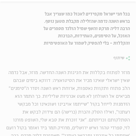
בכל חגי ישראל מקפידים לאכול כמו שצריך אבל
בראש השנה נדמה שהזלילה מקבלת מטען נוסף.
הרבה דליה מרקס והשף שמיל הולנד מספרים על
האוכל, על הסימנים, העתידות, הברכות
והקללות - בלי להפסיק לשמור על האופטימיות
שיתוף
מוזר לפתוח בקללות את חגיגות השנה החדשה. מוזר, אבל נדמה
שאין ישראלי שאינו מכיר את הסיטואציה: דווקא בימים שבהם
הלב פתוח ותקוות נאספות, ארוחת ראש השנה וסדר ה"סימנים"
מביאים אל השולחן לא מעט אנרגיות שליליות. כך התמר הוא
הזדמנות לייחל בקול "שייתמו אויבינו ושונאינו וכל מבקשי
רעתנו", ואילו הסלק והכרת (כרישה) הם צידוק לבקש את
הסתלקותם וכריתתם. "אני זוכרת את סבא שלי, השופט מורנו
לוי, ספרדי טהור ואיש ירושלים, מחזיק תמר ביד ואומר בקול רועם
'שייתמו כל אויבינו ומבקשי רעתנו'", משחזרת דליה מרקס, רבה