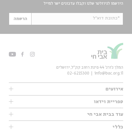
הירשמו לניוזלטר שלנו וקבלו עדכונים ישר למייל
*כתובת דוא"ל
הרשמה
המלך ג'ורג' 44 פינת רחוב קק״ל, ירושלים
02-6215300
info@bac.org.il
אירועים
עיון
ספריית וידאו
אנגלית
ילדים
שיעורי בוקר
עוד בבית אבי חי
מוזיקה
מיוחדים
תערוכות
עיון
כללי
נוער
מיוחדים