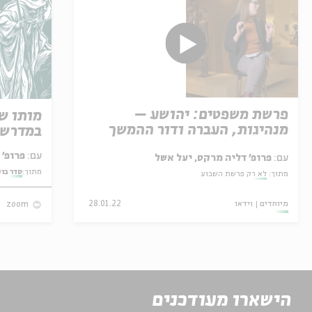
פרשת משפטים: יהושע –
מותו ש
מנהיגות, העברה ודור ההמשך
במדרש 
עם:
פרופ' אביגדור שנאן
עם:
פרופ' דליה מרקס, יעל אשל
מתוך:
סדר בו
מתוך:
לא רק פרשת השבוע
מיוחדים
וידאו
28.01.22
zoom
הישארו מעודכנים