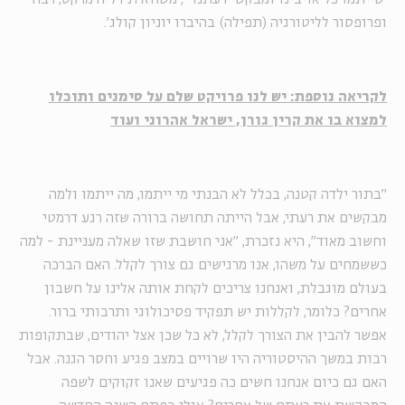
ופרופסור לליטורגיה (תפילה) בהיברו יוניון קולג'.
לקריאה נוספת: יש לנו פרויקט שלם על סימנים ותוכלו
למצוא בו את קרין גורן, ישראל אהרוני ועוד
"בתור ילדה קטנה, בכלל לא הבנתי מי ייתמו, מה ייתמו ולמה
מבקשים את רעתי, אבל הייתה תחושה ברורה שזה רגע דרמטי
וחשוב מאוד", היא נזכרת, "אני חושבת שזו שאלה מעניינת - למה
כששמחים על משהו, אנו מרגישים גם צורך לקלל. האם הברכה
בעולם מוגבלת, ואנחנו צריכים לקחת אותה אלינו על חשבון
אחרים? כלומר, לקללות יש תפקיד פסיכולוגי ותרבותי ברור.
אפשר להבין את הצורך לקלל, לא כל שכן אצל יהודים, שבתקופות
רבות במשך ההיסטוריה היו שרויים במצב פגיע וחסר הגנה. אבל
האם גם כיום אנחנו חשים כה פגיעים שאנו זקוקים לשפה