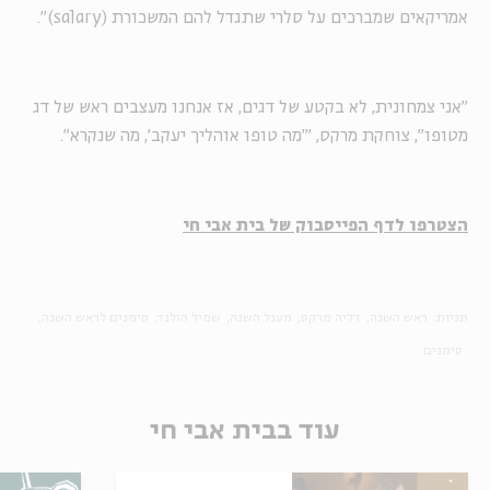
אמריקאים שמברכים על סלרי שתגדל להם המשכורת (salary)".
"אני צמחונית, לא בקטע של דגים, אז אנחנו מעצבים ראש של דג
מטופו", צוחקת מרקס, "'מה טופו אוהליך יעקב', מה שנקרא".
הצטרפו לדף הפייסבוק של בית אבי חי
תגיות:
ראש השנה
דליה מרקס
מעגל השנה
שמיל הולנד
סימנים לראש השנה
סימנים
עוד בבית אבי חי