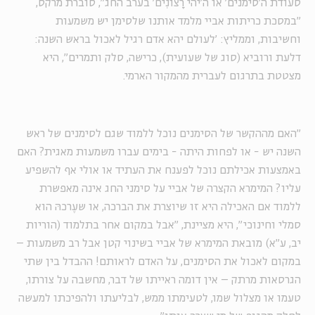
סעודת ה'סימנים' או ה'יהי רָצוֹנִים' בערב החג", סוברת מרקס,
"במסכת כריתות אביי מלמד אותנו שלסימן יש משמעות
וחשיבות, וממליץ: 'לעולם יהא אדם רגיל לאכול בראש השנה:
דלעת ורוביא (סוג של שעועית), כרישה, סלק ותמרים", היא
מצטטת בתרגום לעברית מהמקור הארמי.
"האם מההקשר של הסימנים נוכל ללמוד שגם לסימנים של ראש
השנה יש - או לפחות היתה - בימים עברו משמעות מאגית? האם
באמצעות אכילתם נוכל לפענח את העתיד או אולי אף להשפיע
עליו? המימרא הקצרה של אביי על סימני החג אינה מאפשרת
ללמוד אם האכילה היא זו שיוצרת את הברכה, או שעֶרכהּ הוא
סמלי וחינוכי", היא מציינת, "אבל במקום אחר בתלמוד (הוריות
יב, ע"א) מובאת המימרא של אביי בשינוי קטן אבל רב משמעות –
במקום לאכול את הסימנים, על האדם לראותם! ההבדל בין שתי
הגרסאות מרתק – אין דומה ראייתו של דבר, מחשבה על צורתו,
טעמו או מצלול שמו, לטעימתו ממש, לבליעתו ולהפיכתו למעשה