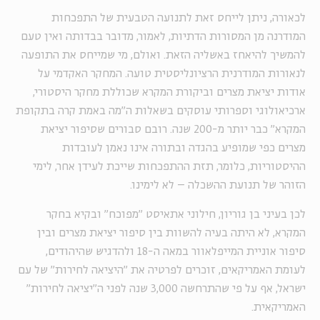
לכאורה, ניתן לייחס זאת לתנועה הטבעית של התפכחות
המודרנה מן המסורות הדתיות, לאמור, מדובר בבדותה ואין טעם
להמשיך להיאחז באשליה הזאת. ואולם, מי שמייחס את התופעה
לנאורות המודרנית הרציונליסטית טועה. המחקר האקדמי על
אודות יציאת מצרים וביקורת המקרא שכוללת מחקר היסטורי,
ארכיאולוגי וספרותי עוסקים בשאלות ה"מה באמת קרה בתקופת
המקרא" כבר יותר מ-200 שנה. רובם סבורים שסיפור יציאת
מצרים כפי שמופיע בהגדה ובתורה אינו נאמן לעובדות
ההיסטוריות, כלומר, תזת ההתפכחות שייכת לעידן אחר, לימי
הזוהר של תנועת ההשכלה – לא לימינו.
לכן בעיני בן גוריון, חילוני אתאיסט "מפוכח" ובקיא בחקר
המקרא, לא היתה בעיה להשוות בין סיפור יציאת מצרים ובין
סיפור אוניית המייפלאוור במאה ה-18 ולהדגיש שהיהודים,
לעומת האמריקאים, זוכרים לפרטיה את "היציאה לחירות" של עם
ישראל, אף על פי שהתרחשה 3,000 שנה לפני ה"יציאה לחירות"
האמריקאית.