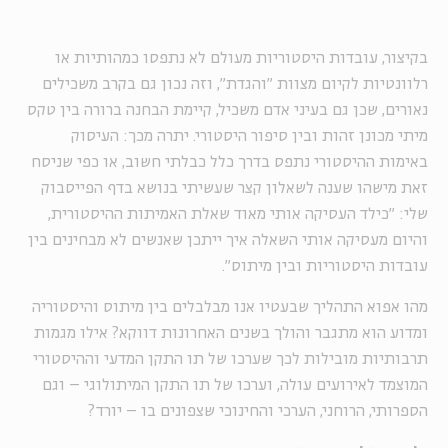
בקיצור, עובדות היסטוריות מעולם לא נתפסו כמהותיות או
רלוונטיות לקיום מצוות "והגדת", וזה נכון גם בקרב משכילים
נאורים, שכן גם בעיני אדם משכיל, קיימת הבחנה ברורה בין טקס
מיתי מכונן זהות ובין סיפור היסטורי. יתרה מכך: העיסוק
באימות ההיסטורי נתפס בדרך כלל כבלתי חשוב, או כפי שניסח
זאת מישהו שענה לשאלון קצר שעשיתי בנושא בדף הפייסבוק
שלי: "כילד העסיקה אותי מאוד שאלת האמיתות ההיסטורית,
והיום מעסיקה אותי השאלה איך ייתכן שאנשים לא מבחינים בין
עובדות היסטוריות ובין מיתוס".
מהו אפוא התהליך שבעטיו אנו מבלבלים בין מיתוס והיסטוריה
ומדוע הוא מתגבר והולך בשנים האחרונות דווקא? אילו מגמות
תרבותיות מובילות לכך שערכו של תו התקן המדעי וההיסטורי
המוצמד לאירועים עולה, וערכו של תו התקן המיתולוגי – וגם
הספרותי, הרוחני, הערכי והחינוכי שצפונים בו – יורד?