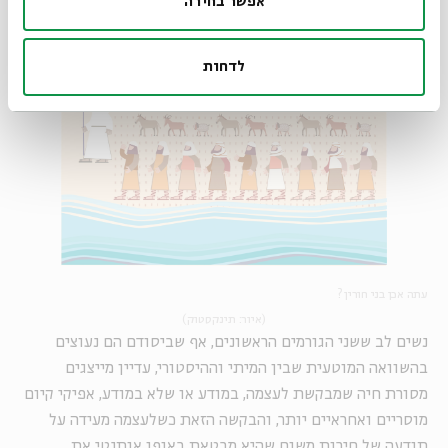
אפשר בחירה
לדחות
עתה אכן בני חורין?
(איור: תינקסטוק)
נשים לב ששני הגורמים הראשונים, אף שביסודם הם נעוצים
בהשוואה המוטעית שבין המיתי וההיסטורי, עדיין מייצגים
מסורת חיה שמבקשת לעצמה, במודע או שלא במודע, אפיקי קיום
מוסריים ואחראיים יותר, והבקשה הזאת כשלעצמה מעידה על
תודעה של חירות משום שהיא מבטאת באופן אותנטי את