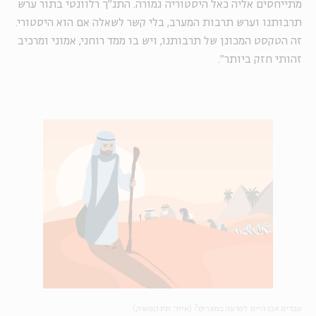
מתייחסים אליה כאל היסטוריה גמורה. התנ"ך רלוונטי בתור ערש
תרבותנו וערש תרבות המערב, בלי קשר לשאלה אם הוא היסטורי.
זה הטקסט המכונן של תרבותנו, ויש בו ממד רוחני, אמוני ומרכיב
זהותי חזק ביותר".
עבדים אכן היינו לפרעה במצרים? (איור: תינקסטוק)