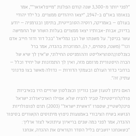
"לפני יותר מ-3,300 שנה קודם הפלגת ''מייפלאואר''", אמר
בנאומו באו"ם ב-1947, "יצאו היהודים ממצרים. כל ילד יהודי
בעולם – באמריקה, רוסיה הסובייטית, בתימן ובגרמניה – יודע
בדיוק; אבות-אבותיו יצאו ממצרים בעלות השחר של החמישה
עשר בניסן". על משנתו של רבן גמליאל "בכל דור ודור חייב אדם
וגו'" (משנה, פסחים, י, ה), המוזכרת בהגדה, אמר ברל
כצנלסון,הסוציאליסט וההומניסט החילוני, ש"אין לך שיא של
הכרה היסטורית מרומם מזה, ואין לך התמזגות של יחיד וכלל –
ברחבי כדור העולם ובעמקי הדורות – גדולה מאשר בצו פדגוגי
עתיק זה".
האם ניתן לטעון שבן גוריון וכצנלסון שרויים היו בנאיביות
פולקלוריסטית? סביר להניח שלא. אפילו הארכיאולוג ישראל
פינקלשטיין, שספרו "ראשית ישראל" (2003) תרם לפופולריות
הנושא בשיח הציבורי באמצעות ניפוץ מיתוסים הקשורים בסיפור
ההגדה, אמר לפני כמה שנים בריאיון עיתונאי לצור ארליך:
"כשאנחנו יושבים בליל הסדר וקוראים את ההגדה, אנחנו