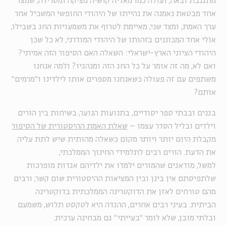
מתגנבת ובאה, ועולה כמו מאליה קושיה מציקה ומטרידה, שמצד
אחד מבטאת נאמנה את נהייתו של היהודי החופשי המשכיל אחר
ערך האמת, ומצד שני, מאיימת לטרוף את משמעויות החג בשבילו,
אולי אחד המכוננים בזהותו של היהודי המודרני, לא כל שכן
היהודי הציוני הארץ-ישראלי: השאלה האם הסיפור הזה אמיתי?
ואם לא, מה זה אומר על כל החג הזה ומנהגיו? ולמה אנחנו
משתפים עם זה פעולה כשאנחנו מספרים אותו לילדינו ו"מרמים"
אותם?
בגנים ובבתי ספר יסודיים, בתנועות הנוער, בשיחות בין הורים
וילדים ובליל הסדר עצמו –
שאלת האמת ההיסטורית של הסיפור
מקבלת היום יותר ויותר מקום כשאלה מהותית שיש לתת עליה
את הדעת. הורים רבים לתלמידי החינוך הממלכתי,
למשל, מודאגים שהמורים ילמדו את ילדיהם אגדות מופרכות
שלתפיסתם אין בינן ובין המציאות ההיסטורית שום קשר, ורבים
מהם טורחים לאזן את הדוקטרינה הממלכתית בדוקטרינה
הביתית. בעיני רבים אחרים, ההגדה היא לטקסט תלוש, משמעם
ובלתי מובן, שלא לומר "בעייתי" גם מבחינה ערכית.