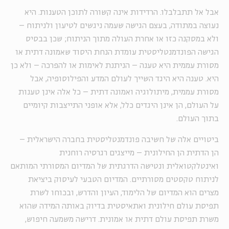
אבל אל תתבלבלו. הרדידות אינה קשורה לתוכן הטענות. היא
נעוצה במתודה, בעצם הגישה שעמה ניגשים לטיעון ולניתוח –
ולא במסקנה כזו או אחרת העולה מתוך הניתוח; שכן בבסיס
הגישה הפונדמנטליסטית עומדת הנחת היסוד שאמונה דתית או
מסורת עממית היא טענה – הניתנת לאימות או להפרכה – ולא כן
היא. טענה היא היגד השייך לעולם המדע והפילוסופיה, אבל
מסורת עממית, מיתולוגיה ואמונה דתית – כל אלה אינן טענות
על העולם, הן אינן היגדים כלל, אלא אופני התייצבות קיומיים
בתוך העולם.
ביטויים אלה של חשיבה פונדמנטליסטית בחברה הישראלית –
הן הדתית הן החילונית – מייצגים רגרסיה רוחנית
ואינטלקטואלית ונטישה הדרגתית של המדיום המסורתי המותאם
לניתוח טקסטים מסורתיים. המדיום הטבעי לעיסוק ביציאת
מצרים הוא המדיום של הלימוד, העיון והדרש, ובכוחו לשרת
תפיסת עולם חילונית ואתאיסטית בדיוק באותה המידה שהוא
משרת תפיסת עולם דתית או אמונית. דרישה משמעה חיפוש,