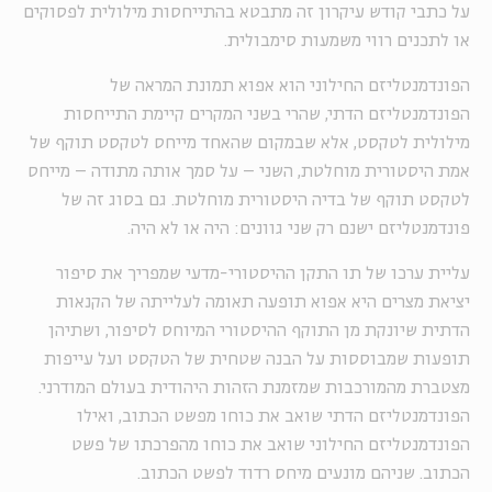
על כתבי קודש עיקרון זה מתבטא בהתייחסות מילולית לפסוקים
או לתכנים רווי משמעות סימבולית.
הפונדמנטליזם החילוני הוא אפוא תמונת המראה של
הפונדמנטליזם הדתי, שהרי בשני המקרים קיימת התייחסות
מילולית לטקסט, אלא שבמקום שהאחד מייחס לטקסט תוקף של
אמת היסטורית מוחלטת, השני – על סמך אותה מתודה – מייחס
לטקסט תוקף של בדיה היסטורית מוחלטת. גם בסוג זה של
פונדמנטליזם ישנם רק שני גוונים: היה או לא היה.
עליית ערכו של תו התקן ההיסטורי-מדעי שמפריך את סיפור
יציאת מצרים היא אפוא תופעה תאומה לעלייתה של הקנאות
הדתית שיונקת מן התוקף ההיסטורי המיוחס לסיפור, ושתיהן
תופעות שמבוססות על הבנה שטחית של הטקסט ועל עייפות
מצטברת מהמורכבות שמזמנת הזהות היהודית בעולם המודרני.
הפונדמנטליזם הדתי שואב את כוחו מפשט הכתוב, ואילו
הפונדמנטליזם החילוני שואב את כוחו מהפרכתו של פשט
הכתוב. שניהם מונעים מיחס רדוד לפשט הכתוב.