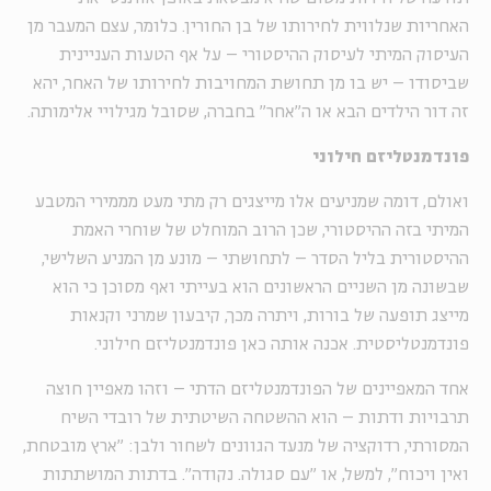
האחריות שנלווית לחירותו של בן החורין. כלומר, עצם המעבר מן
העיסוק המיתי לעיסוק ההיסטורי – על אף הטעות העניינית
שביסודו – יש בו מן תחושת המחויבות לחירותו של האחר, יהא
זה דור הילדים הבא או ה"אחר" בחברה, שסובל מגילויי אלימותה.
פונדמנטליזם חילוני
ואולם, דומה שמניעים אלו מייצגים רק מתי מעט מממירי המטבע
המיתי בזה ההיסטורי, שכן הרוב המוחלט של שוחרי האמת
ההיסטורית בליל הסדר – לתחושתי – מונע מן המניע השלישי,
שבשונה מן השניים הראשונים הוא בעייתי ואף מסוכן כי הוא
מייצג תופעה של בורות, ויתרה מכך, קיבעון שמרני וקנאות
פונדמנטליסטית. אכנה אותה כאן פונדמנטליזם חילוני.
אחד המאפיינים של הפונדמנטליזם הדתי – וזהו מאפיין חוצה
תרבויות ודתות – הוא ההשטחה השיטתית של רובדי השיח
המסורתי, רדוקציה של מנעד הגוונים לשחור ולבן: "ארץ מובטחת,
ואין ויכוח", למשל, או "עם סגולה. נקודה". בדתות המושתתות