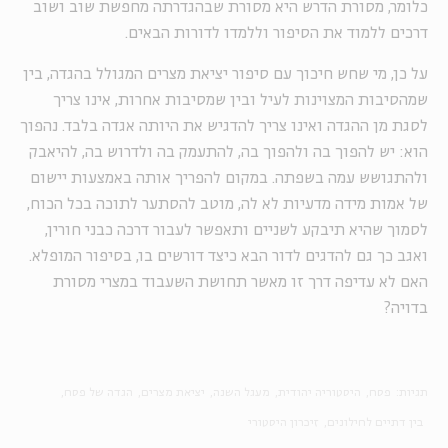
כלומר, מסורת הדרש היא מסורת שבהגדרתה מחפשת שוב ושוב
דרכים ללמוד את הסיפור וללמדו לדורות הבאים.
על כן, מי שחש חיכוך עם סיפור יציאת מצרים המגולל בהגדה, בין
שמהסיבות המצוינות לעיל ובין שמסיבות אחרות, אינו צריך
לסגת מן ההגדה ואינו צריך להדגיש את היותה אגדה בלבד. נהפוך
הוא: יש להפוך בה ולהפוך בה, להתעמק בה ולדרוש בה, להיאבק
ולהתגושש עמה בשפתה. במקום להפריך אותה באמצעות יישום
של אמות מידה מדעיות לא לה, מוטב להסתער לתוכה בכל הכוח,
לסמוך שהיא תיבקע לשניים ותאפשר לעבור דרכה כבני חורין,
ואגב כך גם להדגים לדור הבא כיצד דורשים בו, בסיפור המופלא.
האם לא עדיפה דרך זו מאשר תחושת השעבוד במצרי מסורת
בדויה?
תגיות:
פסח
היסטוריה יהודית
מעגל השנה
יציאת מצרים
הגדה של פסח
בין דתיים לחילונים
זיכרון היסטורי