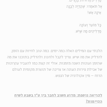
מַדְלִיק מְדוּרוֹת בֶּהָרִים
.
אֶל תֹּאמְרוּ: שְׁקֵדִיָּה לְבָנָה
אֵינָהּ אֵשׁ
!
כָּל מוֹעֵד וְעוֹנָה
מַדְלִיקִים מַה שֶּׁיֵּשׁ
.
הלכתי עם המילים האלה כמה ימים. כמה טוב לחיות עם הזמן,
להדליק את מה שיש. צריך לקבל ולחגוג ולהדליק בתוכנו את מה
שהזמן ועונות השנה מזמנות. אולי זה קצת כמו להעביר עקרונות
של אכילת פירות העונה או צריכה של תוצרת מקומית לעולם
הרוח – מין אקולוגיה של הנפש.
לקריאה נוספת: מדוע חשוב לחבר בין ט"ו בשבט לשיח
הקיימות?