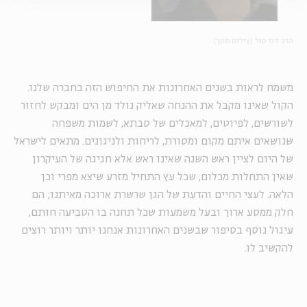
הרב דני סגל (צילום מסך)
משמח לראות בשנים האחרונות את החיפוש הזה
בחברה שלנו
.
הקול שאינו מקבל את ההנחה שאליק נולד מן הים ומבקש לחזור
לשורשים, לפיוטים, למאכלים של סבתא, לשמות משפחה
שנושאים איתם מקום ומסורת, לריחות ולניגונים. מתאים לישראל
של היום לציין ראש השנה שאינו ראש אלא חגיגה של העיקרון
שאין התחלות מכלום, שכל עץ התחיל מזרע שיצא מפרי וכן
הלאה. לעצי החיים והדעת של הגן שרשרת ארוכה מאיתנו; הם
חלק ממסע ארוך ובעל משמעות שכל תחנה בו הטביעה חותם,
עיגול נוסף בסיפור שבשנים האחרונות אנחנו יותר ויותר רוצים
להקשיב לו.