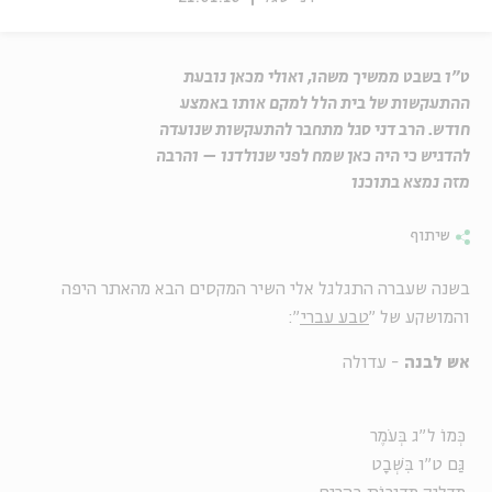
ט"ו בשבט ממשיך משהו, ואולי מכאן נובעת
ההתעקשות של בית הלל למקם אותו באמצע
חודש. הרב דני סגל מתחבר להתעקשות שנועדה
להדגיש כי היה כאן שמח לפני שנולדנו – והרבה
מזה נמצא בתוכנו
שיתוף
בשנה שעברה התגלגל אלי השיר המקסים הבא מהאתר היפה
והמושקע של "
טבע עברי
":
אש לבנה
- עדולה
כְּמוֹ ל"ג בְּעֹמֶר
גַּם ט"ו בִּשְׁבָט