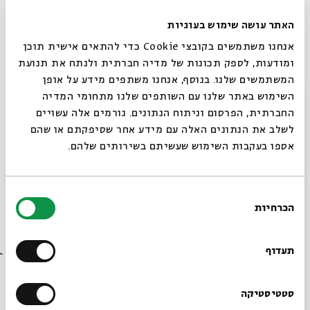
מתקבע דבר נוסף. החשיבות הגדולה של הבאת דבר בשם אומרו,
האתר עושה שימוש בעוגיות
ויתרה מזו, חשיבותה של ידיעה והצבעה מדויקת על המקום
שממנו הגענו ושממנו נחלנו כל אחד את שירתו. מכל הדברים
אנחנו משתמשים בקובצי Cookie כדי להתאים אישית תוכן
שאנחנו למדים מחברינו העצים, ביום של ט"ו בשבט, אני בוחר
ומודעות, לספק תכונות של מדיה חברתית ולנתח את תנועת
בזה.
המשתמשים שלנו. בנוסף, אנחנו משתפים מידע על אופן
סגור
השימוש באתר שלנו עם השותפים שלנו מתחומי המדיה
החברתית, הפרסום וניתוח הנתונים. גורמים אלה עשויים
לשלב את הנתונים האלה עם מידע אחר שסיפקתם או שהם
בְּאֶחָד בִּשְׁבָט, רֹאשׁ הַשָּׁנָה לָאִילָן, כְּדִבְרֵי בֵית שַׁמַּאי
אספו בעקבות השימוש שעשיתם בשירותים שלהם.
בֵּית הִלֵּל אוֹמְרִים, בַּחֲמִשָּׁה עָשָׂר בּוֹ
בחירת
הכרחיות
הסכמה
רוצים לדעת מה קורה
בבית אבי חי לפני כולם?
עד כמה שונה ראש השנה לאילנות מחבריו המוזכרים במשנה.
תעדוף
כולם התחלות חדשות, כולם מותחים קו אופקי לרוחב הדף
ואומרים: היה משהו, ואנחנו מתחילים מחדש. הקו של ט"ו בשבט
הרשמו לניוזלטר שלנו
סטטיסטיקה
יורד מלמטה למעלה, חוצה את אמצע הדף ומחפש שם את אבא