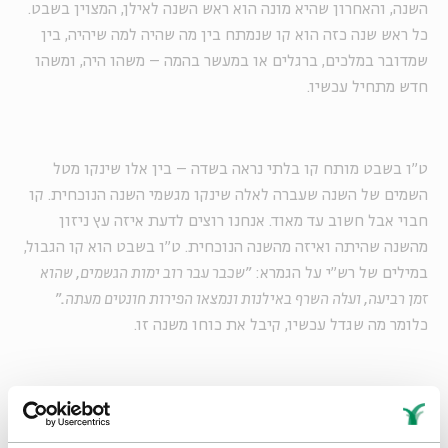
השנה, והאחרון שהיא מונה הוא ראש השנה לאילן, המצוין בשבט.
כל ראש שנה כזה הוא קו שנמתח בין מה שהיה למה שיהיה, בין
שמדובר במלכים, ברגלים או במעשר בהמה – משהו היה, ומשהו
חדש מתחיל עכשיו.
ט"ו בשבט מותח קו בלתי נראה בשדה – בין אלו שינקו מטל
השמים של השנה שעברה לאלה שינקו מגשמי השנה הנוכחית. קו
חבוי אבל חשוב עד מאוד. אנחנו רוצים לדעת איזה עץ ניזון
מהשנה שהיתה ואיזה מהשנה הנוכחית. ט"ו בשבט הוא קו הגבול,
במילים של רש"י על הגמרא:
"שכבר עבר רוב ימות הגשמים, שהוא
זמן רביעה, ועלה השרף באילנות ונמצאו הפירות חונטים‏ מעתה."
כלומר מה שגדל עכשיו, קיבל את כוחו משנה זו.
בהלכה ההפרדה חשובה לענייני תרומות ומעשרות: מאילו פירות
ניתן לתרום ולעשר לשנה הנוכחית ומאילו לא. ואולם, בנפש