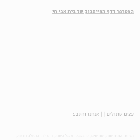
הצטרפו לדף הפייסבוק של בית אבי חי
עצים שתולים || אנחנו והטבע
תגיות:
התחדשות
שורשים
טו בשבט
מעגל השנה
התחלה
התחלה חדשה