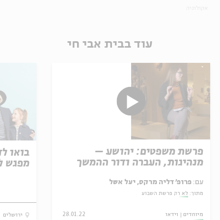
אקולוגיה
עוד בבית אבי חי
פרשת משפטים: יהושע –
בואו לד
מנהיגות, העברה ודור ההמשך
מפגש ל
עם:
פרופ' דליה מרקס, יעל אשל
מתוך:
לא רק פרשת השבוע
מיוחדים
וידאו
28.01.22
ירושלים