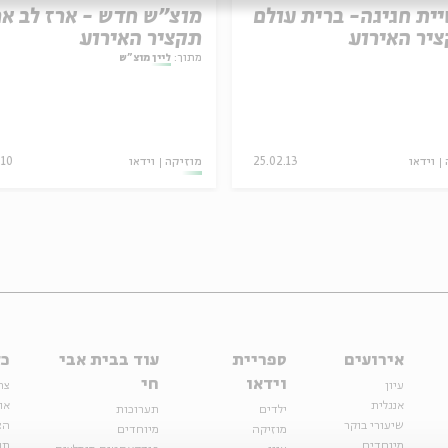
ית חגיגה- ברית עולם
מוצ"ש חדש - ארז לב אר
יר האירוע
תקציר האירוע
מתוך:
ליין מוצ"ש
וידאו
25.02.13
מוזיקה
וידאו
.10
אירועים
ספריית
עוד בבית אבי
כל
וידאו
חי
עיון
צר
אנגלית
או
ילדים
תערוכות
שיעורי בוקר
הצ
מוזיקה
מיוחדים
מיוחדים
תנ