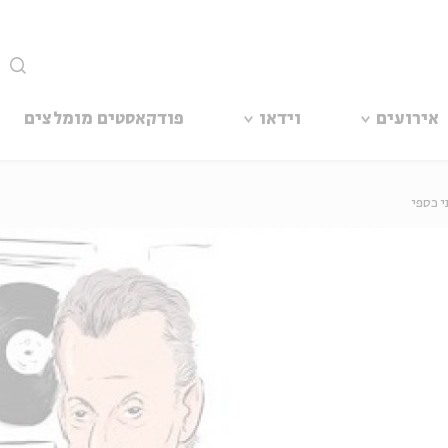
סגור
אירועים
וידאו
פודקאסטים מומלצים
י כספי