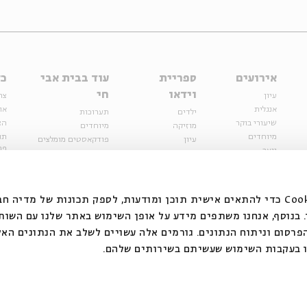
אירועים
ספריית
עוד בבית אבי
כל
וידאו
חי
עיון
צר
אנגלית
או
ילדים
תערוכות
שיעורי בוקר
הצ
מוזיקה
מיוחדים
מיוחדים
תנ
עיון
פודקאסטים מומלצים
פר
נוער
מיוחדים
כתבות
חנ
ספרות ושירה
ספרות ושירה
קצה הקרחון
סדרות
על הדרך
אירועי עבר
מפלגת המחשבות
אנחנו משתמשים בקובצי Cookie כדי להתאים אישית תוכן ומודעות, לספק תכונות של מ
אירועים
בנוסף, אנחנו משתפים מידע על אופן השימוש באתר שלנו עם השות
בירושלים
ילדים
רסום וניתוח הנתונים. גורמים אלה עשויים לשלב את הנתונים האל
מוזיקה
 בעקבות השימוש שעשיתם בשירותים שלהם.
הרצאות בזום
האתר פועל ברשיון אק