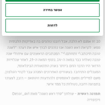
הוזכרו גם אכילת רימון ודגים. בהמשך נכנסו לתמונה עוגות
הדבש. ואולם, מלבד המאכלים המומלצים, ישנם גם מאכלים
אפשר בחירה
שאינם מומלצים בראש השנה על פי המנהג (ולא ההלכה). מדובר
במאכלים חמוצים או חריפים, וגם באגוזים. ואם כבר המלצות,
לדחות
מומלץ גם שלא לישון בראש השנה, כיוון שיש האומרים שכל הישן
בראש השנה, מזלו ישן. ואם כבר לישון, אז רק אחרי חצות היום.
10. זו אמנם לא הלכה, אבל רובנו נוהגים בה באדיקות הלכתית
ממש: לקראת ראש השנה אנו נוהגים לברך איש את רעהו: "לשנה
טובה תיכתב\י ותחתם\י". המכתבים הראשונים עם איחולי שנה
טובה נשלחו כבר במאה ה-14. בסוף המאה ה-19, לאחר שגלויות
הדואר היו הדבר החם ביותר בשוק התקשורת הבינלאומי,
המעגלים התרחבו. בעשורים האחרונים המנהג עבר לקווי הטלפון,
משם למיילים ומשם לאסמסים ולהודעות ווטסאפ – רובן, לצערנו
בתפוצה רחבה, נטולות כל ממד אישי.
תמונה ראשית
- שולחן "סדר ראש השנה" מאת Deror_avi
ויקיפדיה