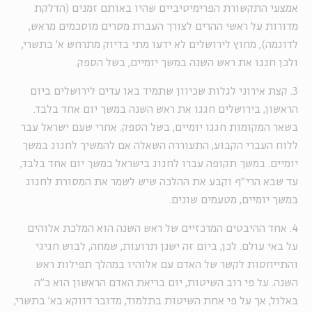
אמצעי התקשורת הפרימיטיביים שהיו באותם זמנים (הדלקת
מדורות על ראשי ההרים לצורך העברת מסרים מוסכמים מראש,
לדוגמה), מחוץ לירושלים לא ידעו מתי בדיוק מתרחש א' בתשרי,
ולכן חגגו את ראש השנה במשך יומיים, בשל הספק.
3. קצת אירוני לגלות שכיוון שתמיד באו עדים לירושלים ביום
הראשון, בירושלים חגגו את ראש השנה במשך יום אחד בלבד.
בשאר המקומות חגגו יומיים, בשל הספק. אחרי שעם ישראל עבר
ללוח העברי הקבוע, התעוררה השאלה אם להמשיך לחגוג במשך
יומיים. במשך תקופה עברו לחגוג בישראל במשך יום אחד בלבד,
עד שבא הרי"ף וקבע את ההלכה שיש לשמר את המסורת לחגוג
במשך יומיים, מטעמים שונים.
4. אחד ההיבטים המרכזיים של ראש השנה הוא המלכת אלוהים
על באי עולם. לכן, ביום זה ישנן תרועות, שמחה, לבוש חגיגי
והתייחסות לקשר של האדם עם אלוהיו במהלך תפילות ראש
השנה. על פי רוב השיטות, יום בריאת האדם הראשון הוא כ"ה
באלול, אך על פי אחת השיטות בתלמוד, מדובר דווקא בא' בתשרי,