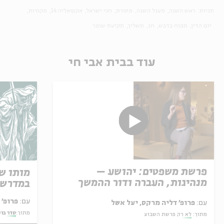
תגיות:
ראש השנה
מעגל השנה
מסורת
חגי ישראל
אקטואליה 14
מקורות
יום הדין
תפוח בדבש
חג
תשליך
תקיעת שופר
עוד בבית אבי חי
פרשת משפטים: יהושע –
מותו ש
מנהיגות, העברה ודור ההמשך
במדרש 
עם:
פרופ' אביגדור שנאן
עם:
פרופ' דליה מרקס, יעל אשל
מתוך:
סדר בו
מתוך:
לא רק פרשת השבוע