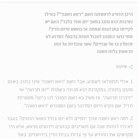
היכן הופיע לראשונה השם "ראש השנה"? באילו
נסיבות הוא נחגג במשך יום אחד בלבד? האם יש
לקיימו בתרועות שמחה או בחשש מיום הדין?
מתי נוצר המנהג לאכול תפוח בדבש? ומדוע לא
מומלץ בו על אגוזים? עשר עובדות על החג
הראשון בלוח השנה
שיתוף
1. אולי תתפלאו לשמוע, אבל השם "ראש השנה" אינו כתוב בשום
מקום בתורה. במקורות הוא מכונה בשמות "יום תרועה" או
"זיכרון תרועה". אז מאין בא השם המוכר לנו כיום? מספרות
חז"ל. שם נקרא היום המדובר בשם המפורש "ראש השנה".
2. למה ראש השנה אורך יומיים ולא יום בודד כשאר החגים? בעבר
לא היו לוחות שנה עם תאריכים קבועים וידועים מראש, אלא היו
מקדשים את החודש על פי עדות בבית הדין בירושלים. בשל