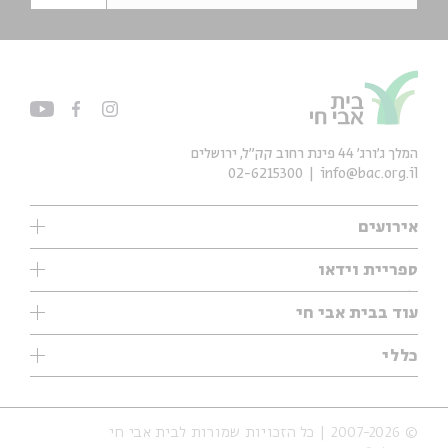
המלך ג'ורג' 44 פינת רחוב קק״ל, ירושלים
02-6215300
info@bac.org.il
אירועים
עיון
ספריית וידאו
אנגלית
ילדים
שיעורי בוקר
עוד בבית אבי חי
מוזיקה
מיוחדים
תערוכות
עיון
כללי
נוער
מיוחדים
מיוחדים
צרו קשר
ספרות ושירה
פודקאסטים מומלצים
ספרות ושירה
אודות
סדרות
כתבות
© 2007-2026 | כל הזכויות שמורות לבית אבי חי
הצהרת נגישות
אירועי עבר
קצה הקרחון