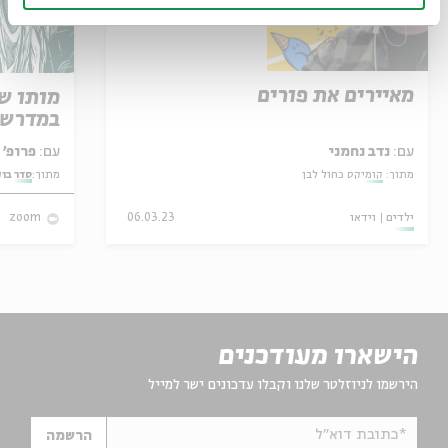
מאיירים את פורים
מותו ש
במדרש 
עם:
נדב נחמני
עם:
פרופ' אביגדור שנאן
מתוך:
קומיקס כחול לבן
מתוך:
סדר בו
ילדים
וידאו
06.03.23
zoom
הישארו מעודכנים
הירשמו לניוזלטר שלנו וקבלו עדכונים ישר למייל
*כתובת דוא"ל
הרשמה