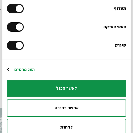
בבית אבי חי לפני כולם?
תעדוף
הרשמו לניוזלטר שלנו
סטטיסטיקה
כל הפרטים על אירוע ראש לחודש סיון: עונת החתונות
שיווק
הצטרפו לדף הפייסבוק של בית אבי חי
*כתובת דוא"ל
הרשמה
הצג פרטים
תגיות:
קומיקס
חתונה
רחלי שלו
עונת החתונות
להתחתן
לאשר הכול
עוד בבית אבי חי
אפשר בחירה
לדחות