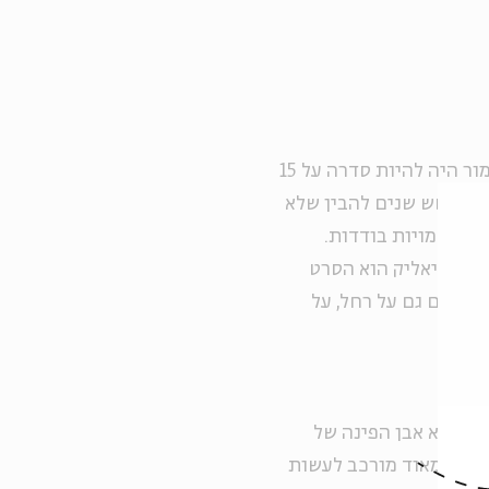
"לפני עשר שנים יזמתי את פרויקט 'העברים', שבמקור אמור היה להיות סדרה על 15
חמש-שש שנים להבין שלא
על דמויות בודדות.
ט על ביאליק הוא הסרט
 סרטים גם על רחל, על
ון, הוא אבן הפינה של
 זה, מאוד מורכב לעשות