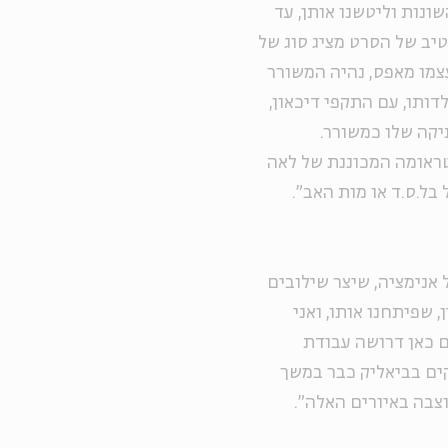
ונות וליטשנו אותן, עד
יב של הסרט מציג סוג של
עצמו מאפס, נהיה המשורר
ם של ילדותו, עם התקפי דיכאון,
יקה שלו כמשורר.
טראומה המכוננת של לאה
בל.ס.ד או מות האב".
 אנימציה, שיצר שילובים
 שפיתחנו אותו, ואני
ם כאן דרושה עבודת
ים בביאליק כבר במשך
צבה באיורים האלה".