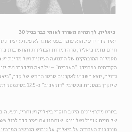
ביאליק. לך תהיה משורר לאומי כבר בגיל 30
יאיר קדר ידע שהוא עומד בפני אתגר לא פשוט: יצירת ס
חיים נחמן ביאליק, מן הדמויות הבולטות והחשובות בי
מסמליה המובהקים של התנועה הציונית ושל מדינת ישר
הקודמים בפרויקט "העברים" – על לאה גולדברג ועל יונה
גדולה, יוצא השבוע לאקרנים סרטו החדש של קדר, "ביאל
שיוקרן במסגרת פסטיבל "דוקאביב" ב-12.5 בסינמטק תל אביב.
בסרט מתראיינים מיטב חוקרי ביאליק ושוחריו, ונעשה ב
של חיים טופול ושל נינט. שוחחנו עם יאיר קדר לרגל צ
מורכבות העבודה על ביאליק, על גיבוש הנרטיב המרכזי 