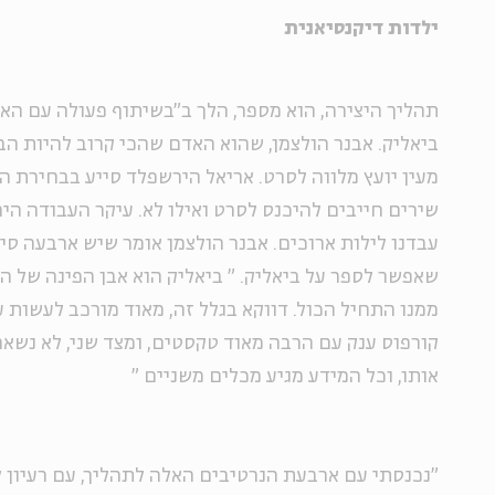
ילדות דיקנסיאנית
תהליך היצירה, הוא מספר, הלך ב"בשיתוף פעולה עם ה
ביאליק. אבנר הולצמן, שהוא האדם שהכי קרוב להיות הב
מעין יועץ מלווה לסרט. אריאל הירשפלד סייע בבחירת ה
שירים חייבים להיכנס לסרט ואילו לא. עיקר העבודה היה
עבדנו לילות ארוכים. אבנר הולצמן אומר שיש ארבעה סיפ
שאפשר לספר על ביאליק.
"
ביאליק הוא אבן הפינה של 
ממנו התחיל הכול. דווקא בגלל זה, מאוד מורכב לעשות ע
קורפוס ענק עם הרבה מאוד טקסטים, ומצד שני, לא נשאר
אותו, וכל המידע מגיע מכלים משניים
"