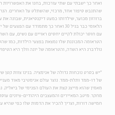
ואחר כך ישבתי עם שתי עורכות, בחנו את האפשרויות הש
שהתגבש סיפור אחד, מרכזי, שהשתלט על האחרים. הנרט
ברווזון מכוער, שילדותו כמעט דיקנסיאנית, שבונה את 
הלאומי כבר בגיל 30 ואחר כך מתמודד עם הפצעי
עם חוסר יכולת לקיים יחסים ראויים עם נשים, עם השת
הטראומה המכוננת שלו נמצאת בפצעי הילדות, כמו שה
גולדברג היא השדה, והטראומה של יונה וולך היא הטיפול 
"יש בסרט נוכחות גדולה של אנימציה. בנינו צוות קטן של
של דו-ממד ותלת-ממד. נוצר עולם אנימטיבי מאוד מעניין,
מאמין שהוא מייצג קצת את העולם הפנימי של ביאליק. ג
מחקר. מיטב המאיירים והמעצבים היהודים-ציונים עוסק
חמישה דורות, וצריך להכיר את הדמות שלו כפי שהיא עו