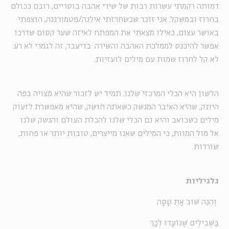
דמותה רקמתי עשרות רבות של שירי אהבה בוסריים, רובם ככולם
בחרוז ובמשקל. אני זוכר שכשחרזתי אילנה/פטמורגנה, הוצפתי
באושר עצום, כאילו מצאתי את המפתח לאיזה שער קסום שדרכו
אפשר להיכנס לממלכת האהבה והשירה. בדיעבד, זה לגמרי לא רע.
לא קל לחרוז שמות עם מילים לועזיות.
הלשון היא הכלי המרכזי שלנו. תמיד יש לזכור שהיא מצויה בפה
היונק, שהיא האיבר המנשק כשאתה חושק, שהיא מאפשרת לזעוק
מילים כשכואב והיא גם הכלי שלנו להכלת העולם והנשק שלנו
אל מול המוות, כי המילים שאנו מייצרים, טובות יותר או פחות,
שורדות.
גלגיליות
וְהִנֵּה שׁוּב אַתְּ טָסָה
בַּשְּׁבִילִים שֶׁנּוֹעֲדוּ לְכָךְ