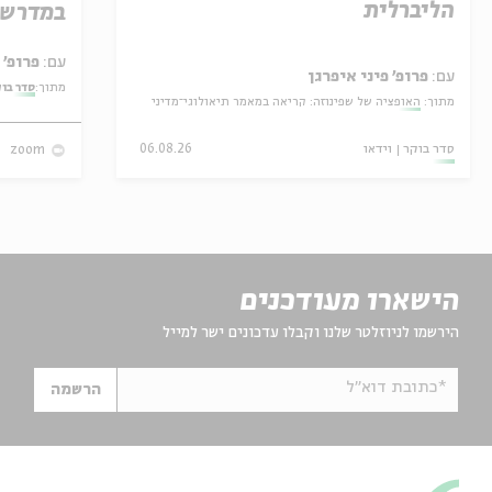
הליברלית
במדרש 
עם:
פרופ' אביגדור שנאן
עם:
פרופ' פיני איפרגן
מתוך:
סדר בו
מתוך:
האופציה של שפינוזה: קריאה במאמר תיאולוגי־מדיני
סדר בוקר
וידאו
06.08.26
zoom
הישארו מעודכנים
הירשמו לניוזלטר שלנו וקבלו עדכונים ישר למייל
*כתובת דוא"ל
הרשמה