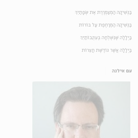
בַּנְּשִׁיקָה הַמְצַמְרֶרֶת אֶת שְׂפָתַיִךְ
בַּנְּשִׁיקָה הַמְרַחֶפֶת עַל בּוֹרוֹת
בַּיְלָלָה שֶׁנִּשְׁלְחָה בְּעִקְּבוֹתַיִךְ
בַּיְלָלָה אֲשֶׁר גּוֹדֶשֶׁת חֲצֵרוֹת
עם אילנה