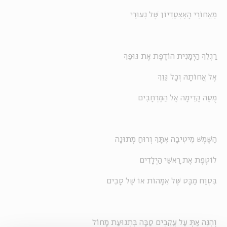
מֵאֲחוֹרֵי הָאִצְטַדְיוֹן שֶׁל נְעוּרַי
רַגְלֵךְ הַיְמָנִית הוֹדֶפֶת אֶת גּוּפֵךְ
אֶל אֲחוֹתָהּ וְכָל גֵּוֵךְ
מֻטֶּה קָדִימָה אֶל הַמֶּרְחָבִים
הַשֶּׁמֶשׁ מֵיטִיבָה אִתָּךְ וְרוּחַ מְתוּנָה
לוֹטֶפֶת אֶת רָאשֵׁי הַיְלָדִים
בִּטְוַח מַבָּט שֶׁל אִמָּהוֹת אוֹ שֶׁל סָבִים
וְהִנֵּה אַתְּ עַל עֲקֵבִים סַבָּה בִּתְנוּעַת מָחוֹל