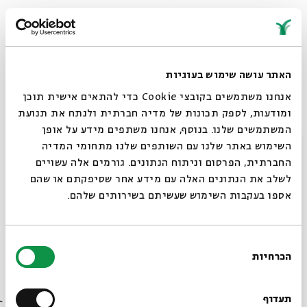
וּמַפְלִיגָה הַרְחֵק עַל נַחֲלֵי בֶּטוֹן
שֶׁמִּתְפַּתְּלִים בֵּין מִדְשָׁאוֹת
האתר עושה שימוש בעוגיות
אנחנו משתמשים בקובצי Cookie כדי להתאים אישית תוכן
אשֶׁר עַל גַּלְגִּלִּיּוֹת
ומודעות, לספק תכונות של מדיה חברתית ולנתח את תנועת
המשתמשים שלנו. בנוסף, אנחנו משתפים מידע על אופן
פּוֹלֵחַ אֶת הַזְּמַן.
סגור
השימוש באתר שלנו עם השותפים שלנו מתחומי המדיה
החברתית, הפרסום וניתוח הנתונים. גורמים אלה עשויים
לשלב את הנתונים האלה עם מידע אחר שסיפקתם או שהם
עם דר
אספו בעקבות השימוש שעשיתם בשירותים שלהם.
מבחינתי, שירה היא גם מקור הקיום, כי אני מתפרנס מהוראה
בחירת
בתיכון, מהרצאות באוניברסיטאות ובמכללות ומסדנאות
הכרחיות
הסכמה
לכתיבה. כל היום אני עוסק בה, אם ככותב, אם כמתרגם, אם
רוצים לדעת מה קורה
כמבקר, אם כמלמד. עם דר, בתי בת השבע, אני משחק במשחקי
בבית אבי חי לפני כולם?
חריזה מתוחכמים כשאני רוחץ אותה בערב. אני אוהב ללוש את
תעדוף