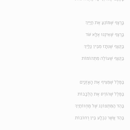
בָּרֶצֶף שֶׁמּוֹנֵעַ אֶת חַיַּיִךְ
בָּרֶצֶף שֶׁאֵינֶנּוּ אֶלָּא שֹׁד
בַּקֶּצֶף שֶׁנִּתָּז מִבֵּין גַּלַּיִךְ
בַּקֶּצֶף שֶׁעוֹלֶה מִתְּהוֹמוֹת
בַּמֶּלֶל שֶׁמֵּצִיף אֶת הָאָזְנַיִם
בַּמֶּלֶל שֶׁהוֹרֵס אֶת הַלְּבָבוֹת
בַּהֵד הַמִּתְפּוֹגֵג שֶׁל מֶחְווֹתַיִךְ
בַּהֵד אֲשֶׁר נִבְלָע בֵּין רְחוֹבוֹת