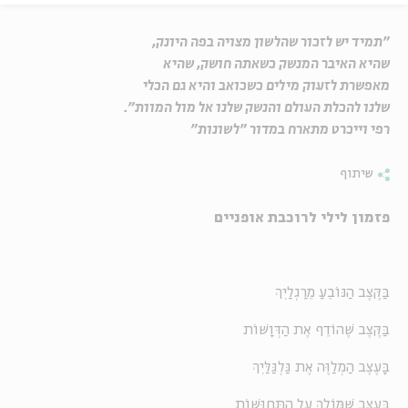
"תמיד יש לזכור שהלשון מצויה בפה היונק,
שהיא האיבר המנשק כשאתה חושק, שהיא
מאפשרת לזעוק מילים כשכואב והיא גם הכלי
שלנו להכלת העולם והנשק שלנו אל מול המוות".
רפי וייכרט מתארח במדור "לשונות"
שיתוף
פזמון לילי לרוכבת אופניים
בַּקֶּצֶב הַנּוֹבֵעַ מֵרַגְלַיִךְ
בַּקֶּצֶב שֶׁהוֹדֵף אֶת הַדְּוָשׁוֹת
בָּעֶצֶב הַמְלַוֶּה אֶת גַּלְגַּלַּיִךְ
בָּעֶצֶב שֶׁמּוֹלֵךְ עַל הַתְּחוּשׁוֹת