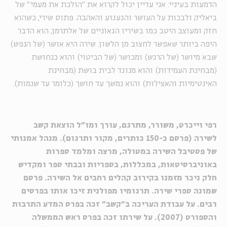
הדמעות בעיניי. אני עדיין יכול לקרוא את "הולכת את מעמי" של
ביאליק ולבכות על העושר והגעגוע והאהבה. פתוס שירי, כשהוא
חזק ומעוצב היטב כמו בשיריו הגאוניים של אלתרמן, הוא הדבר
היפה ביותר שאפשר לחצוב מן הלשון. שירה היא אושר (של הנפש)
שבא מיושר (של הרגש) ומכושר (של הביטוי) והוא כנחושת
(מבחינת העמידות) והוא מנוגד לבית בושת (מבחינת
האינטימיות והאצילות) והוא נמשך עד חושך (כלומר עד שנמות).
רפי וייכרט, משורר, מתרגם, עורך ומו"ל הוצאת קשב
לשירה (פרסם כ-150 כותרים, מקור ותרגום).
מנהל אמנותי
של פסטיבל השירה במטולה, מרצה ומלמד ספרות
באוניברסיטאות, במכללות, בספריות ובבתי ספר ומקדיש
חלק ניכר מזמנו בקירוב קהלים רחבים אל השירה. פרסם
שמונה ספרי שירה. תרגומיו מפולנית זיכו אותו בפרסים
רבים. על עבודת העריכה ב"קשב" זכה בפרס המדע התרבות
והספורט (2007). על שירתו זכה בפרס ראש הממשלה