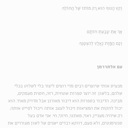
וְקֵץ הַגּוּף הוּא רַק מוֹתוֹ שֶׁל הַחוֹלֵף.
אַךְ אַתְּ טָבַעְתְּ חוֹתָם
וְגַם הַמָּוֶת נֶאֱלַץ לְהִצְטַנֵּף.
עם אלתררמן
מכעיס אותי שיוצרים רבים מדי רוצים ליצור בלי לשלוט בכלי
שלהם, בלשון. זה יוצר ספרות שטחית, רזה, חסרת מעמקים,
מביכה. הדיבור בספרות הוא דיבור מאורגן אבל מדויק מאוד. הוא
יכול לחקות את המציאות ויכול לעצב אותה ויכול לפייט אותה.
רק שיהיה מעניין, ראוי, מאתגר, חיוני, חי. אני אדם בעל
סנטימנטים, ולא פעם, דווקא רבדים ישנים של לשון מעוררים את