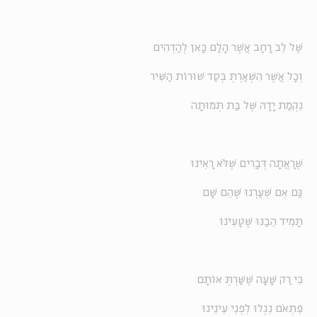
שֶׁל לֵב רָחָב אֲשֶׁר הָלַם כָּאן לְהַדְהִים
וְכָל אֲשֶׁר הִשְׁאַרְתְּ בְּסַד שׁוּרוֹת הַשִּׁיר
נִקְמַת יָדָהּ שֶׁל בַּת תְּמוּתָה
שֶׁרָאֲתָה דְּבָרִים שֶׁלֹּא רָאִינוּ
גַּם אִם שִׁעַרְנוּ שֶׁהֵם שָׁם
תָּמִיד הֵבַנּוּ שֶׁטָּעִינוּ
כִּי רַק שָׁעָה שֶׁשַּׁרְתְּ אוֹתָם
פִּתְאֹם נִגְלוּ לִפְנֵי עֵינֵינוּ