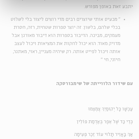
יתבע זאת באופן מפורש.
"
מכעיס אותי שיוצרים רבים מדי רוצים ליצור בלי לשלוט
בכלי שלהם, בלשון. זה יוצר ספרות שטחית, רזה, חסרת
מעמקים, מביכה. הדיבור בספרות הוא דיבור מאורגן אבל
מדויק מאוד. הוא יכול לחקות את המציאות ויכול לעצב
אותה ויכול לפייט אותה. רק שיהיה מעניין, ראוי, מאתגר,
חיוני, חי
"
עם שידור הלווייתה של שימבורסקה
עַכְשָׁו כָּל יְקוּמַיִךְ צֻמְצְמוּ
כְּדֵי כַּד שֶׁל אֵפֶר בְּאַדְמַת פּוֹלִין
אַךְ בָּאֲוִיר תָּלוּי עוֹד זֵכֶר פְּעִימָה