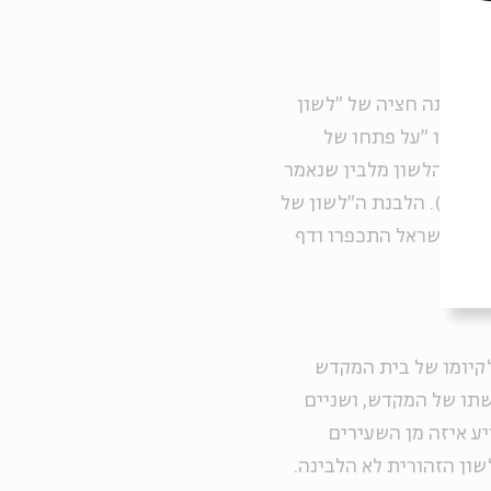
ה היתה חציה של "לשון
 ו) או "על פתחו של
 היה הלשון מלבין שנאמר
אֵיכֶם כַּשָּׁנִים כַּשֶּׁלֶג יַלְבִּינוּ (ישעיה א, 18)" (שם, שם). הלבנת ה"לשון של
טאי ישראל התכפרו ודף
השנים האחרונות לקיומו של בית המקדש
שתו של המקדש, ושניים
יע איזה מן השעירים
שון הזהורית לא הלבינה.