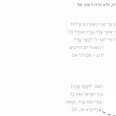
ן, ולא היה לשון של
ְנֵי הַשְּׂעִירִם גֹּרָלוֹת
ר אֲשֶׁר עָלָה עָלָיו הַגּוֹרָל לַה'
ד חַי לִפְנֵי ה' לְכַפֵּר עָלָיו
הַמִּדְבָּרָה" (ויקרא טז, 10-7). לפי המשנה, שני השעירים חייבים
), ועתידם – אם לה' אם
העם: "וְסָמַךְ אַהֲרֹן
ֲוֹנֹת בְּנֵי יִשְׂרָאֵל וְאֶת כָּל
ד אִישׁ עִתִּי הַמִּדְבָּרָה. וְנָשָׂא
הַשָּׂעִיר עָלָיו אֶת כָּל עֲוֹנֹתָם אֶל אֶרֶץ גְּזֵרָה וְשִׁלַּח אֶת הַשָּׂעִיר בַּמִּדְבָּר" (ויקרא טז, 22-