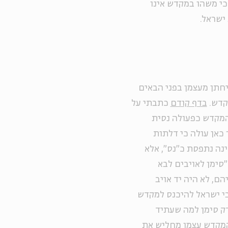
כי משהו במקדש אינו
ישראל.
יחתן מעצמן
בפני הבאים
קדש.
בדף קודם
כתבתי על
המקדש כפעולה נסית
כאן עולה כי דלתות
ינה נתפסת כ"נס", אלא
"סימן לאויבים לבא
הם, לא היה יד אויב
בי ישראל להיכנס למקדש
רק סימן למה שעתיד
המקדש עצמו מחליש את