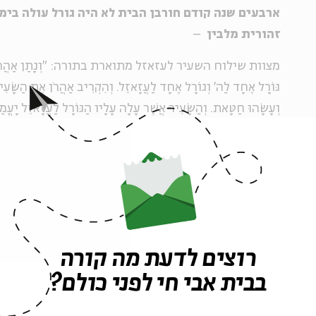
ארבעים שנה קודם חורבן הבית לא היה גורל עולה בימי
זהורית מלבין
–
מצוות שילוח השעיר לעזאזל מתוארת בתורה: "וְנָתַן אַהֲרֹן עַל שׁ
גּוֹרָל אֶחָד לַה' וְגוֹרָל אֶחָד לַעֲזָאזֵל. וְהִקְרִיב אַהֲרֹן אֶת הַשָּׂעִי
וְעָשָׂהוּ חַטָּאת. וְהַשָּׂעִיר אֲשֶׁר עָלָה עָלָיו הַגּוֹרָל לַעֲזָאזֵל יָעֳמַ
לְשַׁלַּח אֹתוֹ לַעֲזָאזֵל 
להיות שווים "במראה, בקומה ובדמים (מחיר)" (יומא ו, א
לעזאזל – נקבע אך ורק על-פי הגרלת הכוהן הגדול.
התורה מסבירה שהשעיר המשתלח למדבר נושא עמו את חטאי 
רוצים לדעת מה קורה
אֶת שְׁתֵּי ידו יָדָיו עַל רֹאשׁ הַשָּׂעִיר הַחַי וְהִתְוַדָּה עָלָיו אֶת כָּל ע
בבית אבי חי לפני כולם?
פִּשְׁעֵיהֶם לְכָל חַטֹּאתָם וְנָתַן אֹתָם עַל רֹאשׁ הַשָּׂעִיר וְשִׁלַּח בְּיַ