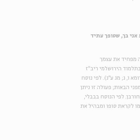
אני בך, שסופך עתיד
תה מפחיד את עצמך
תלמוד הירושלמי ריב"ז
 ו, ג; מג ע"ג). לפי נוסח
י הבאות; פעולה זו ניתן
ורבן. לפי הנוסח בבבלי,
ו לקראת סופו ומבהיל את