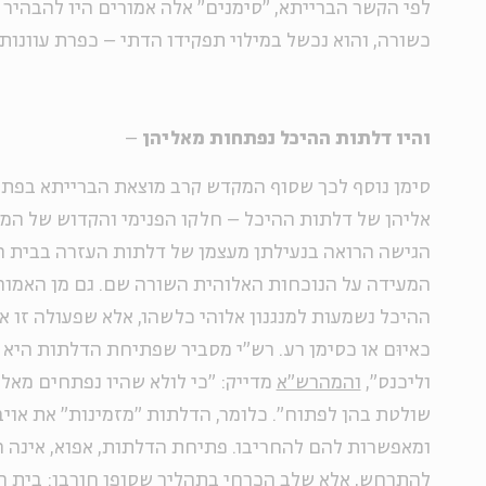
לפי הקשר הברייתא, "סימנים" אלה אמורים היו להבהיר 
כשורה, והוא נכשל במילוי תפקידו הדתי – כפרת עוונות 
והיו דלתות ההיכל נפתחות מאליהן
–
סימן נוסף לכך שסוף המקדש קרב מוצאת הברייתא בפת
אליהן
של דלתות ההיכל – חלקו הפנימי והקדוש של המ
הגישה הרואה בנעילתן מעצמן של דלתות העזרה בבית 
המעידה על הנוכחות האלוהית השורה שם. גם מן האמור 
ההיכל נשמעות למנגנון אלוהי כלשהו, אלא שפעולה זו א
כאיוּם או כסימן רע. רש"י מסביר שפתיחת הדלתות היא 
וליכנס",
והמהרש"א
מדייק: "כי לולא שהיו נפתחים מאלי
שולטת בהן לפתוח". כלומר, הדלתות "מזמינות" את אוי
ומאפשרות להם להחריבו. פתיחת הדלתות, אפוא, אינה 
להתרחש, אלא שלב הכרחי בתהליך שסופו חורבן: בית 