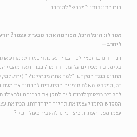
כוח התנגדותו ו"מבקש" להיחרב.
אמר לו: היכל היכל, מפני מה אתה מבעית עצמך? יודע 
ליחרב
–
רבן יוחנן בן זכאי, לפי הברייתא, נוזף במקדש: מדוע א
בסימנים המעידים על עתידך המר? בברייתא המקבילה ב
מתריס כנגד המקדש: "למה אתה מבהילנו?!" (ירושלמי, יומא
זה, המקדש משלח סימנים המיועדים להפחיד את העם מפנ
להסביר כניסיון לגרום לעם לתקן את דרכיהם ולהצילו מח
המקדש מסמן לעצמו את תהליך הידרדרותו, מכין את עצמ
עצמו מפני העתיד. כיצד ניתן להסביר פעולה כזו?