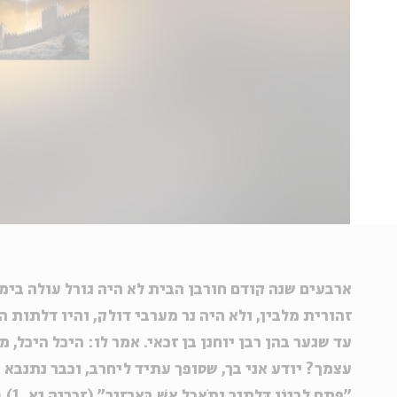
ארבעים שנה קודם חורבן הבית לא היה גורל עולה בימי
זהורית מלבין, ולא היה נר מערבי דולק, והיו דלתות 
עד שגער בהן רבן יוחנן בן זכאי. אמר לו: היכל היכל,
עצמך? יודע אני בך, שסופך עתיד ליחרב, וכבר נתנבא ע
"פְּתַח לְבָנוֹן דְּלָתֶיךָ וְתֹאכַל אֵשׁ בַּאֲרָזֶיךָ" (זכריה יא, 1)
(