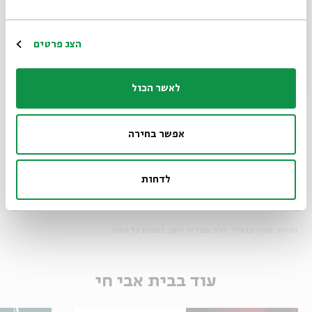
עלתה בלבי מחשבה שהקינה לכבוד קבלתו לארץ החיים נכתבה
כבר לפני מאות שנים. רבי יוסף קארו מר"ן, אהובו הגדול, ישיר
הרשמה
הצג פרטים
אותה לכבודו. "שר הממונה שער גינת אגוז פתחנא. לקראת ידידי
מהרה חבר וגם תנא, שונה הלכות ומשנה". כך ביקש רבי שלום
שבזי מן השר הממונה על שערי גן עדן שיזדרז לקבל את
לאשר הכול
החברותא שלו.
אפשר בחירה
הֶיֵה מליץ יושר עלינו בשעות קשות אלה. השחיתות, גסות הרוח,
לדחות
עורלת הלב, החמדנות מצד אחד והאיומים הקשים מצד שני –
ואנחנו לא נדע מה נעשה.
תגיות:
מאיר בוזגלו
הרב עובדיה יוסף
כתבות על המרן
עוד בבית אבי חי