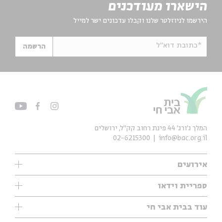
הישארו מעודכנים
הירשמו לניוזלטר שלנו וקבלו עדכונים ישר למייל
*כתובת דוא"ל
הרשמה
המלך ג'ורג' 44 פינת רחוב קק״ל, ירושלים
02-6215300
info@bac.org.il
אירועים
עיון
ספריית וידאו
אנגלית
ילדים
שיעורי בוקר
עוד בבית אבי חי
מוזיקה
מיוחדים
תערוכות