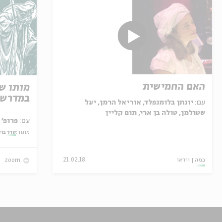
האם החמישית
מותו ש
במדרש 
עם:
יונתן בלומנפלד, אוריאל הרמן, יעל
שטולמן, טולה בן ארי, תום קליין
עם:
פרופ' אביגדור שנאן
מתוך:
סדר בו
במה
וידאו
21.02.18
zoom