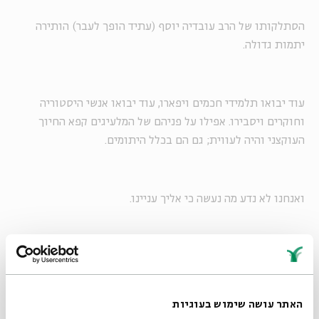
הסתלקותו של הרב עובדיה יוסף (עתיד הופך לעבר) הותירה
יתמות גדולה.
עוד יבואו תלמידי חכמים ויפארו, עוד יבואו אנשי היסטוריה
וחוקרים ויסבירו. אפילו על פניהם של המלעיגים קפא החיוך
העוקצני והיה לעווית; גם הם בכלל היתומים.
ואנחנו לא נדע מה נעשה כי אליך עניינו.
התקופה של הרב היא עת קיבוץ גלויות שאחז ביהודי ארצות
האסלאם, והוא היחיד שמצא את התדר של המפגש ליהודים
מארצות ערב, עם הקמת המדינה. ותדר זה הוא בתורה.
האתר עושה שימוש בעוגיות