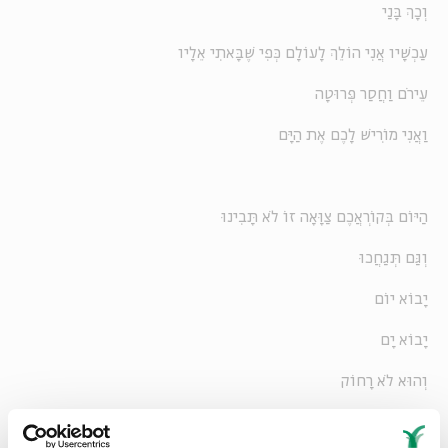
וְכָךְ בָּנַי
עַכְשָׁיו אֲנִי הוֹלֵךְ לָעוֹלָם כְּפִי שֶׁבָּאתִי אֵלָיו
עֵירֹם וַחֲסַר פְּרוּטָה
וַאֲנִי מוֹרִישׁ לָכֶם אֶת הַיָּם
הַיּוֹם בְּקוֹרְאֲכֶם צַוָּאָה זוֹ לֹא תָּבִינוּ
וְגַּם תְּגַחֲכוּ
יָבוֹא יוֹם
יָבוֹא יָם
וְהוּא לֹא רָחוֹק
וְתוֹדוּ לִי