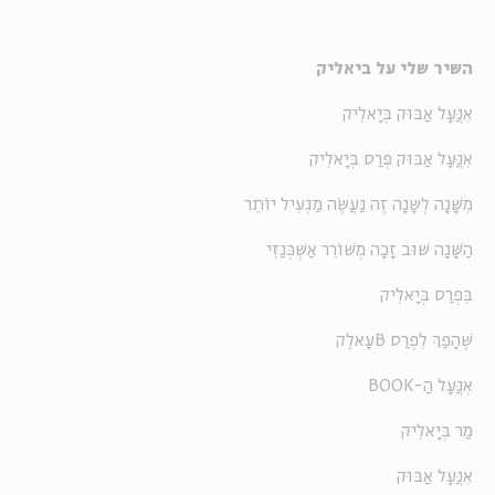
השיר שלי על ביאליק
אִנֲּעָל אַבּוּק בְּיָאלִיק
אִנֲּעָל אַבּוּק פְּרַס בְּיָאלִיק
מִשָּׁנָה לְשָנָה זֶה נַעֲשֶׂה מַגְעִיל יוֹתֵר
הַשָּׁנָה שׁוּב זָכָה מְשׁוֹרֵר אַשְׁכְּנַזִּי
בִּפְרַס בְּיָאלִיק
שֶׁהָפַךְ לִפְרַס Bעָאלֶק
אִנֲּעָל הַ-BOOK
מַר בְּיָאלִיק
אִנֲּעָל אַבּוּק