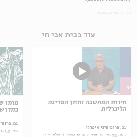
תגיות:
מואיז בן הראש
עוד בבית אבי חי
חירות המחשבה וחזון המדינה
מותו ש
הליברלית
במדרש 
עם:
פרופ' אביגדור שנאן
עם:
פרופ' פיני איפרגן
מתוך:
סדר בו
מתוך:
האופציה של שפינוזה: קריאה במאמר תיאולוגי־מדיני