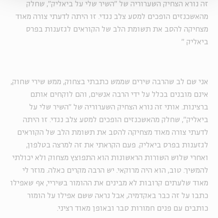
זה נורא הצחיק השערוריה של "השיר שלי על ביאליק", שחלק
מהאשכנזים הופכים למסע צלב נגדי. זו היתה לדעתי צורה מאוד
מצחיקה להסב את תשומת הלב של הקוראים לגזענות בפרס
ביאליק
"
אני שם לב שהרבה שירים שממש כתבתי בצחוק, ממש שירי שחוק,
אינם מובנים בכלל על ידי הרבה אנשים, והם לוקחים אותם
ברצינות. אותי זה נורא הצחיק השערוריה של "השיר שלי על
ביאליק", שחלק מהאשכנזים הופכים למסע צלב נגדי. זו היתה
לדעתי צורה מאוד מצחיקה להסב את תשומת הלב של הקוראים
לגזענות בפרס ביאליק. פעם הקראתי את זה למרצה בטלפון,
ואחרי שלוש השורות הראשונות הוא התפוצץ מצחוק ולא יכולתי
להמשיך. טוב, הוא היה מרוקאי. יש הרבה מקרים כאלה. מוזר לי
מאוד שלעתים קרובות לא מבינים את ההומור בשיריי, אף שאפילו
כתבו על זה כבר באקדמיה, אבל נראה ששם אפילו על הומור
כותבים עם פנים חמורות סבר ובאופן מאוד רציני.