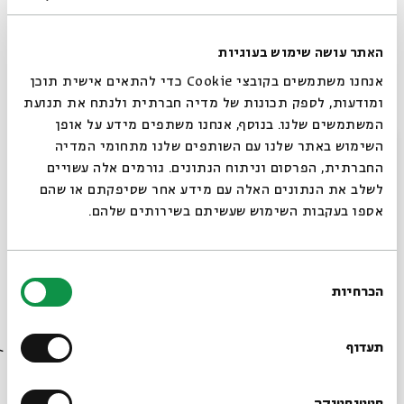
בָּנַי
האתר עושה שימוש בעוגיות
אנחנו משתמשים בקובצי Cookie כדי להתאים אישית תוכן
שִׁמְרוּ עַל הַיָּם שֶׁלִּי.
ומודעות, לספק תכונות של מדיה חברתית ולנתח את תנועת
המשתמשים שלנו. בנוסף, אנחנו משתפים מידע על אופן
סגור
השימוש באתר שלנו עם השותפים שלנו מתחומי המדיה
אין כניסה, בוא לבקר!
החברתית, הפרסום וניתוח הנתונים. גורמים אלה עשויים
לשלב את הנתונים האלה עם מידע אחר שסיפקתם או שהם
השפה העברית המדוברת היום, ויותר מזו, השפה של התקשורת,
אספו בעקבות השימוש שעשיתם בשירותים שלהם.
של האקדמיה, היא שפה מאוד גזענית. מדובר בשפה שבה אין לי
מקום; זה בניין עם הרבה קומות שעומד לו מולי, מכוער מאוד
בעיניי, עשוי בטון, ואומר לי: "אין כניסה". מצד שני, הוא גם אומר
בחירת
הכרחיות
לי לפעמים, "בוא, בוא לבקר". אבל זה קצת דומה לחבורת הנערים
הסכמה
רוצים לדעת מה קורה
שמזמינים את הליצן של הכיתה כדי לצחוק עליו עוד יותר.
בבית אבי חי לפני כולם?
תעדוף
כפי שאומר חוקר האקדמיה הגאון אהרון יצחקי, ההתייחסות
סטטיסטיקה