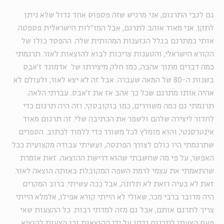
גם לגבי התרגום, אני מרגיש שזה פספוס אחד גדול שלא ניתן
לתקן. אני מאוד אוהב לתרגם, אבל המו"לות הישראלית פספסה
אותי כמתרגם בגלל הגזענות המהותית שלה. ההפסד כולו של
הקורא הישראלי, והטענות צריכות לבוא להוצאות לאור. תרגמתי
כמה דברים מתוך אהבה, כמו חלק מיצירתו של אדמונד ז'אבס
בשנות ה-80 של המאה שעברה. אבל זה לא יצא לאור, ולעולם לא
אהיה אותו מתרגם שכל כך אהב אז את ז'אבס. עברתי הלאה.
תרגמתי גם כמה משוררים, כמו בוקובסקי, וזה היה תרגום כדי
לחדור ליצירה שלהם ולשפר את הכתיבה שלי. זה תרגום מאוד
אינטרסנטי, והוא מומלץ לכל משורר כדי ללמוד לכתוב. הספרים
שתרגמתי היו כולם לצורך הפרנסה, ועשיתי עבודה מקצועית ככל
האפשר, על פי מה שחשבתי שהוא דרישת ההוצאה. זאת אומרת
שהתאמתי את עצמי לרמת השפה המקובלת באותה הוצאה לאור.
זאת לא בעיה וזאת לא תלונה, אבל ככה עשיתי. ברוב המקרים
היה מדובר ברבי מכר, שאולי לא הייתי קורא אפילו, אלמלא הייתי
צריך לתרגם אותם, אבל גם מזה למדתי רבות. כל ההצעות שאי
פעם הצעתי לתרגום נדחו על ידי ההוצאות וכן הצעות להוציא