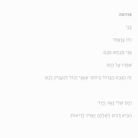
צוואה
בָּנַי
וְזוֹ צַוָּאָתִי
אֲנִי מְבַקֵּשׁ מִכֶּם
שִׁמְרוּ עַל הַיָּם
זֶה הַנֶּכֶס הַגָּדוֹל בְּיוֹתֵר שֶׁאֲנִי יָכוֹל לְהַעֲנִיק לָכֶם
הַיָּם שֶׁלִּי גָּאָה וְיָרַד
הֵבִיא דָּגִים לַשֻּׁלְחָן וְאֲוִיר לָרֵיאוֹת