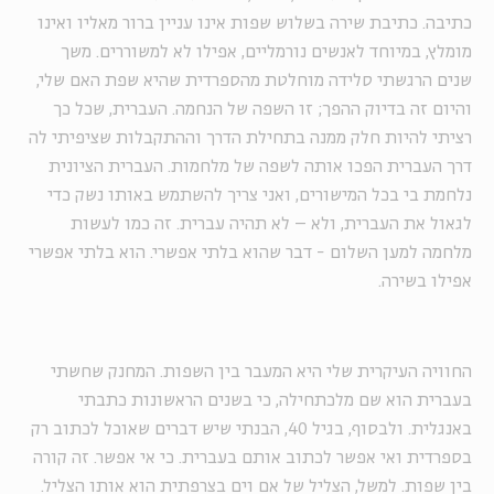
כתיבה. כתיבת שירה בשלוש שפות אינו עניין ברור מאליו ואינו
מומלץ, במיוחד לאנשים נורמליים, אפילו לא למשוררים. משך
שנים הרגשתי סלידה מוחלטת מהספרדית שהיא שפת האם שלי,
והיום זה בדיוק ההפך; זו השפה של הנחמה. העברית, שכל כך
רציתי להיות חלק ממנה בתחילת הדרך וההתקבלות שציפיתי לה
דרך העברית הפכו אותה לשפה של מלחמות. העברית הציונית
נלחמת בי בכל המישורים, ואני צריך להשתמש באותו נשק כדי
לגאול את העברית, ולא – לא תהיה עברית. זה כמו לעשות
מלחמה למען השלום - דבר שהוא בלתי אפשרי. הוא בלתי אפשרי
אפילו בשירה.
החוויה העיקרית שלי היא המעבר בין השפות. המחנק שחשתי
בעברית הוא שם מלכתחילה, כי בשנים הראשונות כתבתי
באנגלית. ולבסוף, בגיל 40, הבנתי שיש דברים שאוכל לכתוב רק
בספרדית ואי אפשר לכתוב אותם בעברית. כי אי אפשר. זה קורה
בין שפות. למשל, הצליל של אם וים בצרפתית הוא אותו הצליל.