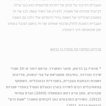
העברית הדיבור על קיום של יהדות מרוקאית הוא כבר עילה
לביטול מוחלט של משורר, ולא רק של השיר עצמו. לכן אני חי
במאבק הפוליטי של השפה בחיי היומיום שלי ולכן גם השפה
העברית הופכת לחלק מהגוף שאיתו אני חי, נושם וסובל באותו
זמן מהנשימה דרך ריאותיו.
פרויקט המימון של מואיז בן הראש
* מואיז בן הראש, סופר ומשורר. פרסם יותר מ-20 ספרי
שירה ופרוזה. כתיבתו מתפרשת על פני יבשות, מדינות
ושפות ונכתבת בעברית, בספרדית ובאנגלית.
השתתף
בפסטיבלים רבים לשירה בארץ ובעולם ופעיל באתרי ספרות
מקוונים. חתן פרס ראש הממשלה (2009) ופרס עמיחי
(2012). השירים המובאים כאן לקוחים מספרו "שפת הים"
(הוצאת פרדס, 2011).