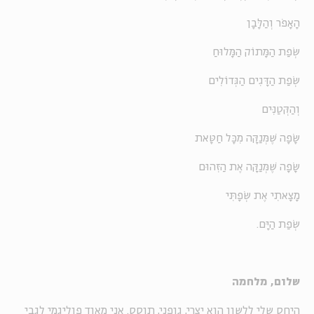
הָאָפֹר וְהַלָּבָן
שְׂפַת הַמָּתוֹק הַמָּלוּחַ
שְׂפַת הַדָּגִים הַגְּדוֹלִים
וְהַקְּטַנִּים
שָׂפָה שֶׁמְּנַקָּה מִכָּל חַטָּאת
שָׂפָה שֶׁמְּנַקָּה אֶת הַזִּהוּם
מָצָאתִי אֶת שְׂפָתִּי
שְׂפַת הַיָּם.
שלום, מלחמה
היחס שלי ללשון הוא יצרי, גופני, תוסס. אני מאוד פוליגמי לגבי