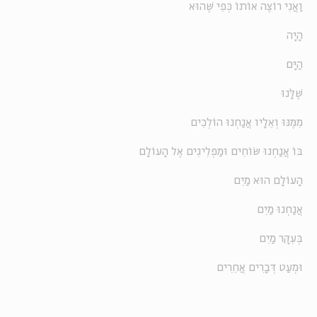
וַאֲנִי רוֹצֶה אוֹתוֹ כְּפִי שֶׁהוּא
הָיָה
הַיָּם
שֶׁלָּנוּ
מִמֶּנּוּ וְאֵלָיו אֲנַחְנוּ הוֹלְכִים
בּוֹ אֲנַחְנוּ שׂוֹחִים וּמַפְלִיגִים אֶל הָעוֹלָם
הָעוֹלָם הוּא מַיִם
אֲנַחְנוּ מַיִם
בְּעִקָּר מַיִם
וּמְעַט דְּבָרִים אֲחֵרִים