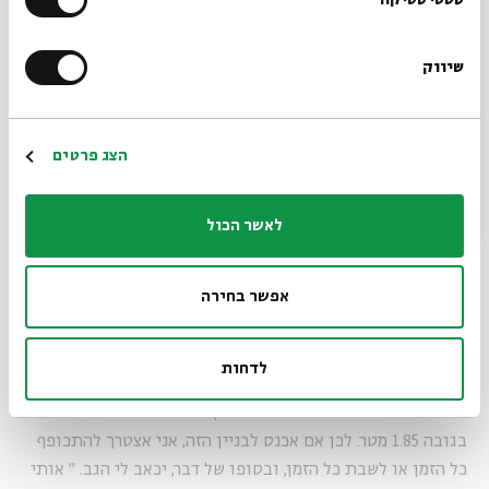
הרשמו לניוזלטר שלנו
למילים מרוקאי או תימני או מזרחי היא התייחסות למישהו מפגר,
חסר תרבות, אדם שאינו יכול לתרום דבר לחברה, גורם שלילי. כך
שיווק
שלא ברור לי למה אנשים חושבים שאני רוצה להיכנס לבניין הזה
*כתובת דוא"ל
של השפה העברית המודרנית וחושבים שאני מתלונן כי לא קיבלו
אותי. אני מתלונן כי רוצים לקבל אותי בתנאים לא תנאים ולא
הרשמה
אכפת לי בכלל שלא יקבלו אותי.
הצג פרטים
לאשר הכול
המודעות לזה תרמה רבות ליכולת שלי למחות בלי שום ציפייה
להתקבלות למשהו שאיני רוצה להתקבל אליו. אני לא רוצה את
אפשר בחירה
הבניין בכלל, ואכן, כמה ממבקריי שמו לב שהשפה השירית
מערערת את יסודות הבניין. כדי שבכלל ארצה להיות חלק
מהבניין, הוא צריך לשנות את כל המרחב שלו, וגם את את החזית.
לדחות
זה כאילו שמזמינים אותי להיכנס ולחיות בתוך בית שבנוי
לאנשים שגובהם הוא 1.50 מטר והתקרה היא 1.80 מטר ואני
בגובה 1.85 מטר. לכן אם אכנס לבניין הזה, אני אצטרך להתכופף
כל הזמן או לשבת כל הזמן, ובסופו של דבר, יכאב לי הגב.
"
אותי