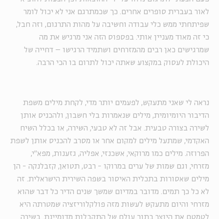
לאור בעברית סופרים אחרים. כך שכמתרגם אני לא יכול לומר
שפיתחתי ממש כלי עבודה וחשיבה על מהות התרגום, וזה חבל,
כי זה מאוד מעניין אותי. בפספוס הזה אני מרגיש את מה
שמרגישים כאן רבים מהמזרחים ושתמיד הרגישו – דחייה של
היכולת לעסוק במקצוע שאתה יכול לתרום בו הכי הרבה.
נראה לי שאני מתעקש, לפעמים יותר מדי, לקחת מילים משפת
הדיבור היומיומית, מילים שנאמרות בלי חשבון, ולהכניס אותן
לשירה בצורה טבעית. אבל זה לא טבעי, השירה, או בכלל השיח
האקדמי, שמתעל מילים למקום אחר או מסרב להכניס אותן לשפת
הפרוזה. מילים כמו מרוקאי, אשכנזי, אפליה, גזענות, מפא"י,
מזרחי, וגם שמות של ערים במרוקו - רבט, תטואן, קזבלנקה - הן
מילים שאסורות בתכלית האיסור בשפה השירית הישראלית. זה
לא כל כך תמים. מדובר במדיום שמשך שנים הדיר כל דבר שהוא
מזרחי והיום מתעקש לעשות מזה פולקלוריזציה שמטרתה היא
לטמטם את היוצר בתוך עולם של התקבלות מדומיינת. בשירה