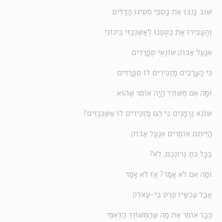
שׁוּב גָּנְבוּ אֶת כַּסְפֵּי מִסֵּינוּ הַדַּלִּים
וְהֶעֱבִירוּ אֶת כַּסְפֵּנוּ לְאַשְׁכְּנַזִּי בֵּינוֹנִי
אִנֲּעָל אַבּוּק שׂוֹנְאֵי סְפָרַדִּים
כִּי הַָעֲרָבִים מַזְכִּירִים לוֹ סְפָרַדִּים
וּמָה אִם מְשׁוֹרֵר הָיָה אוֹמֵר שֶׁהוּא
שׂוֹנֵא גֶּרְמָנִים כִּי הֵם מַזְכִּירִים לוֹ אַשְׁכְּנַזִּים?
הֲיִיתֶם אוֹמְרִים אִנֲּעָל אַבּוּק
בְּכָל כֹּחַ גְּרוֹנְכֶם, לֹא?
וּמָה אִם לֹא אָמַר? אָז לֹא אָמַר
אֲבָל עַכְשָׁיו פְּרַס בִּי-עָאלֶק
כְּבָר אוֹמֵר אֶת מַה שֶּׁהַמְּשׁוֹרֵר הַלְּאֻמִּי