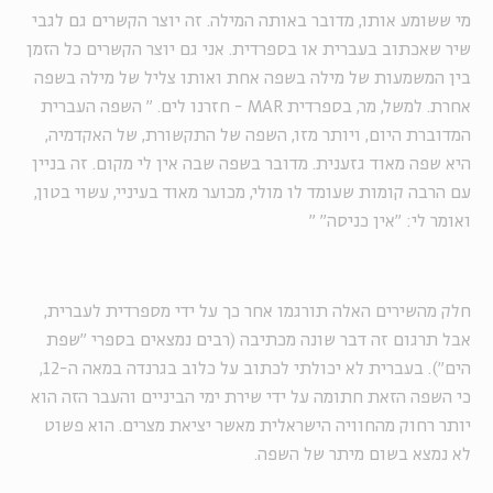
מי ששומע אותו, מדובר באותה המילה. זה יוצר הקשרים גם לגבי
שיר שאכתוב בעברית או בספרדית. אני גם יוצר הקשרים כל הזמן
בין המשמעות של מילה בשפה אחת ואותו צליל של מילה בשפה
אחרת. למשל, מר, בספרדית MAR - חזרנו לים.
"
השפה העברית
המדוברת היום, ויותר מזו, השפה של התקשורת, של האקדמיה,
היא שפה מאוד גזענית. מדובר בשפה שבה אין לי מקום. זה בניין
עם הרבה קומות שעומד לו מולי, מכוער מאוד בעיניי, עשוי בטון,
ואומר לי: "אין כניסה"
"
חלק מהשירים האלה תורגמו אחר כך על ידי מספרדית לעברית,
אבל תרגום זה דבר שונה מכתיבה (רבים נמצאים בספרי "שפת
הים"). בעברית לא יכולתי לכתוב על כלוב בגרנדה במאה ה-12,
כי השפה הזאת חתומה על ידי שירת ימי הביניים והעבר הזה הוא
יותר רחוק מהחוויה הישראלית מאשר יציאת מצרים. הוא פשוט
לא נמצא בשום מיתר של השפה.