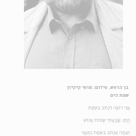
בן הראש. צילום: מוטי קיקיון
שפת הים
אֲנִי רוֹצֶה לִכְתֹּב בִּשְׂפַת
הַיָּם. שָׂבַעְתִּי שְׂפוֹת אֱנוֹשׁ
וְעַתָּה אֶכְתֹּב בִּשְׂפַת הַקֶּצֶף