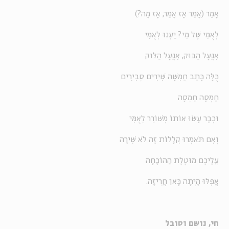
אָמַר (אָמַר אָז אָמַר, אָז מָה?)
לְאֻמִּי שֶׁל מִי? יַעְנוּ לְאֻמִּי
אִנֲּעָל הַבּוּק, אִנֲּעָל הַלּוּק
כֻּלָּה כָּתַב חֲמִשָּׁה שִׁירִים סְבִירִים
חַמְסָה חַמְסָה
וּכְבָר עָשׂוּ אוֹתוֹ מְשׁוֹרֵר לְאֻמִּי
וְאִם תֹּאמְרוּ קְלָלוֹת זֶה לֹא שִׁירָה
עֲלֵיכֶם מוּטֶלֶת הַהוֹכָחָה
אֲפִלּוּ הָיְתָה כָּאן חֲרִיזָה.
חי, נושם וסובל