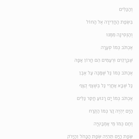
וְהַגַּלִּים
בִּשְׂפַת הַחֲדִירָה אֶל הַחוֹל
וְהַנְּסִיגָה מִמֶּנּוּ
אֶכְתֹּב כְּמוֹ סְעָרָה
שֶׁבְּרָקִים וּרְעַמִים הֵם חֲרוֹן אַפָּהּ
אֶכְתֹּב כְּמוֹ גַּל שֶׁמַּכֶּה עַל אֶבֶן
גַּל שֶׁבָּא אַחֲרֵי גַּל בְּשֶׁצֶף קֶצֶף
אֶכְתֹּב כְּמוֹ יָם רָגוּעַ חֲסַר גַּלִּים
הַיָּם יִהְיֶה קַר כְּמוֹ הַקֶּרַח
וְחַם כְּמוֹ מֵי אַמְבַּטְיָה
שְׂפַת הַיָּם תִּהְיֶה שְׂפַת הַכָּחֹל וְהַיָּרֹק