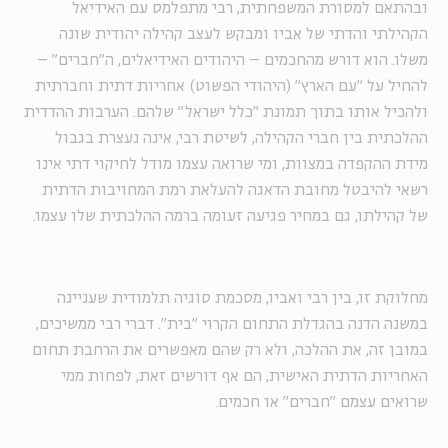
ובהתאם למסורת המשפחתית, רבי מתפלמס עם האידיאל
הקהילתי והדתי של אביו ומבקש לעצב קהילה יהודית שונה
משלו. הוא דורש מהחכמים – היהודים האידיאלים, ה"חברים" –
להחיל על "עם הארץ" (היהודי הפשוט) אחריות דתית וחברתית
ולהכיל אותו בתוך תמונת "כלל ישראל" שלהם. הערבות ההדדית
ההלכתית בין חברי הקהילה, לשיטת רבי, אינה נעצרת בגבול
מידת ההקפדה במצוות, ומי שרואה עצמו מודל לחיקוי דתי אינו
רשאי להיבטל מחובת הדאגה להעלאת רמת המחויבות הדתית
של קהילתו, גם במחיר פגיעה זעומה ברמה ההלכתית שלו עצמו.
מחלוקת זו, בין רבי ואביו, מסכמת סוגיה תלמודית שעניינה
במשנה הדנה בהגדלת התחום הקרוי "בית". דברי רבי ממשיכים,
במובן זה, את ההלכה, ולא רק שהם מאפשרים את הרחבת תחום
האחריות הדתית האישית, הם אף דורשים זאת, לפחות ממי
שרואים עצמם "חברים" או חכמים.