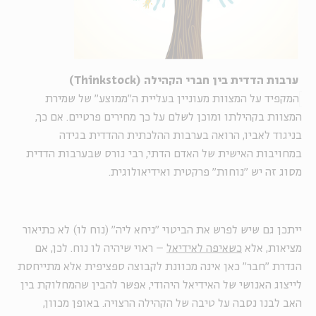
ערבות הדדית בין חברי הקהילה (Thinkstock)
המקפיד על המצוות מעוניין בעליית ה"ממוצע" של שמירת
המצוות בקהילתו ומוכן לשלם על כך מחירים פרטיים. אם כך,
בניגוד לאביו, הרואה בערבות ההלכתית ההדדית בגידה
במחויבות האישית של האדם הדתי, רבי גורס שבערבות הדדית
מסוג זה יש "נוחות" פרקטית ואידיאולוגית.
ייתכן גם שיש לפרש את הביטוי "ניחא ליה" (נוח לו) לא כתיאור
מציאות, אלא
כשאיפה לאידיאל
– ראוי שיהיה לו נוח. לכן, אם
הגדרת "חבר" כאן אינה מכוונת לקבוצה ספציפית אלא מתייחסת
לייצוג האנושי של האידיאל היהודי, אפשר להבין שהמחלוקת בין
האב לבנו נסבה על טיבה של הקהילה הרצויה. באופן מכוון,