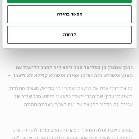
רבי טען שמוטב מראית עין של עבירה קלה ל"חברים" מאשר
החטאה ממשית של "עמי הארץ". התלמוד טוען שלדעת רבי, "חבר"
אפשר בחירה
יעדיף לעבור עבירות קלות, על מנת למנוע מ"עם הארץ" לעבור
עבירות חמורות. הפער בין שתי האמירות ברור: בראשונה "מנדב"
רבי את ה"חברים" להיחשד בעבירה, ואילו בשנייה הוא "מנדב"
לדחות
אותם לעבור עבירה ממש.
ורבן שמעון בן גמליאל סבר ניחא ליה לחבר דליעבד עם
הארץ איסורא רבה ואיהו אפילו איסורא קלילא לא ליעבד
–
גם את דברי אביו של רבי, רבן שמעון בן גמליאל, מעצים התלמוד,
ולשיטתו עדיף שה"חבר" יישמר במעשיו ויימנע מכל שביב של
עבירה, גם במחיר החטאה של "עם הארץ" בעבירה חמורה.
במסכת שבת עולה השאלה העקרונית האם מותר להנחות אדם
לחטוא כדי להציל אדם אחר מחטא, ובניסוחו של רב ששת: "וכי