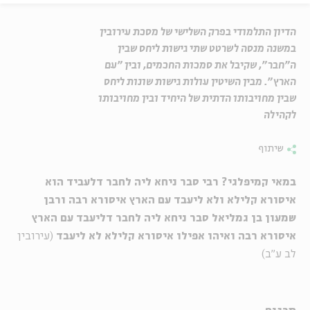
הדיון התלמודי בפרק השלישי של מסכת עירובין
במשנה מנסה לשרטט שתי גישות ליחס שבין
ה"חבר", שקיבל את סמכות החכמים, ובין "עם
הארץ". מבין השיטין עולות גישות שונות ליחס
שבין מחויבותו הדתית של היחיד ובין מחויבותו
לקהילה
שיתוף
במאי קמיפלגי? רבי סבר ניחא ליה לחבר דלעביד הוא
איסורא קלילא ולא ליעבד עם הארץ איסורא רבה ורבן
שמעון בן גמליאל סבר ניחא ליה לחבר דליעבד עם הארץ
איסורא רבה ואיהו אפילו איסורא קלילא לא ליעבד
(עירובין
לב ע"ב)