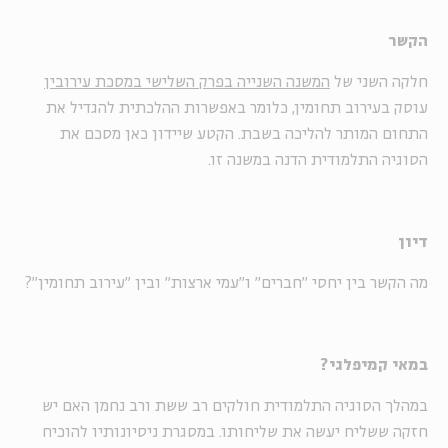
הקשר
חלקה השני של
המשנה השנייה בפרק השלישי במסכת עירובין
עוסק בעירוב תחומין, כלומר באפשרות ההלכתית להגדיל את
התחום המותר להליכה בשבת. הקטע שיידון כאן מסכם את
הסוגיה התלמודית הדנה במשנה זו.
דיון
מה הקשר בין יחסי "חברים" ו"עמי ארצות" ובין "עירוב תחומין"?
במאי קמיפלגי?
במהלך הסוגיה התלמודית חולקים רב ששת ורב נחמן האם יש
חזקה ששליח יעשה את שליחותו. במסגרת ניסיונותיו להוכיח