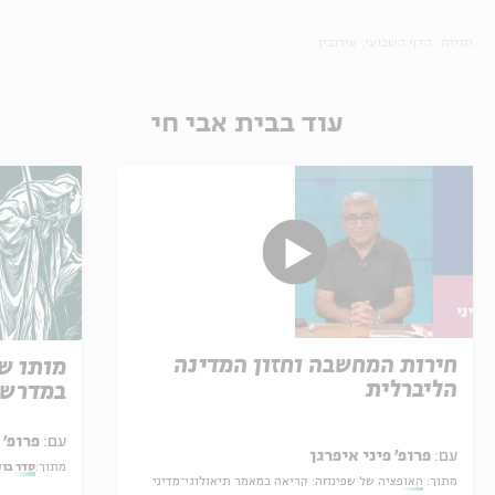
תגיות:
הדף השבועי
עירובין
עוד בבית אבי חי
חירות המחשבה וחזון המדינה
מותו ש
הליברלית
במדרש 
עם:
פרופ' אביגדור שנאן
עם:
פרופ' פיני איפרגן
מתוך:
סדר בו
מתוך:
האופציה של שפינוזה: קריאה במאמר תיאולוגי־מדיני