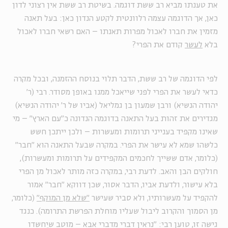
את טענתו מביא רב ששת דוגמה. בשיטת רב ששת אין רצוני לדון
כאן, אך הדוגמה עצמה רלוונטית לקטע הנדון כאן: בעל תאנה
מזמין את חברו לאכול מפרות תאנתו – האם רשאי חברו לאכול
בלא
לעשר
קודם את הפרי?
לפי הדוגמה של רב ששת, הדבר תלוי בנוסח ההזמנה, ובכל מקרה
כדאי לעשר את הפרי לפני שייאכל ממנו באופן מסודר. רבי (ר'
יהודה הנשיא) ורבן שמעון בן גמליאל (אביו של ר' יהודה הנשיא)
מגדירים את זהות בעל התאנה בדוגמה הנדונה כ"עם הארץ" – מי
שאינו מקפיד בענייני תרומות ומעשרות – ולכן ייתכן חשש
כלשהו שמא לא עישר את הפרי. במקרה שבעל התאנה הוא "חבר"
(כלומר, אדם ששייך לחכמים המקפידים על תרומות ומעשרות),
חולקים הבן והאב. לדעת רבי, במקרה כזה מותר לאכול מן הפרי
בלא עישור, ולדעת אביו, הדבר אסור, שכן דווקא "חבר" אמור
להקפיד על מעשרותיו, ולא סביר שעישר
"שלא מן המוקף"
(כלומר,
מן הסמוך והקרוב ליבול שעליו מוחלת הפרשת התרומה). כנגד
גישה זו, טוען רבי: "נראין דברי מדברי אבא – מוטב שיֵחשדו