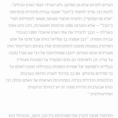
חברים לתרום שלא מן המוקף, ולא יאכילו לעמי הארץ טבלים".
לדעת רבי, עדיף לחשוד ב"חבר" שעבר עבירה מינורית (כתרומה
"שלא מן המוקף"), ולהניח שהפרי מעושר, מאשר להתייחס לפרי
כ"טבל" – שלא הופרשו ממנו תרומות ומעשרות, ולכן הוא אסור
באכילה – ובכך להגדיר את עמי הארץ שיאכלו ממנו כעוברי
עבירה חמורה.
"
רבן שמעון בן גמליאל גורס שכל מרצו של אדם
המדקדק במצוות מופנה להתקדמותו שלו בסולם ה'צדיקוּת' ואין
מעניינים אותו אחרים. ייתכן שמחלוקתו של רבי עם אביו נסבה
על עניין זה, ולשיטתו גם אדם המקפיד על המצוות מעוניין
בעליית ה'ממוצע' של שמירת המצוות בקהילתו ומוכן לשלם על
כך מחירים פרטיים. אם כך, בניגוד לאביו, הרואה בערבות
ההלכתית ההדדית בגידה במחויבות האישית של האדם הדתי, רבי
גורס שבערבות הדדית מסוג זה יש 'נוחות' פרקטית
ואידיאולוגית
"
התלמוד מנסה להבין את המחלוקת בין הבן והאב, וכהרגלו הוא