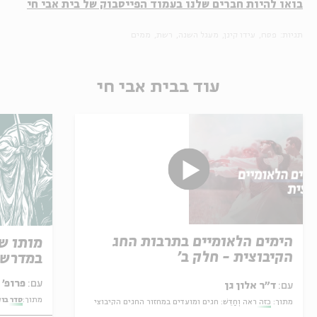
בואו להיות חברים שלנו בעמוד הפייסבוק של בית אבי חי
תגיות:
פסח
עידו קינן
מעגל השנה
רשת
ממים
עוד בבית אבי חי
הימים הלאומיים בתרבות החג
מותו ש
הקיבוצית - חלק ב'
במדרש 
עם:
פרופ' אביגדור שנאן
עם:
ד"ר אלון גן
מתוך:
סדר בו
מתוך:
כזה ראה וְחַדֵּשׁ: חגים ומועדים במחזור החגים הקיבוצי