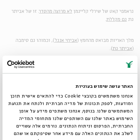
גראמפי קאט של שירלי קליינמן
לא מרוצה מהסדר
. זו של אביתר
גת
גם מקללת
.
מלך האריות מבואס מהחמץ (
אביחי אנגל
), וכמוהו גם סימבה
(
אביתר גת
).
עידו בן יצחק
התייחס
לעלילות הדם של פסח ולנוהג לשתף
מציאוֹת באופן פרטי עם חברים בפייסבוק:
"דם של ילדים
נוצרים בין חברים, לפני שמתפרסם".
האתר עושה שימוש בעוגיות
אנחנו משתמשים בקובצי Cookie כדי להתאים אישית תוכן
שחר אבן-דר מאנדל
שר
חד גדיא בסגנות עדות ה-Yo dawg: "
יו
ומודעות, לספק תכונות של מדיה חברתית ולנתח את תנועת
כלבא! שמעתי שאתה אוהב גדיא, אז שמתי לך גדיא בתוך
המשתמשים שלנו. בנוסף, אנחנו משתפים מידע על אופן
השונרא, שתוכל לאכול גדיא בזמן שאתה אוכל שונרא".
סגור
השימוש באתר שלנו עם השותפים שלנו מתחומי המדיה
החברתית, הפרסום וניתוח הנתונים. גורמים אלה עשויים
איי קיי
מזהיר
מהבדיחות העלובות של פסח, ועינה
לשלב את הנתונים האלה עם מידע אחר שסיפקתם או שהם
לקח
הכניסה
אותן לכרטיס ברכה. בולט בהיעדרו: בן זומא.