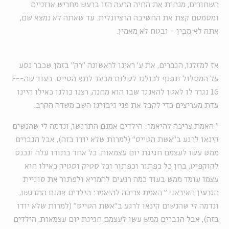
השחורים, מנחית את החיה הרעה הזו ברעש מחריש אוזניים
ומטמטם קצת את החשיבה הרציונלית. עד שאתה לא נמצא שם,
אתה לא מבין - ובטח לא מאמין.
אז למזלנו, הגברים, את ע' ראינו לראשונה "רק" בזמן שכבר נסע
על המסלול ונפנף לכולנו לשלום מבעד לתא הטייס. בעוד שה-F-
16 נגרר לו לאטו להאנגר שבו הוא מחנה, רצנו כולנו כאילו היינו
עדת מעריצים כדי לקבל את פני גיבורנו השב משדה הקרב.
"
האמת צריכה להיאמר: הילדים אמנם התרגשו, ונדמה לי שהנשים
קינאו לרגע ב"אשת הטייס" (למרות שלא יודו בזה), אבל הגברים
ממש עשו לעצמם חגיגת יום עצמאות. כל אחד בתורו עלה ונכנס
לקוקפיט, בחן כל כפתור וכפתור וכל סטיק וסטיק כאילו הוא
עצמו עומד ממש בעוד כמה רגעים להמריא ולפתור את סוגיית
הגרעין האיראני
"
האמת צריכה להיאמר: הילדים אמנם התרגשו,
ו
נדמה לי ש
הנשים קינאו
לרגע
ב"אשת הטייס" (למרות שלא יודו
בזה), אבל הגברים ממש עשו לעצמם חגיגת יום עצמאות. הילדים