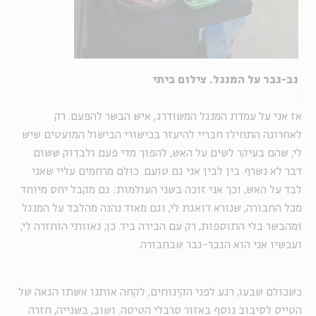
גב-גבר על המנגל. צילום ביתי
אז אני על עמדת המנגל המשודרג, איש הבשר להפעם. רק
לאחרונה התחילו חבריי להיעזר בכישורי הבישול המועטים שיש
לי, שהם בעיקר לשים על האש, להפוך מדי פעם ולבדוק ששום
דבר לא נשרף. בין לבין אני גם טועם. כולם מרחמים עליי שאני
לבד על האש, וכך אני זוכה בשני העולמות: גם מקבל יחס מיוחד
מכל החבורה, שנורא דואגת לי, וגם מאוד נהנה מהלבד על המנגל
ומהבשר בלי התוספות, רק עם הבירה ביד. כן, גאוותי הוחזרה לי,
ועכשיו אני הוא הגבר-גבר שבחבורה.
כשכולם שבעו, רגע לפני הקינוחים, לקחה אותנו אשתו הגאה של
הטייס לסיבוב נוסף באזור סרבלי הטיסה. ושוב, בשנייה, חזרה