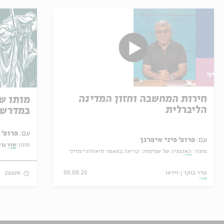
חירות המחשבה וחזון המדינה
מותו ש
הליברלית
במדרש 
עם:
פרופ' אביגדור שנאן
עם:
פרופ' פיני איפרגן
מתוך:
סדר בו
מתוך:
האופציה של שפינוזה: קריאה במאמר תיאולוגי־מדיני
סדר בוקר
וידאו
06.08.26
zoom