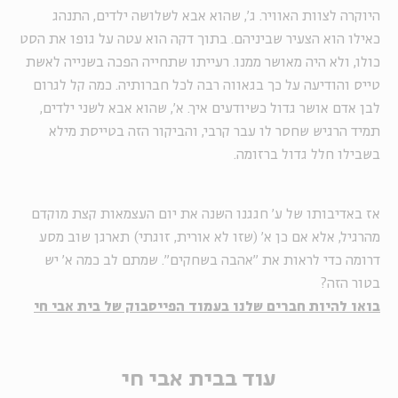
היוקרה לצוות האוויר. ג', שהוא אבא לשלושה ילדים, התנהג
כאילו הוא הצעיר שביניהם. בתוך דקה הוא עטה על גופו את הסט
כולו, ולא היה מאושר ממנו. רעייתו שתחייה הפכה בשנייה לאשת
טייס והודיעה על כך בגאווה רבה לכל חברותיה. כמה קל לגרום
לבן אדם אושר גדול כשיודעים איך. א', שהוא אבא לשני ילדים,
תמיד הרגיש שחסר לו עבר קרבי, והביקור הזה בטייסת מילא
בשבילו חלל גדול ברזומה.
אז באדיבותו של ע' חגגנו השנה את יום העצמאות קצת מוקדם
מהרגיל, אלא אם כן א' (שזו לא אורית, זוגתי) תארגן שוב מסע
דרומה כדי לראות את "אהבה בשחקים". שמתם לב כמה א' יש
בטור הזה?
בואו להיות חברים שלנו בעמוד הפייסבוק של בית אבי חי
עוד בבית אבי חי