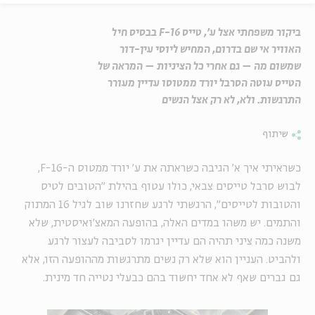
ביקור משפחתי אצל ע', טייס F-16 בבסיס חיל
האוויר אי שם בדרום, המחיש ליוסי עין-דור
שמשום מה – גם אחרי כל הציניות – המראה של
הטייס עוטה הסרבל יורד ממטוסו עדיין מעורר
התרגשות. ולא, לא רק אצל הנשים
שיתוף
כשראיתי איך א' הגיבה כשראתה את ע' יורד ממטוס ה-F-16,
לבוש סרבל טייסים צבאי, כולו עטוף בהילת "הטובים לטיס
והטובות לטייסים", הרגשתי לרגע שחזרנו שוב לגיל 16 המתוק
והתמים. יש משהו במדים האלה, בהופעה המאצ'ואיסטית, שלא
משנה כמה ציני תהיה הם עדיין יגרמו לסביבה לעצור לרגע
ולהביט. העניין הוא שלא רק נשים מתרגשות מההופעה הזו, אלא
גם גברים שאף לא אחד יחשוד בהם כבעלי נטייה חד מינית.