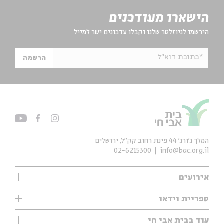
הישארו מעודכנים
הירשמו לניוזלטר שלנו וקבלו עדכונים ישר למייל
*כתובת דוא"ל
הרשמה
המלך ג'ורג' 44 פינת רחוב קק״ל, ירושלים
02-6215300
info@bac.org.il
אירועים
עיון
ספריית וידאו
אנגלית
ילדים
שיעורי בוקר
עוד בבית אבי חי