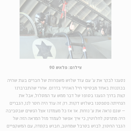
צילום: פלאש 90
נסענו לבקר את ע' עם עוד שלוש משפחות של חברים בעת שהיה
בכוננות באחד מבסיסי חיל האוויר בדרום. אחרי שהתברברנו
קצת בדרך הגענו בסופו של דבר ממש עד המסלול, אבל את
הנחיתה פספסנו בשלוש דקות. רק זה עוד היה חסר לנו, הגברים
– שגם נראה את ע' נוחת. או אז כל מעמדנו אצל הנשים שבסביבה
היה מתרסק לחלוטין, כי איך אפשר לעמוד מול המראה הזה של
הגבר החסון, לבוש בסרבל שמחטב, חבוש בקסדה, עם המשקפיים