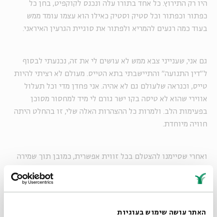
היו רק התירוץ. כל אחד בתורו עלה ונכנס לקוקפיט, בחן כל
כפתור וכפתור וכל סטיק וסטיק כאילו הוא עצמו עומד ממש
בעוד כמה רגעים להמריא ולפתור את סוגיית הגרעין האיראני.
גם אני, שענייני צבא ממש לא עושים לי את זה, נכנעתי לבסוף
ל"דין התנועה" והתיישבתי בתא הטייס. מעולם לא רציתי להיות
טייס, וכנראה שלעולם גם לא אהיה. אני פחדן מדי וכל תעלול
אווירי שהוא לא טיסה בקו ישר גורם לי מיד למחסור מסוכן
בפעימות הלב. ולמרות כל ההצהרות האלה שלי, זו בהחלט היתה
חוויה מיוחדת.
ואחרי שסיימנו להצטלם בכל זווית אפשרית, כמובן תוך שמירה
על כללי ביטחון שדה, שהרי את הכול אנחנו יודעים רק מ"מקורות
זרים" שמספרים לנו את סיפורי הגבורה של טייסינו הטובים,
נסענו בשיירה לטייסת. לא סתם אומרים שיש צבא, ויש חיל
האוויר. חדר אוכל מדוגם ושופע כל טוב, מועדון מאובזר בכל
האתר עושה שימוש בעוגיות