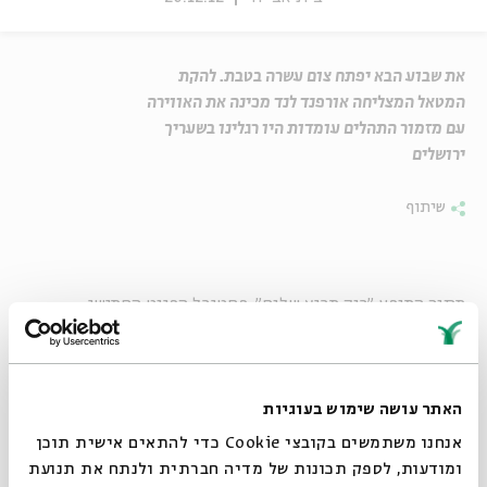
את שבוע הבא יפתח צום עשרה בטבת. להקת
המטאל המצליחה אורפנד לנד מכינה את האווירה
עם מזמור התהלים עומדות היו רגלינו בשעריך
ירושלים
שיתוף
מתוך המופע
"רוק מביא שלום", פסטיבל הפיוט החמישי,
11.9.2012
תהילים פרק קכ"ב
האתר עושה שימוש בעוגיות
שִׁיר הַמַּעֲלוֹת, לְדָוִד:
אנחנו משתמשים בקובצי Cookie כדי להתאים אישית תוכן
שָׂמַחְתִּי, בְּאֹמְרִים לִי בֵּית יְהוָה נֵלֵךְ.
ומודעות, לספק תכונות של מדיה חברתית ולנתח את תנועת