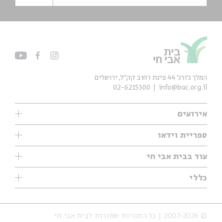
המלך ג'ורג' 44 פינת רחוב קק״ל, ירושלים
02-6215300
info@bac.org.il
אירועים
עיון
ספריית וידאו
אנגלית
ילדים
שיעורי בוקר
עוד בבית אבי חי
מוזיקה
מיוחדים
תערוכות
עיון
כללי
נוער
מיוחדים
מיוחדים
צרו קשר
ספרות ושירה
פודקאסטים מומלצים
ספרות ושירה
אודות
סדרות
כתבות
© 2007-2026 | כל הזכויות שמורות לבית אבי חי
הצהרת נגישות
אירועי עבר
קצה הקרחון