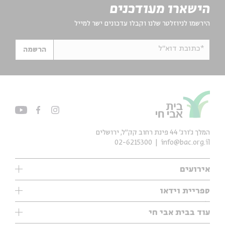
הישארו מעודכנים
הירשמו לניוזלטר שלנו וקבלו עדכונים ישר למייל
*כתובת דוא"ל
הרשמה
המלך ג'ורג' 44 פינת רחוב קק״ל, ירושלים
02-6215300
info@bac.org.il
אירועים
עיון
ספריית וידאו
אנגלית
ילדים
שיעורי בוקר
עוד בבית אבי חי
מוזיקה
מיוחדים