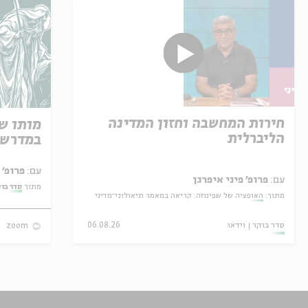
חירות המחשבה וחזון המדינה
מותו ש
הליברלית
במדרש 
עם:
פרופ' אביגדור שנאן
עם:
פרופ' פיני איפרגן
מתוך:
סדר בו
מתוך:
האופציה של שפינוזה: קריאה במאמר תיאולוגי־מדיני
סדר בוקר
וידאו
06.08.26
zoom