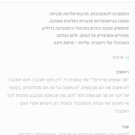
התמכרנו להתאהבות. תרבות שלימה מקיפה
אותנו בהיסחפויות סוערות ומלאות תשוקה.
מותשים אנחנו בוהים בסיפורי רומנטיקה גדולים
מהחיים שמרצדים על המסך. ולאן נעלמה
האהבה? אלי ויסברט: עליות - פרשת ויצא
שיתוף
ראשון
"מה אנשים צריכים?" את אומרת לי, "רק חום ואהבה. חום ואהבה.
לא משנה מה הם מבקשים, לא משנה על מה הם מתלוננים. בסופו
של דבר זה מה שבאמת חסר להם, מה שבאמת מבעבע מתחת לכל
אי השקט ואי הנחת והתסכול והפחד. רק חיפוש אחרי חום
ואהבה".
שני
"כמעט ולא קיימים פעילות או פרויקט, שמתחילים בתקוות