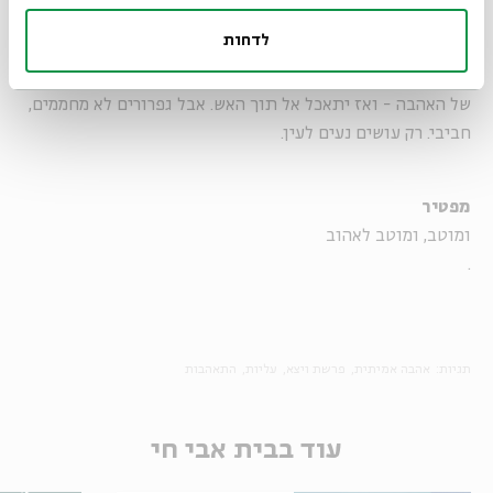
ההתאהבות מפרקת, מטלטלת, מאפשרת את הרגע הלא מוגן הזה
לדחות
שבו יכול אדם אחר להיכנס אל תוך המתחם המבוצר של נשמתך.
היא שבע דקות בגן עדן. היא הגפרור שיצית את האש המבויתת
של האהבה - ואז יתאכל אל תוך האש. אבל גפרורים לא מחממים,
חביבי. רק עושים נעים לעין.
מפטיר
ומוטב, ומוטב לאהוב
.
תגיות:
אהבה אמיתית
פרשת ויצא
עליות
התאהבות
עוד בבית אבי חי