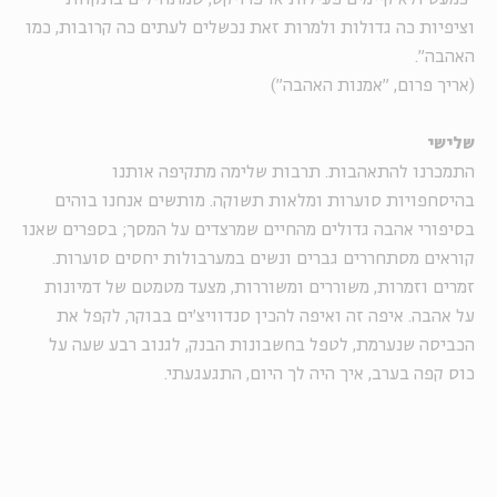
וציפיות כה גדולות ולמרות זאת נכשלים לעתים כה קרובות, כמו
האהבה".
(אריך פרום, "אמנות האהבה")
שלישי
התמכרנו להתאהבות. תרבות שלימה מתקיפה אותנו
בהיסחפויות סוערות ומלאות תשוקה. מותשים אנחנו בוהים
בסיפורי אהבה גדולים מהחיים שמרצדים על המסך; בספרים שאנו
קוראים מסתחררים גברים ונשים במערבולות יחסים סוערות.
זמרים וזמרות, משוררים ומשוררות, מצעד מטמטם של דמיונות
על אהבה. איפה זה ואיפה להכין סנדוויצ'ים בבוקר, לקפל את
הכביסה שנערמת, לטפל בחשבונות הבנק, לגנוב רבע שעה על
כוס קפה בערב, איך היה לך היום, התגעגעתי.