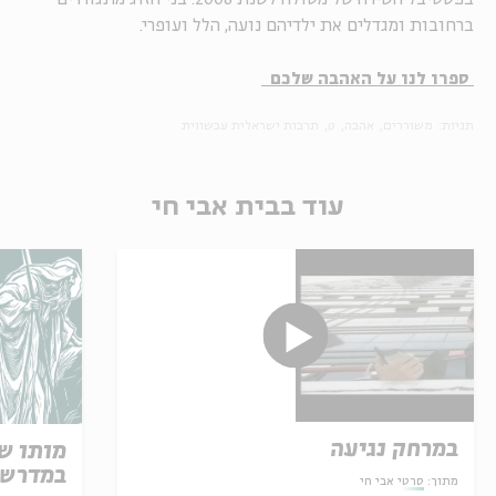
ברחובות ומגדלים את ילדיהם נועה, הלל ועופרי.
ספרו לנו על האהבה שלכם
תגיות:
משוררים
אהבה
ט
תרבות ישראלית עכשווית
עוד בבית אבי חי
במרחק נגיעה
מותו ש
במדרש 
מתוך:
סרטי אבי חי