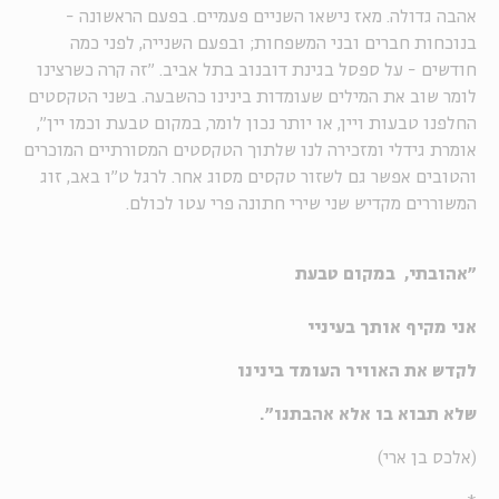
אהבה גדולה. מאז נישאו השניים פעמיים. בפעם הראשונה -
בנוכחות חברים ובני המשפחות; ובפעם השנייה, לפני כמה
חודשים - על ספסל בגינת דובנוב בתל אביב. "זה קרה כשרצינו
לומר שוב את המילים שעומדות בינינו כהשבעה. בשני הטקסטים
החלפנו טבעות ויין, או יותר נכון לומר, במקום טבעת וכמו יין",
אומרת גידלי ומזכירה לנו שלתוך הטקסטים המסורתיים המוכרים
והטובים אפשר גם לשזור טקסים מסוג אחר. לרגל ט"ו באב, זוג
המשוררים מקדיש שני שירי חתונה פרי עטו לכולם.
"אהובתי, במקום טבעת
אני מקיף אותך בעיניי
לקדש את האוויר העומד בינינו
שלא תבוא בו אלא אהבתנו".
(אלכס בן ארי)