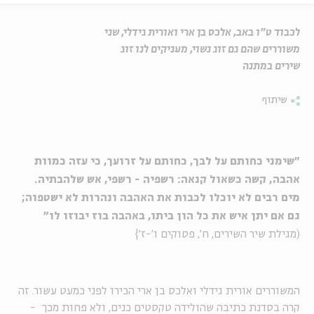
לכבוד ט"ו באב, אלכס בן ארי ואורית גידלי, שני
משוררים שהם גם זוג נשוי, מעניקים לנו זוג
שירים במתנה
שיתוף
"שימני כחותם על לבך, כחותם על זרועך, כי עזה כמוות
אהבה, קשה כשאול קנאה: רשפיה - רשפי, אש שלהבתיה.
מים רבים לא יוכלו לכבות את האהבה ונהרות לא ישטפוה;
גם אם יתן איש את כל הון ביתו, באהבה בוז יבוזו לו"
(מגילת שיר השירים, ח', פסוקים ו'-ז'}
המשוררים אורית גידלי ואלכס בן ארי הכירו לפני כמעט עשור. זה
קרה בסדנת כתיבה שהולידה טקסטים כנים, ולא פחות מכך -