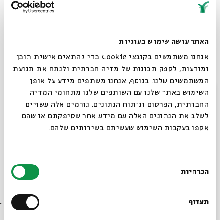
האתר עושה שימוש בעוגיות
אנחנו משתמשים בקובצי Cookie כדי להתאים אישית תוכן
עַכְשָׁו הוּא זְמַן טוֹב לְהִתְכַּנֵּס בַּחֶדֶר.
ומודעות, לספק תכונות של מדיה חברתית ולנתח את תנועת
המשתמשים שלנו. בנוסף, אנחנו משתפים מידע על אופן
אַתָּה שֶׁמַּצְחִיק אוֹתִי, אֲנִי שֶׁצּוֹחֶקֶת.
סגור
השימוש באתר שלנו עם השותפים שלנו מתחומי המדיה
החברתית, הפרסום וניתוח הנתונים. גורמים אלה עשויים
לְהַחְלִיף דְּבָרִים עַל הַיּוֹם הַזֶּה
לשלב את הנתונים האלה עם מידע אחר שסיפקתם או שהם
כְּאִלּוּ רַק הֹוֶה חָשׁוּב לָנוּ בִּכְלָל.
אספו בעקבות השימוש שעשיתם בשירותים שלהם.
עַכְשָׁו הוּא זְמַן טוֹב לָעֲיֵפוּת הַנְּעִימָה
בחירת
יוֹתֵר מִן הַמַּסָּע, וּכְשֶׁאֲנַחְנוּ נִכְרָכִים
הכרחיות
הסכמה
רוצים לדעת מה קורה
לְמִי אִכְפַּת מִכַּדּוּרִים פּוֹרְחִים.
בבית אבי חי לפני כולם?
תעדוף
כָּאן, מְשׁוּכָה לָאֲדָמָה,