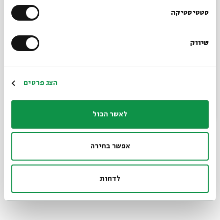
מֻנַּחַת כּוֹס שֶׁל יַיִן לְיַד כּוֹס הַקָּקָאוֹ.
הרשמו לניוזלטר שלנו
סטטיסטיקה
וְהַמִּכְתָּבִים לְמִיּוּן הֵם הַמִּכְתָּבִים שֶׁלָּנוּ,
שיווק
*כתובת דוא"ל
וְהַמְקָרֵר הַיָּשָׁן הוּא הַמְקָרֵר שֶׁלָּנוּ,
וְכֹחַ הַמְּשִׁיכָה הוּא כֹּחַ הַמְּשִׁיכָה שֶׁלָּנוּ,
הרשמה
הצג פרטים
וְהָאֵד הַמָּתוֹק הָעוֹלֶה מִן הַקָּקָאוֹ
לאשר הכול
מְשַׁכֵּר אוֹתָנוּ כְּיַיִן.
(אורית גידלי)
אפשר בחירה
לדחות