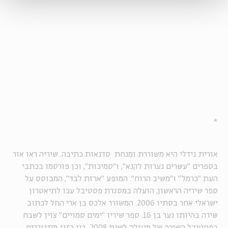
*
אורית גידלי היא משוררת ומנחת סדנאות כתיבה. שיריה ראו אור
בספרים "עשרים נערות לקנא", ו"סמיכות", וכן פורסמו בכתבי
העת "כרמל" ו"משיב הרוח". המופע "ארזת לבד", המבוסס על
ספר שיריה הראשון, הועלה במסגרת פסטיבל עכו לתיאטרון
ישראלי אחר בסתיו 2006. המשורר אלכס בן ארי החל לכתוב
שירה בהיותו נער בן 16. ספר שיריו "ימים סמויים" צוין לשבח
בפסטיבל השירה של מטולה לשנת 2008. בני הזוג מתגוררים