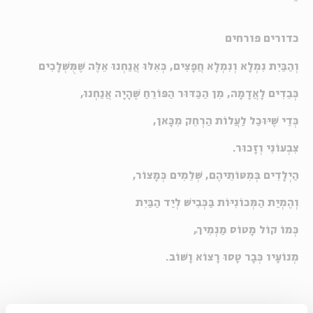
*
כדורים פורחים
וְהַבַּיִת נִמְלָא וְנִמְלָא חֲפָצִים, כְּאִלּוּ אֲנַחְנוּ אֵלֶּה שֶׁמֻּשְׁלָכִים
כְּבֵדִים לָאֲדָמָה, מִן הַכַּדּוּר הַפּוֹרֵחַ שֶׁהָיָה אֲנַחְנוּ,
כְּדֵי שֶׁיּוּכַל לַעֲלוֹת הַרְחֵק מִכָּאן,
צִבְעוֹנִי וְזָכוּר.
הַיְלָדִים בְּמִטּוֹתֵיהֶם, שְׁלֵמִים כְּמָצוֹר,
וְהֶמְיַת הַמְּכוֹנִיּוֹת בַּכְּבִישׁ לְיַד הַבַּיִת
כְּמוֹ קוֹל מָטוֹס מַנְמִיךְ,
מְנוֹעָיו כְּבָר טָסוּ רָצוֹא וָשׁוֹב.