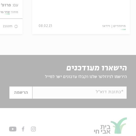
עם:
פרופ' אביגדור שנאן
מתוך:
סדר בו
מיוחדים
וידאו
08.02.15
zoom
הישארו מעודכנים
הירשמו לניוזלטר שלנו וקבלו עדכונים ישר למייל
*כתובת דוא"ל
הרשמה