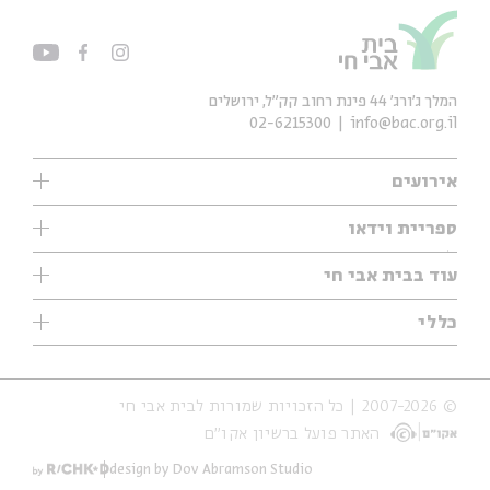
המלך ג'ורג' 44 פינת רחוב קק״ל, ירושלים
02-6215300
info@bac.org.il
אירועים
עיון
ספריית וידאו
אנגלית
ילדים
שיעורי בוקר
עוד בבית אבי חי
מוזיקה
מיוחדים
תערוכות
עיון
כללי
נוער
מיוחדים
מיוחדים
צרו קשר
ספרות ושירה
פודקאסטים מומלצים
ספרות ושירה
אודות
סדרות
כתבות
© 2007-2026 | כל הזכויות שמורות לבית אבי חי
הצהרת נגישות
אירועי עבר
קצה הקרחון
האתר פועל ברשיון אקו״ם
תנאי שימוש והצהרת פרטיות
אירועים בירושלים
על הדרך
חנות
ילדים
design by Dov Abramson Studio
מפלגת המחשבות