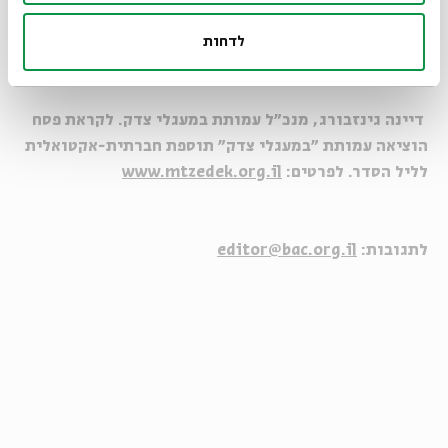
פסח. ליל הסדר בכלל, ופתיחת הדלת לאליהו בפרט, מאפשרים לי
להשעות מרצון את חוסר האמון בעולם, וזו הסיבה שבערב החג
לדחות
תמיד אתעקש לעמוד בראש התור, לפתוח את הדלת ולקבל את
הנביא, מבשר העתיד הטוב יותר.
דיינה גינזבורג, מנכ"ל עמותת במעגלי צדק. לקראת פסח
הוציאה עמותת "במעגלי צדק" תוספת חברתית-אקטואלית
לליל הסדר. לפרטים:
www.mtzedek.org.il
לתגובות:
editor@bac.org.il