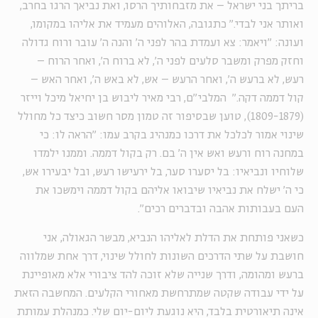
בריתך בני ישראל – את מזבחותיך הרסו, ואת נביאך הרגו בחרב,
ואותר אני לבדי." כתגובה, האלוהים מעמיד את אליהו במקומו,
ועונה: "ויאמר: צא ועמדת בהר לפני ה' והנה ה' עובר ורוח גדולה
וחזק מפרק ומשבר סלעים לפני ה', לא ברוח ה', ואחר הרוח –
רעש, לא ברעש ה', ואחר הרעש – אש, לא באש ה', ואחר האש –
קול דממה דקה." המלבי"ם, רבי מאיר ליבוש בן יחיאל מיכל וייזר
(1809-1879), טוען שבסיפור זה טמון מסר חשוב כיצד כל מחולל
שינוי אמור לכלכל את דרכו כמנהיג בקרב עמו: "הראה לו: כי
במחנה רוח ורעש ואש אין ה' בם. רק בקול דממה. וממנו ילמדו
שלוחיו ונביאיו: בל יסערו סער, בל ירעישו רעש, ובל יבעירו אש,
כי ה' ישלח את נביאיו שיבואו אליהם בקול דממה וימשכו את
העם בעבותות אהבה ובדברים רכים".
כשאני פותחת את הדלת לאליהו הנביא, מבשר הגאולה, אני
חושבת על שתי הדרכים השונות לחולל שינוי, דרך אחת שמלווה
ברעש ומהומה, ודרך שנייה שלא זוכה להד ציבורי אלא מאופיינת
על ידי עבודה שקטה שמתרחשת מאחורי הקלעים. המחשבה הזאת
אינה תיאורטית בלבד, היא נוגעת ליום-יום שלי. כמנהלת עמותת