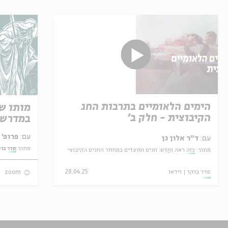
הימים הלאומיים בתרבות החג
מותו ש
הקיבוצית - חלק ב'
במדרש 
עם:
פרופ' אביגדור שנאן
עם:
ד"ר אלון גן
מתוך:
סדר בו
מתוך:
כזה ראה וְחַדֵּשׁ: חגים ומועדים במחזור החגים הקיבוצי
סדר בוקר
וידאו
28.04.25
zoom