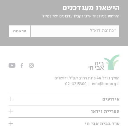
הישארו מעודכנים
הירשמו לניוזלטר שלנו וקבלו עדכונים ישר למייל
*כתובת דוא"ל
הרשמה
המלך ג'ורג' 44 פינת רחוב קק״ל, ירושלים
02-6215300
info@bac.org.il
אירועים
עיון
ספריית וידאו
אנגלית
ילדים
שיעורי בוקר
עוד בבית אבי חי
מוזיקה