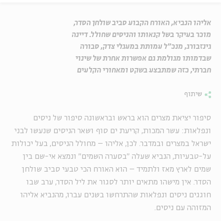
אליהו הנביא, האורח הקבוע סביב שולחן הסדר,
מוכר בעיקר בשל קנאותו והניסים שחולל. דיינה
גינזבורג, מנכ"ל עמותת במעגלי צדק, סבורה
שבדמותו מגולמת גם אפשרות אחרת של שינוי
חברתי, כזה שמתבצע בשקט ומאחורי הקלעים
שיתוף
סיפור יציאת מצרים הוא בראש ובראשונה סיפור של ניסים
ונפלאות: עשר המכות, קריעת ים סוף ושאר הניסים שנעשו לבני
ישראל במצרים ובמדבר. לכן, אליהו – מחולל הניסים, בעל יכולות
על-טבעיות, הנביא שעלה "בסערה השמים" ונמצא אי-שם בין
שמים לארץ מאז ולתמיד – הוא האורח הכי טבעי סביב שולחן
הסדר. אין מישהו מתאים יותר לסגור את ליל הסדר, ערב שבו
חוגגים ניסים ונפלאות שהתרחשו בשנים עברו, מהנביא אליהו
המזוהה עם ניסים.