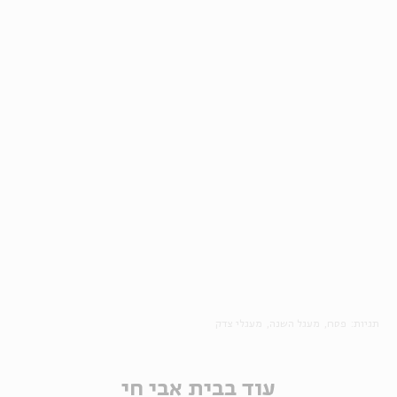
תגיות:
פסח
מעגל השנה
מעגלי צדק
עוד בבית אבי חי