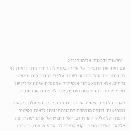
נחישות וקנאות. אליהו הנביא
עם זאת, את התפקיד של אליהו בסוף ליל הסדר ניתן לראות לא
רק בתור עוד סמל ודוגמה לשינוי על ידי הפגנת כוח וניסים
גלויים, אלא דווקא בתור אנטיתזה שמסמלת שיטה אחרת של
שינוי. שיטה יותר שקטה וצנועה, אבל לא פחות אפקטיבית.
לאורך כל חייו, מצטייר אליהו כדמות קפדנית הפועלת בקנאות
ובנחישות. דוגמה מובהקת לתכונה זו ניתן לראות בסיפור
הגעתו של אליהו להר חורב. האלוהים שואל אותו "מה לך פה
אליהו", ואליהו מגיב: "קנא קנאתי לה' אלהי צבאות, כי עזבו