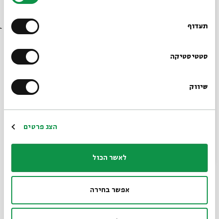
רוצים לדעת מה קורה
בבית אבי חי לפני כולם?
תעדוף
הרשמו לניוזלטר שלנו
סטטיסטיקה
שיווק
*כתובת דוא"ל
הרשמה
הצג פרטים
לאשר הכול
אפשר בחירה
ריקוד שבמהלכו יש קרבה מוגזמת של שני בני הזוג. משחק מלים
על המונח הפיסיקלי הידוע "קשרי ואן-דר-ואלס", המתאר כוחות