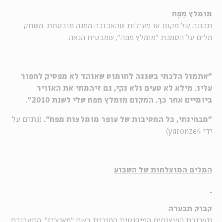
מומלץ מַפָּח
תכונה של מקום או פעילות שהאכזבה ממנה מובטחת. משחק
מלים על הסמכת "מומלץ מפה", שמבטיח הנאה.
"אתמול הלכתי בשגגה לחומוס שאוהד לא מפסיק לחפור
עליו. מילא לא טעים ולא נקי, גם זיהמתי את האוויר
ביומיים אחר כך. המקום מומלץ מפח שלי לשנת 2010".
"מבחינתי, כל המסיבות של עופר מומלצות מפח".
(נתרם על
ידי yaronze4)
המלים המוצלחות של השבוע
קבוק תבערה
תערובת הפיצוחים הפיקנטית המוכרת בשם "מאנצ'יז". התערובת