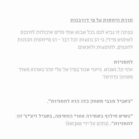
תורת היחסות על פי דורבנות
בפינה זו נביא לכם בכל שבוע שתי מלים שיכולות להיכנס
לשימוש מיידי, כי הן נוגעות לכל דבר - הן מייחסות תכונות
לחפצים, לתופעות ולאנשים.
לחמניות
טרף קל, נשנוש. ביטוי שגור בפיו של אלי סהר כשהוא משדר
משחקי כדורסל.
"בשביל מכבי משחק כזה הוא לחמניות".
"כשיש חילוף בשמירה אחרי החסימה, בשביל ויצ'יץ' זה
לחמניות".
(נתרם על ידי karpas)