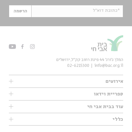
*כתובת דוא"ל
הרשמה
המלך ג'ורג' 44 פינת רחוב קק״ל, ירושלים
02-6215300
info@bac.org.il
אירועים
עיון
ספריית וידאו
אנגלית
ילדים
שיעורי בוקר
עוד בבית אבי חי
מוזיקה
מיוחדים
תערוכות
עיון
כללי
נוער
מיוחדים
מיוחדים
צרו קשר
ספרות ושירה
פודקאסטים מומלצים