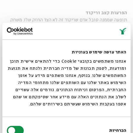
הפרעות קצב וריקוד
תופעה שממנה סובל אדם שריקוד זה לא הצד החזק שלו. משחק
מלים על "הפרעות קשב וריכוז".
"תראה את הדיקט הזה, חושב שהוא קורע את הרחבה אבל
האתר עושה שימוש בעוגיות
ללא ספק סובל מהפרעות קצב וריקוד".
"הפרק שאיליין רוקדת במסיבה - זה הפרעת קצב וריקוד!"
אנחנו משתמשים בקובצי Cookie כדי להתאים אישית תוכן
(נתרם על ידי bzemer.מקור: kazabu)
ומודעות, לספק תכונות של מדיה חברתית ולנתח את תנועת
המשתמשים שלנו. בנוסף, אנחנו משתפים מידע על אופן
סגור
השימוש באתר שלנו עם השותפים שלנו מתחומי המדיה
החברתית, הפרסום וניתוח הנתונים. גורמים אלה עשויים
רִיקוּד וַאְן-דֵּר-וָאְלְס
לשלב את הנתונים האלה עם מידע אחר שסיפקתם או שהם
אספו בעקבות השימוש שעשיתם בשירותים שלהם.
בחירת
הכרחיות
הסכמה