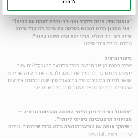
משיכה בין-מולקולריים הפועלים למרחקים נאנומטריים.
לדחות
"בואנה אחי, איזה ריקוד ואן-דר-ואלס דפקת עם ההיא!"
"אני מתכנן היום לפגוש בסלסה את מיכל ולרקוד איתה
איזה ואן-דר ואלס. אולי יצא מזה משהו בסוף".
(נתרם על ידי איתי סיסו)
כיעורוגרפיה
יצירה חסרת חן של תנועה. חומר התנועה הוא רקדנ/ים אשר
יוצאים מגדרם כדי להחמיר את המצב ולכערה את היצירה אף יותר.
אפשר לחזות בכיעורוגרפיה בהופעות סוף שנה ובמגוון אירועים
ממסדיים. הכיעורוגרפיה מלווה לרוב בלבוש מזעזע.
"אתמול באירוויזיון הייתי המומה מהכיעורוגרפיה –
מבוסניה הרצגובינה ציפיתי ליותר".
"שיחקו אותה עם הכיעורוגרפיה ב'לא כולל שירות'".
(נתרם
על ידי meital_mem)