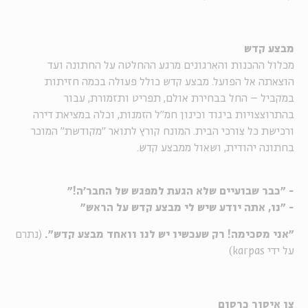
מבצע קדש
מכלול ההכנות והארגונים מרגע ההחלטה על החתונה ועד
הוצאתה אל הפועל. מבצע קדש כולל פעולה בכמה חזיתות
במקביל – החל בבחירת אולם, תפריט ותזמורת, עבור
בהתרוצצויות ביגוד וכינון חמ"ל הזמנות, וכלה במציאת דירה
ורכישת כל צורכי הבית. המונח קורץ לתואר "מקודשת" המוכר
בחתונה יהודית, ושאול ממבצע קדש.
- "כבר שבועיים שלא הגעת למפגש של החבר'ה!"
- "נו, אתה יודע שיש לי מבצע קדש על הראש"
"אני מסכימה! רק שעכשיו יש לנו וואחד מבצע קדש".
(נתרם
על ידי karpas)
צו איסור כרסום