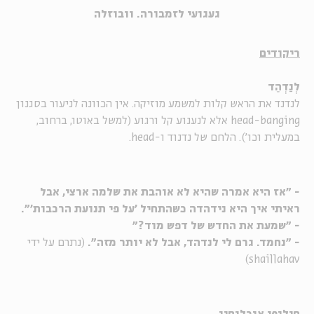
געגועי לזמבורה. וובוזלה
ריקודים
לְנַדְהֵד
לנדנד את הראש קלות למשמע מוזיקה. אין הכוונה לניעור בסגנון
head-banging אלא לנענוע קל ורגוע (למשל באוטו, ברחוב,
במעלית וכו'). הלחם של נדנוד ו-head.
- "אז היא אמרה שהיא לא אוהבת את שלמה ארצי, אבל
ראיתי איך היא נידהדה כשהתחיל 'על פי תנועת הרכבות'".
- "שמעת את החדש של דפש מוד?"
- "נחמד. גרם לי לנדהד, אבל לא יותר מזה".
(נתרם על ידי
shaillahav)