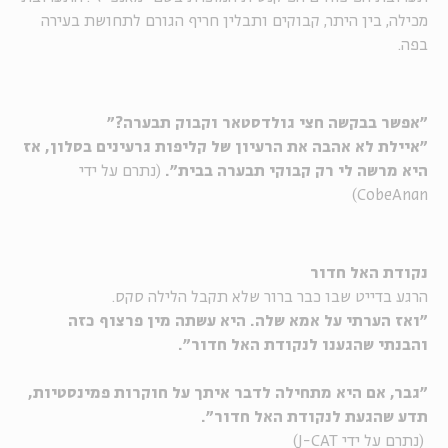
מכילה, בין היתר, קבוקים ותבלין חריף הגורם לתחושת בעירה
בפה.
"אפשר בבקשה חצי גולדסטאר וקבוק תבערה?"
"איילת לא אהבה את הרעיון של קליפות גרעינים בסלון, אז
היא מרשה לי רק קבוקי תבערה בבית".
(נתרם על ידי
CobeAnan)
נקודת האל חדור
הרגע בדייט שבו כבר ברור שלא תקבל הלילה סקס.
"ואז הערתי על אמא שלה. היא עשתה מין פרצוף כזה
והבנתי שהגענו לנקודת האל חדור".
"גבר, אם היא מתחילה לדבר איתך על חוקרות פמינסטיות,
תדע שהגעת לנקודת האל חדור".
(נתרם על ידי J-CAT)