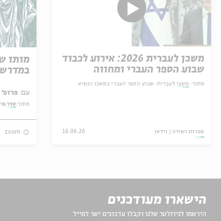
משכן לעברית 2026: אירוע לכבוד
מותו ש
שבוע הספר העברי ומחווה
במדרש 
למשורר שאול טשרניחובסקי
מתוך:
מִשְׁכָּן לְעִבְרִית: שבוע הספר העברי במשכן הנשיא
עם:
פרופ' אביגדור שנאן
מתוך:
סדר בו
ספרות ושירה
וידאו
16.06.26
zoom
הישארו מעודכנים
הירשמו לניוזלטר שלנו וקבלו עדכונים ישר למייל