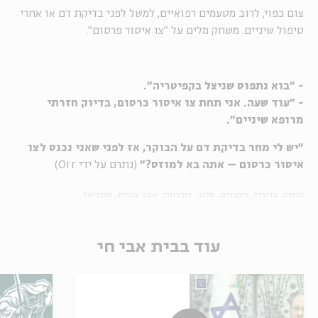
צום כפוי, לרוב מטעמים רפואיים, למשל לפני בדיקת דם או אחרי
טיפול שיניים. משחק מלים על "צו איסור פרסום".
- "בוא נתפוס שניצל בקפיטריה".
- "עוד שעה. אני תחת צו איסור כרסום, בדיוק חזרתי
מרופא שיניים".
"יש לי מחר בדיקת דם על הבוקר, אז לפני שאני נכנס לצו
איסור כרסום – אתה בא למוזס?"
(נתרם על ידי Orr)
תגיות:
כדורגל
ריקודים
סלנג
דורבנות
שפה עברית
מונדיאל
עוד בבית אבי חי