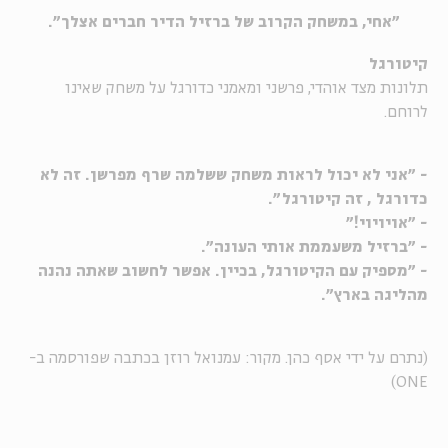
"אחי, במשחק הקרוב של ברזיל הדיר חברים אצלך".
קיטורגל
תלונות מצד אוהדי, פרשני ומאמני כדורגל על משחק שאינו
לרוחם.
- "אני לא יכול לראות משחק ששלמה שרף מפרשן. זה לא
כדורגל , זה קיטורגל".
- "אויויוי!"
- "ברזיל משעממת אותי העונה".
- "מספיק עם הקיטורגל, בכיין. אפשר לחשוב שאתה נהנה
מהליגה בארץ".
(נתרם על ידי אסף כהן. מקור: עמנואל רוזן בכתבה שפורסמה ב-
ONE)