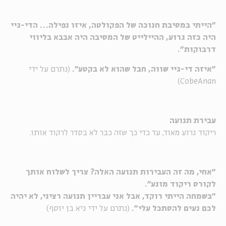
"הייתי במסיבת חנוכה של הפקולטה, איזו נפילה… הדי-גיי
היה כזה גרוע, ההיילייט של המסיבה היה אבבא בליווי
דרבוקות".
"איזה די-גיי שווה, חבל שהוא לא בקטע".
(נתרם על ידי
CobeAnan)
עבירת תנועה
ריקוד גרוע מאוד, עד כדי כך שזה כבר לא בסדר לרקוד אותו.
"אחי, מה זה העבירות תנועה האלה? צריך לשלוח אותך
לקורס ריקוד מונע".
"בשמחה הייתי רוקד, אבל אני עבריין תנועה רציני, לא יהיה
לכם נעים להסתכל עלי".
(נתרם על ידי גיא בן יוסף)