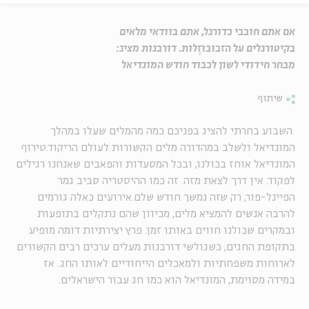
אם אתם חובבי כדורגל, אתם בוודאי מלאים
בקיטורגלים על הזבובוזֶלות. דורבנות מציג:
מבחר חידודי לשון לכבוד חודש המונדיאל
שיתוף
השבוע בחרתי להציג בפניכם כמה מהמלים שעלו במהלך
המונדיאל ולשלב במהדורה מלים הקשורות לעולם הריקוד.
טירוף
המונדיאל אוחז בכולנו, ובכל המסעדות והפאבים שאנחנו רגילים
לפקוד. אין דרך לצאת מזה. זה כמו ההיסטריה סביב גמר
הפיינל-פור, רק שזה נמשך חודש שלם.אירועים כאלה גורמים
להרבה אנשים להמציא מלים, מכיוון שהם נתקלים בתופעות
ובמקרים שכולנו חווים באותו זמן. פרץ יצירתיות דומה מופיע
בתקופת החגים, כשגולשי דורבנות מעלים ערכים רבים הקשורים
לארוחות משפחתיות ולמאכלים הייחודיים לאותו החג. אז
במידה מסוימת, המונדיאל הוא כמו חג עבור הישראלים.