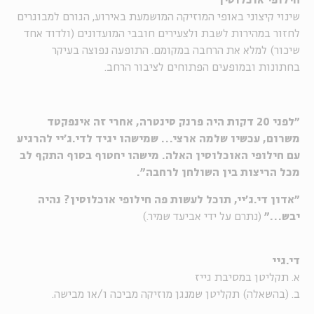
חילופי אוכלוסין
שינוי קיצוני באופי המוזיקה המושמעת באירוע, הגורם למבוגרים
לחזור במהירות לשבת ולצעירים חובבי המועדונים (ולדוד אחד
שיכור) למלא את הרחבה במקומם. התופעה נפוצה בעיקר
בחתונות ובמופעים הפתוחים לציבור הרחב.
"לפני 20 דקות היה פרנק סינטרה, אחרי זה אינפקטד
משרום, עכשיו שלמה ארצי… שמישהו יגיד לדי.ג'יי להרגיע
עם חילופי האוכלוסין האלה. מישהו יחטוף בסוף התקף לב
מכל הריצות בין השולחן לרחבה".
"אדון די.ג'יי, תוכל לעשות פה חילופי אוכלוסין? נהיה
יבש…"
(נתרם על ידי אביעד שמיר.)
די.גיי
א. תקליטן במסיבת גייז
ב. (בהשאלה) תקליטן שמנגן מוזיקה מביכה ו/או מבישה.