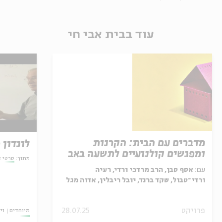
עוד בבית אבי חי
מדברים עם הבית: הקרנות
לונדון 
ומפגשים קולנועיים לתשעה באב
מתוך:
סרטי א
עם:
אסף סבן, הרב מרדכי ורדי, רעיה
ורדי־טבול, שקד ברנד, יובל ריבלין, אדוה מגל
כהן
פרויקט
28.07.25
מיוחדים
וי