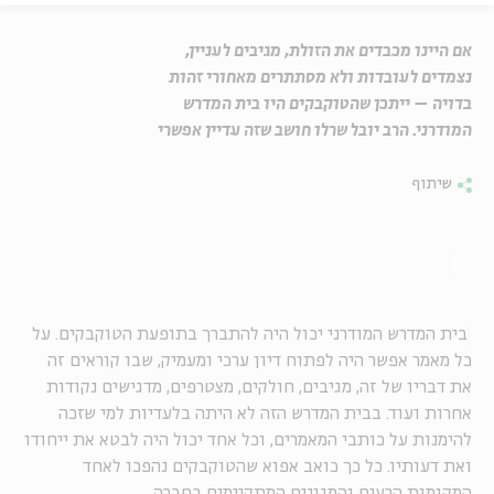
אם היינו מכבדים את הזולת, מגיבים לעניין,
נצמדים לעובדות ולא מסתתרים מאחורי זהות
בדויה – ייתכן שהטוקבקים היו בית המדרש
המודרני. הרב יובל שרלו חושב שזה עדיין אפשרי
שיתוף
בית המדרש המודרני יכול היה להתברך בתופעת הטוקבקים. על
כל מאמר אפשר היה לפתוח דיון ערכי ומעמיק, שבו קוראים זה
את דבריו של זה, מגיבים, חולקים, מצטרפים, מדגישים נקודות
אחרות ועוד. בבית המדרש הזה לא היתה בלעדיות למי שזכה
להימנות על כותבי המאמרים, וכל אחד יכול היה לבטא את ייחודו
ואת דעותיו. כל כך כואב אפוא שהטוקבקים נהפכו לאחד
המקומות הרעים והמגונים המתקיימים בחברה.