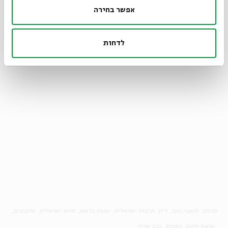
המחלוקת - כמקור לא אכזב לריבוי דעות, וכמקום שבו באה לידי
אפשר בחירה
ביטוי רקמת החיים המשותפת הקודמת לכל חילוקי הדעות. כולנו
בני אדם, וראויים ליחס של כבוד.
לדחות
הרב יובל שרלו הוא ראש ישיבת פתח תקוה
תגיות:
תשעה באב
דיון
תרבות ישראלית
שנאה ברשת
זהות ישראלית
טוקבקים
שנאת חינם
כתבות
הרב שרלו