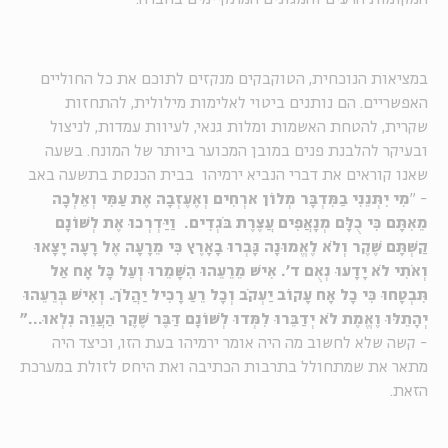
במציאות הנוכחית, הטוקבקים מנקזים לתוכם את כל החוליים
האפשריים. הם נותנים ביטוי לאלימות מילולית, להתחזות
שקרית, להטחת האשמות ומלות גנאי, לעיוות עמדות, לניצול
ובעיקר להלבנת פנים במובן המכוער ביותר של המונח. בשעה
שאנו קוראים את דברי הנביא ירמיהו בבית הכנסת בתשעה באב
- "
מִי יִתְּנֵנִי בַמִּדְבָּר מְלוֹן ארְחִים וְאֶעֶזְבָה אֶת עַמִּי וְאֵלְכָה
מֵאִתָּם כִּי כֻלָּם מְנָאֲפִים עֲצֶרֶת בֹּגְדִים. וַיַּדְרְכוּ אֶת לְשׁוֹנָם
קַשְׁתָּם שֶׁקֶר וְלֹא לֶאֱמוּנָה גָּבְרוּ בָאָרֶץ כִּי מֵרָעָה אֶל רָעָה יָצָאוּ
וְאֹתִי לֹא יָדָעוּ נְאֻם ד'. אִישׁ מֵרֵעֵהוּ הִשָּׁמֵרוּ וְעַל כָּל אָח אַל
תִּבְטָחוּ כִּי כָל אָח עָקוֹב יַעְקֹב וְכָל רֵעַ רָכִיל יַהֲלֹךְ. וְאִישׁ בְּרֵעֵהוּ
יְהָתֵלּוּ וֶאֱמֶת לֹא יְדַבֵּרוּ לִמְּדוּ לְשׁוֹנָם דַּבֶּר שֶׁקֶר הַעֲוֵה נִלְאוּ..."
- קשה שלא לחשוב מה היה אומר ירמיהו בעת הזו, וכיצד היה
מתאר את שמתחולל בתרבות הכתיבה ואת היחס לזולת במערכת
הזאת.