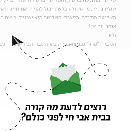
שליטה מוחלטת בלשון, והשליטה בלשון היא ההיבריס ש
שולט בחייו, מי ששולט בלשון יכול להוליך את חייו. ודאי
השליטה מולידה, מייצרת. השליטה היא יצרנית. בעצם הס
אומר: זה זה!
ולא.
הנובלה "מרק" נכנסת בדיוק בקו השבר, ונכון יותר - רגע
של סימה אל השתיקה הוא גם הרגע שבו היא גוזרת על עצמ
לשונית. הלשון לא תסמן יותר, לא תברא יותר. אם אין ל
סימה בינה לבין עצמה - אין לה גם אפשרות לדבר. הלשו
עכשיו, מבינה סימה, שקרנית. הלשון לא יכולה לברוא. ה
מעגלים-מעגלים, כמו אותה כלבה אחוזת תזזית שהיא 
שלפניה ברגע פתיחת הנובלה.
רוצים לדעת מה קורה
כך, אחוזת שבר, סימה צריכה לסלול מחדש את הדרך אל ה
בבית אבי חי לפני כולם?
למידה, של אחיזה מחודשת בכלי השבור. סימה, שהיתה מ
לעבור לצד השני. האשפוז העצמי במוסד לחולי נפש מהות