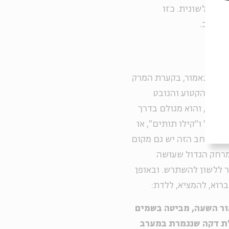
ידה לשונית. כזו
וך קשב.
ותן, כאמור, בקערת המרק
ם שבו הקטוע והנובט
י חסר, והוא מגולם בדרך
וכר" ו"קילו תותים", או
ל במרחב הזה יש גם מקום
מרחק הגדול שעושה
 ללשון להשתרש. ובאופן
רוא, להמציא, ללדת:
ור השעה, מביטה בשמים
ת דקה שנגמרת במערב