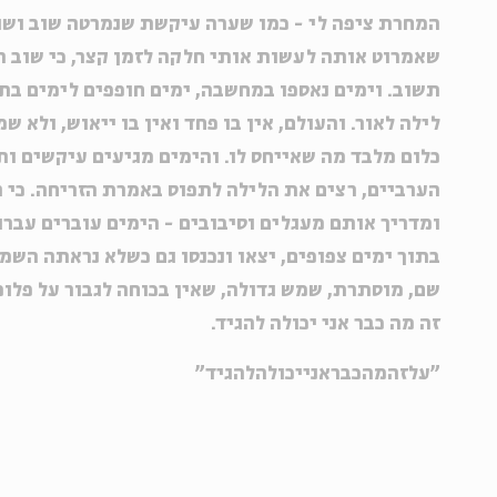
המחרת ציפה לי - כמו שערה עיקשת שנמרטה שוב ושו
שאמרוט אותה לעשות אותי חלקה לזמן קצר, כי שוב ת
תשוב. וימים נאספו במחשבה, ימים חופפים לימים בתנ
לילה לאור. והעולם, אין בו פחד ואין בו ייאוש, ולא שמ
כלום מלבד מה שאייחס לו. והימים מגיעים עיקשים ות
הערביים, רצים את הלילה לתפוס באמרת הזריחה. כי 
ומדריך אותם מעגלים וסיבובים - הימים עוברים עברו
בתוך ימים צפופים, יצאו ונכנסו גם כשלא נראתה השמ
שם, מוסתרת, שמש גדולה, שאין בכוחה לגבור על פלו
זה מה כבר אני יכולה להגיד.
"עלזהמהכבראנייכולהלהגיד"