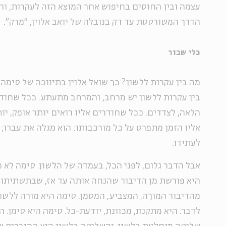
עצמה ובין החוסים בחיפוש אחר המוצא הזה לעקרות, וה
הדרך המשורטטת עד דק בנובלה של יואב אלוין, "מרק".
כלי שבור
מה בין עקרות ללשון? כך שואל אלוין בתיווכה של סימה.
בין עקרות ללשון יש מרחב, והמרחב מתעתע. ככל שחוד
הלאה, לצדדים. ככל שחודרים אליו רואים יותר אופק, יו
אליו הזמן מתפרט על כל מורכבותו: הוא מגלה את עברו;
לעתידו.
אבל הדבר גלום, לפני הכל, בעמדה של הלשון. סימה לא 
היא פורשת מן הדיבור שהנחה אותה עד אז, שבתשתיתו 
מהדיבור המורֶה, המצביע, המסמן. סימה היא מורה ללשון
לדבר. היא מתקנת, מכוונת, יודעת-כל. סימה היא סימן. 