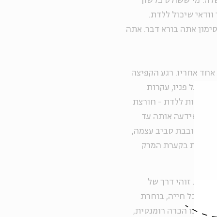
לה: מי ששולט בלשון
 וודאי שיכול ללדת.
ימון אתה בורא דבר. אתה
 אחד אחריו. רגע הקפיצה
ה, על פניו, עקרות
ה אפשרות ללדת - חורצת
ן כמו שידעה אותה עד
לשון סובבת סביב עצמה,
מדמיינת בקערת המרק
לשון. זוהי דרך של
ורה כל חייה, בוחרת
ו איננו הכרה רומנטית,