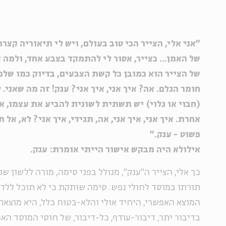
"אני אלי, הצייר הכי טוב בעולם, ויש לי תיאוריה ק
של האמן... כצייר, אסור לי להתמקד בצבע אחד, ולמה 
של הצייר הוא כמובן כל קשת הצבעים, בדיוק כמו שלמ
חומר הגלם. אה? איך אני, איך אני? ענק! זה מה שאני.
(חבוי או גלוי) יש תשתית לשונית להביע את עצמו, 
אחרת. איך אני, איך אני, אה, תגידי, איך אני? לא, אל תג
פשוט - ענק."
אילולא היה מבקש אישור הייתי אומרת: ענק.
כך אלי, הצייר ה"ענק", מגולל בפני סימה, מורה ללשון 
תורתו במוסד לחולי נפש. סימה שותקת כי לא תוכל ללדת
המוצא האפשרי, היחיד אולי והלא-בטוח כלל, היא מוצא
בדיבור יתר, דיבור-עודף, כל-דיבור, של חוסי המוסד האח