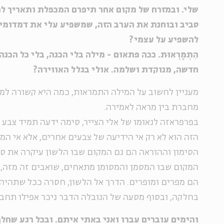
שלי. ובמזרח של מקום אחר תיפרם המכפלת ותאריך לה
סביב ובוחנת את הערב הזה, שמשפיע עלי את דמדומיו
להשפיע על עצמי?
הִתְמָרְאוּת. ככה פתאום - מילה בלי הכנה, בלי כל הכנ
חדשה, מנוקדת ושלמה. אולי בגלל האווירה?
מעניין לחשוב על המילה התמראות, כמה היא קשורה למ
מחברת בין מראה לאמירה.
בפרפראזה לנאומו של אלי הצייר, סימה ידעה תמיד צבע
הזה הוא לא רק אי הידיעה של צבעים אחרים, אלא אי המג
הסימון וההוראה הם גם המקום שבו הלשון עיקרה את ס
המקום שבו המסמן והמסומן מתאחים, שואבים זה מזה, 
הם מפרים ומופרים. הדרך אל הלשון, חסרה ככל שתהיה, 
בחלקה, ובסוף מסעה של הנובלה הדבר ניכר אפילו תחביר
והימים עוברים עברו ואני באתי איתם. ובכל רגע שחלף