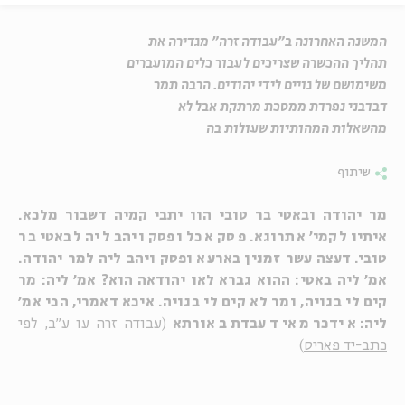
המשנה האחרונה ב"עבודה זרה" מגדירה את
תהליך ההכשרה שצריכים לעבור כלים המועברים
משימושם של גויים לידי יהודים. הרבה תמר
דבדבני נפרדת ממסכת מרתקת אבל לא
מהשאלות המהותיות שעולות בה
שיתוף
מר יהודה ובאטי בר טובי הוו יתבי קמיה דשבור מלכא.
איתיו לקמי' אתרוגא. פסק אכל ופסק ויהב ליה לבאטי בר
טובי. דעצה עשר זמנין בארעא ופסק ויהב ליה למר יהודה.
אמ' ליה באטי: ההוא גברא לאו יהודאה הוא? אמ' ליה: מר
קים לי בגויה, ומר לא קים לי בגויה. איכא דאמרי, הכי אמ'
ליה: אידכר מאי דעבדת באורתא
(עבודה זרה עו ע"ב, לפי
כתב-יד פאריס
)