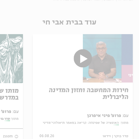
עוד בבית אבי חי
חירות המחשבה וחזון המדינה
מותו ש
הליברלית
במדרש 
עם:
פרופ' אביגדור שנאן
עם:
פרופ' פיני איפרגן
מתוך:
סדר בו
מתוך:
האופציה של שפינוזה: קריאה במאמר תיאולוגי־מדיני
סדר בוקר
וידאו
06.08.26
zoom