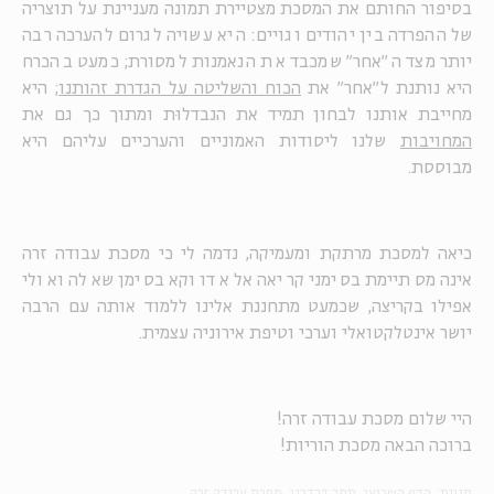
בסיפור החותם את המסכת מצטיירת תמונה מעניינת על תוצריה
של ההפרדה בין יהודים וגויים: היא עשויה לגרום להערכה רבה
יותר מצד ה"אחר" שמכבד את הנאמנות למסורת; כמעט בהכרח
היא נותנת ל"אחר" את
הכוח והשליטה על הגדרת זהותנו
; היא
מחייבת אותנו לבחון תמיד את הנבדלוּת ומתוך כך גם את
המחויבות
שלנו ליסודות האמוניים והערכיים עליהם היא
מבוססת.
כיאה למסכת מרתקת ומעמיקה, נדמה לי כי מסכת עבודה זרה
אינה מסתיימת בסימני קריאה אלא דווקא בסימן שאלה ואולי
אפילו בקריצה, שכמעט מתחננת אלינו ללמוד אותה עם הרבה
יושר אינטלקטואלי וערכי וטיפת אירוניה עצמית.
היי שלום מסכת עבודה זרה!
ברוכה הבאה מסכת הוריות!
תגיות:
הדף השבועי
תמר דבדבני
מסכת עבודה זרה