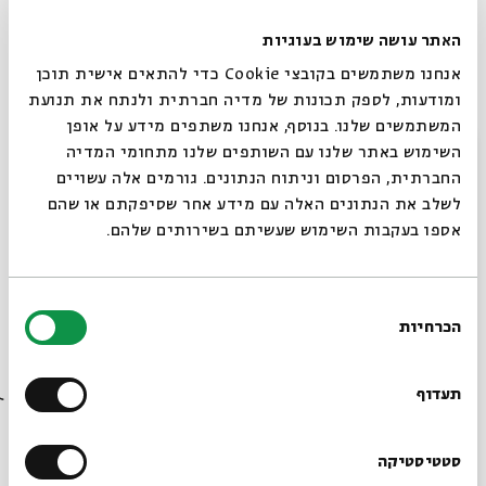
האתר עושה שימוש בעוגיות
אנחנו משתמשים בקובצי Cookie כדי להתאים אישית תוכן
ומודעות, לספק תכונות של מדיה חברתית ולנתח את תנועת
המשתמשים שלנו. בנוסף, אנחנו משתפים מידע על אופן
סגור
השימוש באתר שלנו עם השותפים שלנו מתחומי המדיה
החברתית, הפרסום וניתוח הנתונים. גורמים אלה עשויים
לשלב את הנתונים האלה עם מידע אחר שסיפקתם או שהם
אספו בעקבות השימוש שעשיתם בשירותים שלהם.
תשובה זו הופכת על פניה את התמונה המעמדית שהצטיירה
בתחילת הסיפור: המלך אמנם מפריד את סעודתו המשותפת עם
בחירת
באטי בר טובי מסעודתו של מר יהודה, אבל לא בגלל שהוא מעריך
הכרחיות
הסכמה
אותו פחות אלא דווקא בגלל שהוא מחזיק ממנו יותר. בעיני
רוצים לדעת מה קורה
המלך, מר יהודה נאמן למצוות דתו ומחויב להן, ולמרות שהדבר
בבית אבי חי לפני כולם?
יוצר ריחוק והפרדה ביניהם, הוא גם מעורר במלך כבוד והערכה.
תעדוף
דווקא הקרבה הישירה בין פי המלך לפיו של באטי בר טובי מהווה
כאן סימן של השפלה: באטי בר טובי שותף למלך כיוון ששניהם
הרשמו לניוזלטר שלנו
סטטיסטיקה
נוהגים כגויים ולא כיהודים.