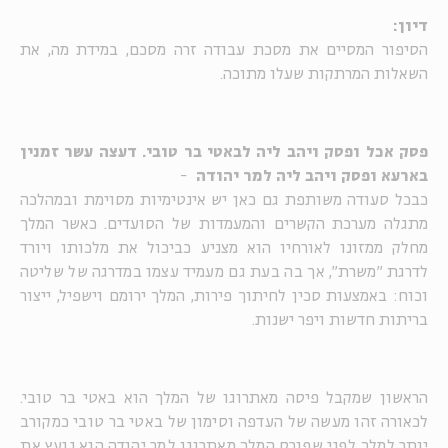
דיון:
הסיפור המסיים את מסכת עבודה זרה מסכם, במידת מה, את
השאלות המרתקות שעלו מתוכה.
פסק אכל ופסק ויהב ליה לבאטי בר טובי. דעצה עשר זמנין
בארעא ופסק ויהב ליה למר יהודה
-
כבכל סעודה משותפת גם כאן יש אינטימיות מסוימת ובמהלכה
מתגלה מערכת הקשרים והמעמדות של הסועדים. כאשר המלך
מחלק ממזונו לאורחיו הוא מצניע כביכול את מלכותו ויורד
לדרגת "משרת", אך בה בעת גם מעמיד עצמו במדרגה של שליטה
וכוח: באמצעות סכין לחיתוך פירות, המלך ירומם וישפיל, ייצור
בריתות חדשות ויפר ישנות.
הראשון שמקבל פיסה מאתרוגו של המלך הוא באטי בר טובי.
לכאורה זהו מעשה של העדפה וסימון של באטי בר טובי כמקורב
יותר למלך. לפני שפורס המלך מאתרוגו למר יהודה הוא נועץ את