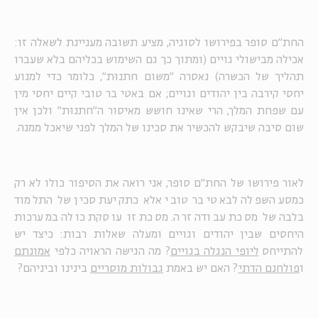
החת"ם סופר בפירושו לסוגיה, מציע תשובה מעניינת לשאלה זו:
אכילה מבישולי גויים (ומתוך כך גם השימוש בכליהם בלא שעברו
תהליך של הכשרה) נאסרה "משום חתנוּת", כלומר כדי למנוע
יחסי קירבה בין יהודים וגויים; אם באטי בר טובי קיים יחסי מין
עם שפחת המלך, הרי שאינו חושש מאיסור ה"חתנוּת" ולכן אין
שום סיבה שיבקש להכשיר את סכינו של המלך לפני שיאכל ממנה.
לאור פירושו של החת"ם סופר, אני רואה את הסיפור כולו לא רק
כמסע השפלה לבאטי בר טובי אלא כתקיעת סכין של התלמוד
בלבה של מסכת עבודה זרה. מסכת זו עוסקת כולה במערכות
היחסים שבין יהודים וגויים ומעלה שאלות רבות: כיצד יש
להתייחס
ליופי הנגלה בגויים
? מה הגישה הראויה כלפי
אמונתם
ו
פולחנם הדתי
? האם יש באמת
גבולות מוסריים
בינינו וביניהם?