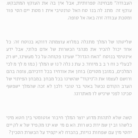
העבודה" מבחינה ספרותית, אבל אין בה את העוקץ המתבקש.
עוקץ זה מתגלה בנוסח האלטרנטיבי איתו מסתיים הסיפור
ומסכת עבודה זרה באה אל סופה.
שליטתו של המלך מתגלה במלוא עוצמתה דווקא בנוסח זה: כל
אחד יכול להכיר את מנהגי הכשרות של אדם פלוני, אבל ידע
אינטימי בנוסח "האח הגדול" שעינו פקוחה על כל מעשינו, יש רק
לבעלי כוח רב במיוחד. כעת נגלה לנו שהמלך (כמו מלך מלכי
המלכים, במובן מסוים) בוחן את אורחיו בכל דרכיהם, צופה בהם
ורושם לעצמו את ה"ניקוד" שהשיגו בכל מבחן. במבחן הפיתוי של
הערב הקודם נכשל באטי בר טובי ולכן לא זכה שהמלך ישפשף
סכינו לפני שיגיש לו מאתרוגו.
קשה שלא לתהות מדוע יוצר המלך חיבור אוטומטי בין חטא מיני
כלשהו ובין שמירת כשרות. האם מי שאינו מקפיד שלא לקיים
יחסי מין עם שפחות גויות, בהכרח לא יקפיד על הכשרת הסכין?