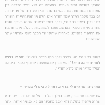
הסכין באדמה עשר פעמים. במעשה זה הוא יוצר הפרדה בין
סעודתו המשותפת עם באטי בר טובי ובין סעודתו של מר יהודה.
גם בכך מסמן המלך שמר יהודה אינו חלק מן האינטימיות השורה
בינו ובין באטי בר טובי, ובכך רומז לכאורה שהוא מעריך אותו
פחות. נעיצת הסכין באדמה, מעבר למשמעותה ההלכתית, חותכת
את הסיפור לשניים: לאחריה שיחסו של המלך לשני אורחיו שונה
משחשבנו.
באטי בר טובי חש בדבר ולכן הוא ממהר לשאול: "
ההוא גברא
לאו יהודאה הוא?
". הוא מבין שבאמצעות שיתוף הסכין ביניהם
המלך מגדיר אותו כ"לא יהודי".
אמ' ליה: מר קים לי בגויה, ומר לא קים לי בגויה
–
את שניכם אני מכיר, אומר המלך, ועליו – על מר יהודה – אני יודע
שהוא מקפיד בהלכה ולא יאכל מסכיני אם לא אכשיר אותה; אתה