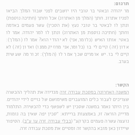
תרגום:
מר יהודה ובאטי בר טובי היו יושבים לפני שבור המלך. הביאו
לפניו אתרוג. חתך (המלך מן האתרוג) אכל וחתך (חתיכה נוספת)
ונתן לו לבאטי בר טובי. נעץ (את הסכין) עשר פעמים באדמה
וחתך (חתיכה נוספת מן האתרוג) ונתן לו למר יהודה. אמר לו
באטי: אותו האיש (כלומר, אני) לא יהודי הוא? אמר לו (המלך):
אדון (זה) קיים לי בו (כלומר, אני מחזיק ממנו) ואדון (זה) לא
קיים לי בו. יש אומרים שכך אמר לו (המלך): זכור מה שעשית
בערב.
הקשר:
המשנה האחרונה במסכת עבודה זרה
מגדירה את תהליך ההכשרה
שצריכים לעבור כלים המועברים משימושם של גויים לידי יהודים.
בין היתר נאמר במשנה שסכין יש לשפשף כדי להכשירהּ. התלמוד
מדייק הוראה זו, באמצעות ברייתא: "סכין יפה שאין בה גומות,
נועצה עשרה פעמים בקרקע" (
בבלי עבודה זרה עו ע"ב
). הסיפור
שיידון כאן מובא בהקשר זה ומסיים את מסכת עבודה זרה.