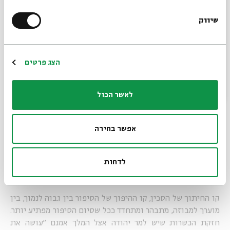
שיווק
*כתובת דוא"ל
איכא דאמרי, הכי אמ' ליה: אידכר מאי דעבדת באורתא
–
הסיפור ה"רשמי" הסתיים בחזקת הכשרות שיש למר יהודה אצל
המלך, אולם כבכל סיפור תלמודי טוב גם כאן חשוב לעורכים
הרשמה
הצג פרטים
להוסיף אפשרות סיום אלטרנטיבית, חריפה יותר.
לאשר הכול
למה מתכוון המלך בהזכירו לבאטי בר טובי את מעשיו בליל
אמש? רש"י מפרש: "דרך פרסיים למסור נשים לאכסנאים
אפשר בחירה
וכששיגרן להם בלילה שעבר קיבל באטי ורב יהודה לא קיבל". גם
אם אין מקורות היסטוריים לפירושו זה של רש"י, יסוד ספרותי
נדמה לי שיש להם.
לדחות
קו החיתוך של הסכין, קו ההיפוך של הסיפור בין גבוה לנמוך, בין
מוערך למבוזה, מתבהר ומתחדד ככל שסיום הסיפור מפתיע יותר.
חזקת הכשרות שיש למר יהודה אצל המלך אמנם "עושה את