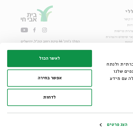
לי
ו קשר
דות
הרת נגישות
אי שימוש והצהרת
המלך ג'ורג' 44 פינת רחוב קק״ל, ירושלים
טיות
02-6215300
ות
info@bac.org.il
לאשר הכול
דיה חברתית ולנתח
פים שלנו
אפשר בחירה
ה עם מידע
לדחות
ו״ם
הצג פרטים