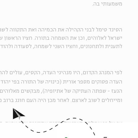
משמעותי בה.
הסיגד סימל לבני הקהילה את הכמיהה ואת התקווה לשוב 
ישראל לאלוהים, וכן את השמחה בתורה. חציו הראשון ש
לתענית ולתחנונים, וחציו השני לשמחה, לסעודה ולהוד
לפי המנהג הקדום, היו מנהיגי העדה, הקסים, עולים להר
העדה פסוקים מספר אורית (כינויה של התורה בפי יהוד
הגעז - שפתה העתיקה של אתיופיה), מבקשים מאלוהים
ומייחלים לשוב לארצם. לאחר מכן היה העם חוגג ברוב פ
אף על פי שחלקה הארי של יהדות אתיופיה עלה ארצה, ה
העדה. מדי שנה נאספים מנהיגי הקהילה ושאר ביתא ישר