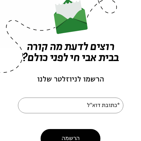
בירושלים כדי לשחזר את המעמד הזה. משם יוצאת קבו
לרחבת הכותל המערבי תוך שירה, ריקודים והלל לקדוש 
"קס" בשפת הגעז משמעו כהן. בימים שבהם התקיימה מ
רוצים לדעת מה קורה
באתיופיה, בין המאה הרביעית
בבית אבי חי לפני כולם?
המסורת, הקסים הראשונים היו מעדת הכוהנים שיצאה ל
אתיופיה.
הרשמו לניוזלטר שלנו
כשיהודי אתיופיה עלו ארצה, הרבנות הראשית לא ראתה 
שניתנו לקסים, ומנהיגיה הצעירים של העדה החלו לקב
*כתובת דוא"ל
הרבנות. בשנים האחרונות יורדת קרנם של הקסים, וכמ
חדשים להנהגה. רוב בני העדה רוחשים כלפיהם כבוד, אך
ונראה שלא יעברו שנים רבות עד שתכלה מסורת זו מהא
הרשמה