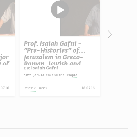
מסע
Prof. Isaiah Gafni -
ההבטחה
"Pre-Histories" of
jor
Jerusalem in Greco-
y of
Roman, Jewish and
Isaiah Gafni
עם:
f
Christian Literature
Jerusalem and the Temple
מתוך:
26.08.25
18.07.16
וידאו
אנגלית
.07.16