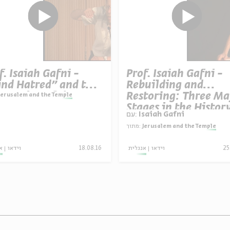
f. Isaiah Gafni -
Prof. Isaiah Gafni -
ind Hatred" and the
Rebuilding and
truction of the
Restoring: Three Ma
Jerusalem and the Temple
ond Temple
Stages in the Histor
Isaiah Gafni
עם:
the Second Temple o
Jerusalem and the Temple
מתוך:
Jerusalem
25
וידאו
אנגלית
18.08.16
וידאו
א