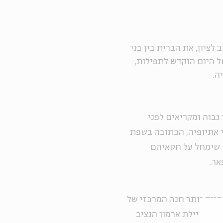
לציון, את הברית בין בני
ל היום הוקדש לתפילות,
יה.
 גבוה ומקריאים לפני
י אתיופיה, הכתובה בשפת
 שימחל על חטאיהם
אר.
סיגד נותר חגה המרכזי של
אל בטיילת ארמון הנציב