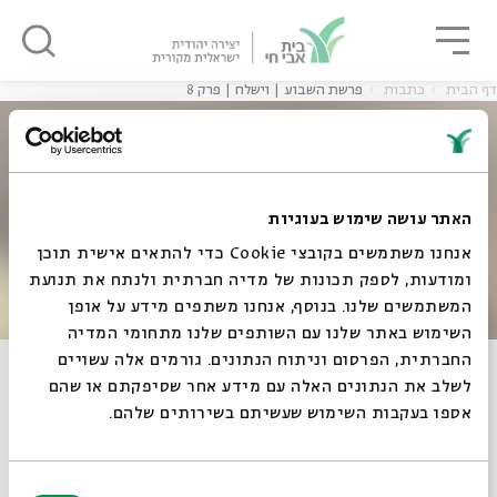
גור
סגור
סגור
דף הבית
כתבות
פרשת השבוע | וישלח | פרק 8
ה
אנגלית
נוער
האתר עושה שימוש בעוגיות
אנחנו משתמשים בקובצי Cookie כדי להתאים אישית תוכן
ה
אנגלית
מיוחדי
ומודעות, לספק תכונות של מדיה חברתית ולנתח את תנועת
המשתמשים שלנו. בנוסף, אנחנו משתפים מידע על אופן
סגור
השימוש באתר שלנו עם השותפים שלנו מתחומי המדיה
החברתית, הפרסום וניתוח הנתונים. גורמים אלה עשויים
פרשת השבוע | וישלח | פרק 8
לשלב את הנתונים האלה עם מידע אחר שסיפקתם או שהם
אספו בעקבות השימוש שעשיתם בשירותים שלהם.
09.11.10
בחירת