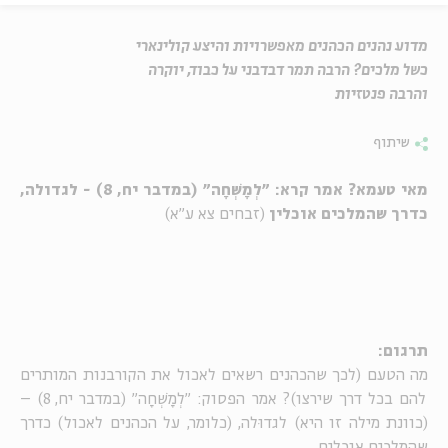
מדוע נהנים הכהנים מאפשרויות והיצע קולינארי
כשל מלכים? הרבה תמר דבדבני על כבוד, יוקרה
והרבה פנטזיות
שיתוף
מאי טעמא? אמר קרא: "לְמָשְׁחָה" (במדבר יח, 8) - לגדולה,
כדרך שהמלכים אוכלין
(זבחים צא ע"א)
תרגום:
מה הטעם (לכך שהכהנים רשאים לאכול את הקורבנות המותרים
להם בכל דרך שירצו)? אמר הפסוק: "לְמָשְׁחָה" (במדבר יח, 8) –
(כוונת מילה זו היא) לגדוּלה, (כלומר, על הכהנים לאכול) כדרך
שהמלכים אוכלים.