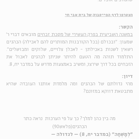
הצטרפו לדף הפייסבוק של בית אבי חי
הקשר:
במשנה השביעית בפרק העשירי של מסכת זבחים
מובאים דברי ר'
שמעון: "ובכולם (בכל הקורבנות המותרים להם לאכילה) הכהנים
רשאין לשנות באכילתן - לאכלן צלויים, שלוקים ומבושלים".
התלמוד תוהה מה הטעם להיתר שניתן לכהנים לאכול את
הזבחים בכל דרך שירצו, ומשיב באמצעות מדרש על במדבר יח, 8.
דיון:
מהי גדוּלתם של הכהנים ומה מלמדת אותנו העובדה שהיא
מתבטאת דווקא במזונם?
מה בין כהן למלך? כך על פי הערכות נראה כתר
הכהנים(פלאש90)
"לְמָשְׁחָה" (במדבר יח, 8) – לגדולה –