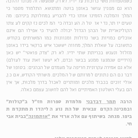
כשמטפחות משי כרוכות על ידיו. לא רק שמעשה זה מנוגד להלכה
הוא גם מפגין עושר באופן בוטה ומתנשא. התלמוד מספר כי
המלך והמלכה הזמינו אותו כדי להכריע במחלוקת ביניהם: מה
טעים יותר, גדי או טלה. העובדה כי המלכים נזקקים לעצתו
הקולינארית של הכהן הגדול יכולה להעיד כי אפילו הם אינם
אוכלים כמויות בשר גדולות ומגוונות כמו המשרתים בקודש.
כתשובה על שאלת המלך, מחווה יששכר איש ברקאי בידו באופן
מזלזל ונענש בכריתת שתי ידיו. לא רק "צדק פואטי" יש כאן
(הידיים שנמנעו ממגע בבשר ובדם, לא יעשו זאת עוד לעולם)
אלא גם אמירה עקרונית חריפה על מעמדם של הכהנים: בסופו של
דבר גם הם נתונים למרותם של המלכים. משרתי הקודש, אם כן,
אולי זוכים בכבוד מלכים ומותרים לאכול בדרך מלכוּת, אך אין
הם בעלי השלטון האמיתיים ואל להם לחשוב עצמם כאלה.
הרבה
תמר דבדבני
מלמדת ספרות חז"ל ב"קולות"
ובמכינה הקדם צבאית של התנועה ליהדות מתקדמת
ביפו. מנחה בשיתוף עם אלה ארזי את
"אותמונה"
בבית אבי
חי.