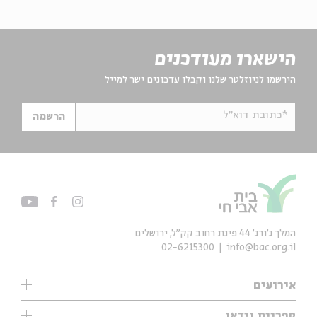
הישארו מעודכנים
הירשמו לניוזלטר שלנו וקבלו עדכונים ישר למייל
*כתובת דוא"ל
הרשמה
המלך ג'ורג' 44 פינת רחוב קק״ל, ירושלים
02-6215300
info@bac.org.il
אירועים
עיון
ספריית וידאו