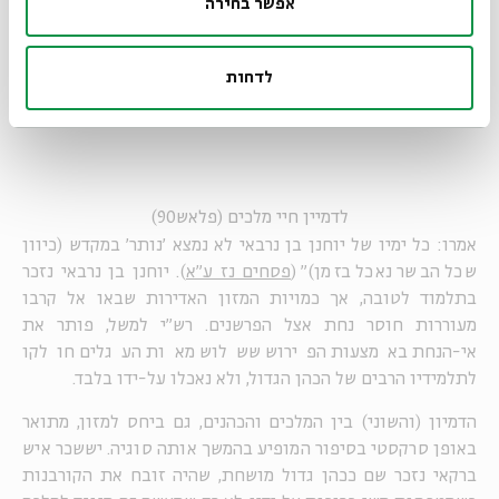
אפשר בחירה
מוסרי. כך למשל, מספר התלמוד על אחד מן הכהנים הגדולים:
"אמרו עליו על יוחנן בן נרבאי שהיה אוכל שלש מאות עגלים,
ושותה שלוש מאות גרבי יין, ואוכל ארבעים סאה גוזלות בקינוח
לדחות
סעודה (
).
גרב= כשמונה ליטר, סאה= כשמונה ק"ג
לדמיין חיי מלכים (פלאש90)
אמרו: כל ימיו של יוחנן בן נרבאי לא נמצא 'נותר' במקדש (כיוון
שכל הבשר נאכל בזמן)" (
פסחים נז ע"א
). יוחנן בן נרבאי נזכר
בתלמוד לטובה, אך כמויות המזון האדירות שבאו אל קרבו
מעוררות חוסר נחת אצל הפרשנים. רש"י למשל, פותר את
אי-הנחת באמצעות הפירוש ששלוש מאות העגלים חולקו
לתלמידיו הרבים של הכהן הגדול, ולא נאכלו על-ידו בלבד.
הדמיון (והשוני) בין המלכים והכהנים, גם ביחס למזון, מתואר
באופן סרקסטי בסיפור המופיע בהמשך אותה סוגיה. יששכר איש
ברקאי נזכר שם ככהן גדול מושחת, שהיה זובח את הקורבנות