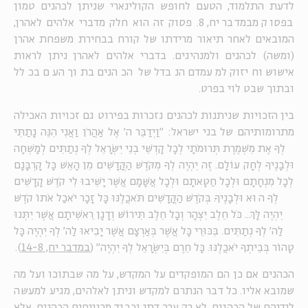
לדעת התלמוד, הטעם לחופש הקולינארי שניתן לכהנים טמון
בפסוק מבמדבר יח, 8. פסוק זה הוא חלק מדברי אלהים לאהרן,
המובאים לאחר תיאור מרידתו של קורח בבחירת משפחת אהרן
(ומשה) לכהנים ולמנהיגים. בדברי אלהים לאהרן ניתן לראות
אישוש וחיזוק למעמדם הנבדל של הכהנים בתוך העם בכלל
ובתוך שבט לוי בפרט.
בין הזכויות שניתנות לכהנים נזכרות בפירוט גם זכויות האכילה
מתרומותיהם של בני ישראל: "וַיְדַבֵּר ה' אֶל אַהֲרֹן וַאֲנִי הִנֵּה נָתַתִּי
לְךָ אֶת מִשְׁמֶרֶת תְּרוּמֹתָי לְכָל קָדְשֵׁי בְנֵי יִשְׂרָאֵל לְךָ נְתַתִּים לְמָשְׁחָה
וּלְבָנֶיךָ לְחָק עוֹלָם. זֶה יִהְיֶה לְךָ מִקֹּדֶשׁ הַקֳּדָשִׁים מִן הָאֵשׁ כָּל קָרְבָּנָם
לְכָל מִנְחָתָם וּלְכָל חַטָּאתָם וּלְכָל אֲשָׁמָם אֲשֶׁר יָשִׁיבוּ לִי קֹדֶשׁ קָדָשִׁים
לְךָ הוּא וּלְבָנֶיךָ. בְּקֹדֶשׁ הַקֳּדָשִׁים תֹּאכֲלֶנּוּ כָּל זָכָר יֹאכַל אֹתוֹ קֹדֶשׁ
יִהְיֶה לָּךְ... כֹּל חֵלֶב יִצְהָר וְכָל חֵלֶב תִּירוֹשׁ וְדָגָן רֵאשִׁיתָם אֲשֶׁר יִתְּנוּ
לַה' לְךָ נְתַתִּים. בִּכּוּרֵי כָּל אֲשֶׁר בְּאַרְצָם אֲשֶׁר יָבִיאוּ לַה' לְךָ יִהְיֶה כָּל
טָהוֹר בְּבֵיתְךָ יֹאכֲלֶנּוּ. כָּל חֵרֶם בְּיִשְׂרָאֵל לְךָ יִהְיֶה" (
במדבר יח, 14-8
).
הכהנים אם כן הם המופקדים על המקדש, על מה שבתוכו ועל מה
שמובא אליו. כל דבר הנתרם למקדש וניתן לאלהים, מגיע למעשה
לידיהם של הכהנים. לא רק ערך דתי וכבוד מרוויחים הכהנים, אלא