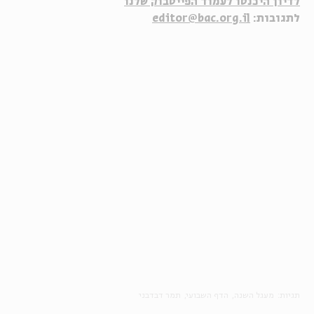
לדיון היכנסו לעמוד הפייסבוק שלנו
לתגובות:
editor@bac.org.il
תגיות:
מעגל השנה
הדף השבועי
תמר דבדבני