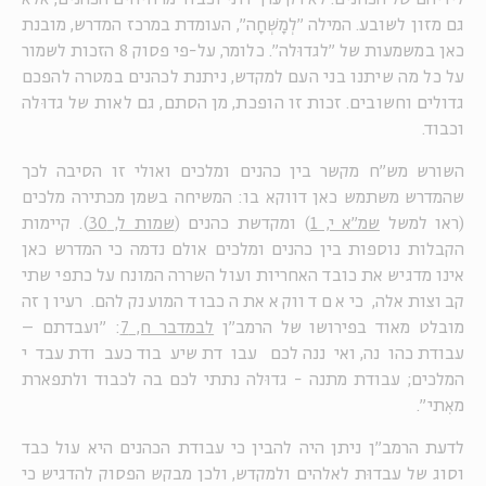
גם מזון לשובע. המילה "לְמָשְׁחָה", העומדת במרכז המדרש, מובנת
כאן במשמעות של "לגדוּלה". כלומר, על-פי פסוק 8 הזכות לשמור
על כל מה שיתנו בני העם למקדש, ניתנת לכהנים במטרה להפכם
גדולים וחשובים. זכות זו הופכת, מן הסתם, גם לאות של גדוּלה
וכבוד.
השורש מש"ח מקשר בין כהנים ומלכים ואולי זו הסיבה לכך
שהמדרש משתמש כאן דווקא בו: המשיחה בשמן מכתירה מלכים
(ראו למשל
שמ"א י, 1
) ומקדשת כהנים (
שמות ל, 30
). קיימות
הקבלות נוספות בין כהנים ומלכים אולם נדמה כי המדרש כאן
אינו מדגיש את כובד האחריות ועול השררה המונח על כתפי שתי
קבוצות אלה, כי אם דווקא את הכבוד המוענק להם. רעיון זה
מובלט מאוד בפירושו של הרמב"ן
לבמדבר ח, 7
: "ועבדתם –
עבודת כהונה, ואיננה לכם עבודת שיעבוד כעבודת עבדי
המלכים; עבודת מתנה - גדוּלה נתתי לכם בה לכבוד ולתפארת
מאִתי".
לדעת הרמב"ן ניתן היה להבין כי עבודת הכהנים היא עול כבד
וסוג של עבדוּת לאלהים ולמקדש, ולכן מבקש הפסוק להדגיש כי