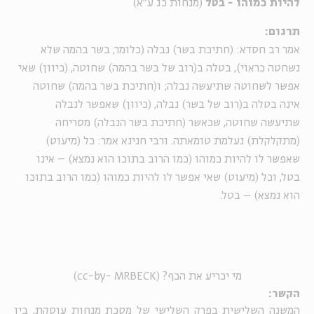
להיות כמוהו - בטל
(מנחות כג ע"א)
תרגום:
אמר רב חסדא: (חתיכת בשר) נבלה (כלומר, בשר בהמה שלא
נשחטה כראוי), בטלה ב(רוב של בשר בהמה) שחוטה, (כיוון) שאי
אפשר לשחוטה שתיעשה נבלה; ו(חתיכת בשר בהמה) שחוטה
אינה בטלה ב(רוב של בשר) נבלה, (כיוון) שאפשר לנבלה
שתיעשה שחוטה, שכאשר (חתיכת בשר הנבלה) מסריחה
(מתקלקלת) נעלמת טומאתה. ורבי חנינא אמר: כל (מיעוט)
שאפשר לו להיות כמוהו (כמו הרוב בתוכו הוא נמצא) – אינו
בטל, וכל (מיעוט) שאי אפשר לו להיות כמוהו (כמו הרוב בתוכו
הוא נמצא) – בטל.
מי יכריע את הכף? (cc-by- MRBECK)
הקשר:
המשנה השלישית בפרק השלישי של מסכת מנחות
עוסקת, בין