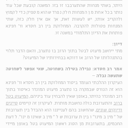
היתר, בשתי מנחות שהתערבבו זו בזו. המשנה קובעת שכל עוד
נותר בכל אחת מן המנחות חלק נפרד שהוא מספיק כדי לקמוץ
ולהקריב אותו, יש לעשות זאת, אך אם אין חלק כזה, שתי
המנחות פסולות להקרבה. המחלוקת בין רב חסדא ור' חנינא
פותחת את הדיון התלמודי במשנה זו.
דיון:
מתי ייחשב מיעוט לבטל בתוך הרוב בו נתערב, והאם הדבר תלוי
בהתנהלותו של הרוב או דווקא בבחירותיו של המיעוט?
אמר רב חסדא: נבילה בטילה בשחוטה, שאי אפשר לשחוטה
שתעשה נבלה
–
העיקרון ההלכתי העומד ביסוד המחלוקת בין רב חסדא ור' חנינא
הוא זה הגורס שבמקרה בו נתערב מיעוט המוגדר כאיסור בתוך
רוב המוגדר כהיתר, באופן שאין להבחין עוד ביניהם,
המיעוט בטל
ברוב
והתערובת כולה נחשבת מותרת. לעיקרון זה קיימים
סייגים
ודיוקים שונים
, שהחשוב בהם לענייננו הוא ההבדל בין תערובות
של "מין במינו" ובין תערובות של "מין בשאינו מינו". לדעת
החכמים, בתערובות מן הסוג ראשון המיעוט בטל באופן מיידי