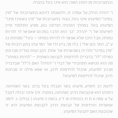
ובתערובות מן הסוג השני, הוא אינו בטל בהכרח.
ר' יהודה חולק על עמדה זו, ולטענתו דווקא בתערובות של "מין
במינו" המיעוט אינו בטל, בעוד בתערובות של "מין בשאינו מינו"
המיעוט בטל. במהלך הסוגיה הנדונה כאן, מציע התלמוד סייג
לשיטתו של ר' יהודה: "כך הוא הדבר במקום שאפשר לו להיות
כמותו, אבל היכן שלא אפשר לו להיות כמותו – בטל" (מנחות כג
ע"ב, התרגום שלי). כלומר, ביטולו של המיעוט בתערובות של
"מין במינו" תלויה באפשרות של אחת הקבוצות (אליה מכוונת
המילה "לו" בדבריו) להידמות לקבוצה האחרת – "להיות כמותו".
מה הוא הנושא התחבירי של דברי ר' יהודה? האם ה"לו" שבדבריו
מכוון למיעוט, שיכול להידמות לרוב, או שמא מילה זו מכוונת
לרוב שיכול להידמות למיעוט?
לדעת רב חסדא, מיעוט בשר הנבלה בטל ברוב בשר השחוטה.
נימוקו הוא שקבוצת הרוב (שחוטה, במקרה זה) אינה יכולה לקבל
על עצמה את תכונותיה של קבוצת המיעוט (נבלה). כלומר,
אפשרות ההידמות של קבוצת הרוב לקבוצת המיעוט היא זו
שקובעת האם יתבטל המיעוט.