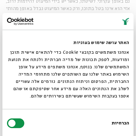
גם באופן עקרוני. לשיטתו, כאשר יש בידי המיעוט להידמות לרוב,
אזי הוא אינו בטל בתוכו, ורק כאשר המיעוט נבדל באופן מהותי
מן הרוב בתוכו הוא מעורב, הוא נחשב מבוטל.
לדעת התלמוד, הן רב חסדא הן ר' חנינא הולכים אחר שיטת ר'
יהודה ובניגוד לשיטת החכמים. כלומר – בתערובות "מין במינו"
המיעוט אינו בטל. אם כך, במה הם חלוקים?
האתר עושה שימוש בעוגיות
אנחנו משתמשים בקובצי Cookie כדי להתאים אישית תוכן
ומודעות, לספק תכונות של מדיה חברתית ולנתח את תנועת
המשתמשים שלנו. בנוסף, אנחנו משתפים מידע על אופן
סגור
השימוש באתר שלנו עם השותפים שלנו מתחומי המדיה
החברתית, הפרסום וניתוח הנתונים. גורמים אלה עשויים
לשלב את הנתונים האלה עם מידע אחר שסיפקתם או שהם
אספו בעקבות השימוש שעשיתם בשירותים שלהם.
בחירת
הכרחיות
הסכמה
רוצים לדעת מה קורה