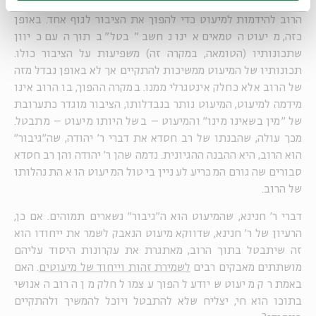
בטומאה,
כדי לשמור על שלמותו
. כלומר, ר' יהודה דורש מקבוצת
הרוב להידמות למיעוט כדי להפוך את הציבור לגוף אחד. באופן
כזה, מיעוט הטמאים אינו נחשב "בטל" בתוך העם כיוון
שתכונותיו (הטומאה, במקרה זה) משפיעות על הציבור כולו.
תכונותיו של המיעוט ממשיכות להתקיים אך לא באופן נבדל מזה
של הרוב אלא כחלק אינטגרלי ממנו. במקרה ההפוך, בו הרוב אינו
מידמה למיעוט, המיעוט נותר בנבדלותו, הציבור מוגדר כתערובת
של "מין בשאינו מינו" והמיעוט – בשל היותו מיעוט – מתבטל.
מכך עולה, שהבנתו של רב חסדא את דברי ר' יהודה, שה"גיבור"
הוא הרוב, היא ההבנה ההגיונית. נדמה שהן ר' יהודה והן רב חסדא
סבורים שהגורם המכריע לעניין ביטול המיעוט הוא התנהלותו
של הרוב.
דברי ר' חנינא, שהמיעוט הוא ה"גיבור" נשארים תמוהים. אם כן,
הרעיון של ר' חנינא, שדווקא מיעוט הנאבק לשמר את ייחודו הוא
זה שיתבטל בתוך הרוב, מאתגרת את עקרונות היסוד עליהם
מושתתים מאבקים רבים
לשמירת זהות וייחוד של מיעוטים
. האם
באמת רק מיעוט שיודע להפוך עצמו לחלק מן הרוב האנושי
בתוכו הוא חי, יצליח שלא להתבטל ויוכל להמשיך ולהתקיים