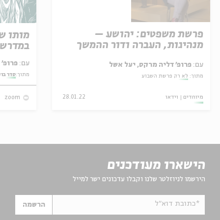
פרשת משפטים: יהושע –
מותו ש
מנהיגות, העברה ודור ההמשך
במדרש 
עם:
פרופ' אביגדור שנאן
עם:
פרופ' דליה מרקס, יעל אשל
מתוך:
סדר בו
מתוך:
לא רק פרשת השבוע
מיוחדים
וידאו
28.01.22
zoom
הישארו מעודכנים
הירשמו לניוזלטר שלנו וקבלו עדכונים ישר למייל
*כתובת דוא"ל
הרשמה