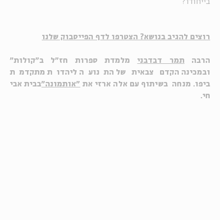
בייחודו?
רוצים להגיב בנושא? הצטרפו לדף הפייסבוק שלנו
הרבה
תמר דבדבני
מלמדת ספרות חז"ל ב"קולות"
ובמכינה הקדם צבאית של התנועה ליהדות מתקדמת
ביפו. מנחה בשיתוף עם אלה ארזי את
"אותמונה"
בבית אבי
חי.