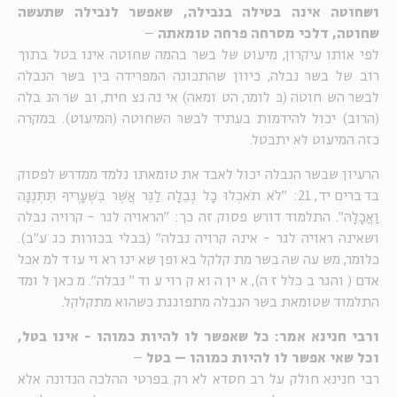
ושחוטה אינה בטילה בנבילה, שאפשר לנבילה שתעשה
שחוטה, דלכי מסרחה פרחה טומאתה
–
לפי אותו עיקרון, מיעוט של בשר בהמה שחוטה אינו בטל בתוך
רוב של בשר נבלה, כיוון שהתכונה המפרידה בין בשר הנבלה
לבשר השחוטה (כלומר, הטומאה) אינה נצחית, ובשר הנבלה
(הרוב) יכול להידמות בעתיד לבשר השחוטה (המיעוט). במקרה
כזה המיעוט לא יתבטל.
הרעיון שבשר הנבלה יכול לאבד את טומאתו נלמד ממדרש לפסוק
בדברים יד, 21: "לֹא תֹאכְלוּ כָל נְבֵלָה לַגֵּר אֲשֶׁר בִּשְׁעָרֶיךָ תִּתְּנֶנָּה
וַאֲכָלָהּ". התלמוד דורש פסוק זה כך: "הראויה לגר - קרויה נבלה
ושאינה ראויה לגר - אינה קרויה נבלה" (בבלי בכורות כג ע"ב).
כלומר, משעה שהבשר מתקלקל באופן שאינו ראוי עוד למאכל
אדם (והגר בכלל זה), אין הוא קרוי עוד "נבלה". מכאן לומד
התלמוד שטומאת בשר הנבלה מתפוגגת כשהוא מתקלקל.
ורבי חנינא אמר: כל שאפשר לו להיות כמוהו - אינו בטל,
וכל שאי אפשר לו להיות כמוהו – בטל
–
רבי חנינא חולק על רב חסדא לא רק בפרטי ההלכה הנדונה אלא