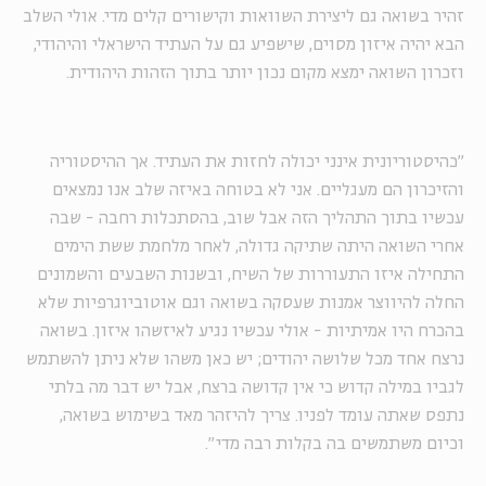
זהיר בשואה גם ליצירת השוואות וקישורים קלים מדי. אולי השלב
הבא יהיה איזון מסוים, שישפיע גם על העתיד הישראלי והיהודי,
וזכרון השואה ימצא מקום נכון יותר בתוך הזהות היהודית.
"כהיסטוריונית אינני יכולה לחזות את העתיד. אך ההיסטוריה
והזיכרון הם מעגליים. אני לא בטוחה באיזה שלב אנו נמצאים
עכשיו בתוך התהליך הזה אבל שוב, בהסתכלות רחבה - שבה
אחרי השואה היתה שתיקה גדולה, לאחר מלחמת ששת הימים
התחילה איזו התעוררות של השיח, ובשנות השבעים והשמונים
החלה להיווצר אמנות שעסקה בשואה וגם אוטוביוגרפיות שלא
בהכרח היו אמיתיות - אולי עכשיו נגיע לאיזשהו איזון. בשואה
נרצח אחד מכל שלושה יהודים; יש כאן משהו שלא ניתן להשתמש
לגביו במילה קדוש כי אין קדושה ברצח, אבל יש דבר מה בלתי
נתפס שאתה עומד לפניו. צריך להיזהר מאד בשימוש בשואה,
וכיום משתמשים בה בקלות רבה מדי".