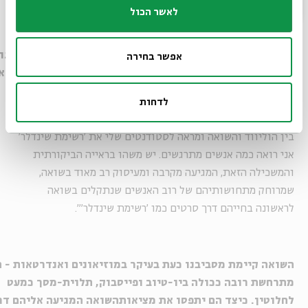
לאשר הכול
האם
אין
חשש
שהתיעוד
ההוליוודי
של
השואה
יהווה
גם
הוא
גו
אפשר בחירה
משהו
בתיעוד
העלילתי
המוסרט
והדיגיטלי
הזה
שיכול
להפוך
א
"באופן כללי אני מאוד לא מסכימה עם הביקורת כלפי תיעוד
לדחות
השואה ההוליוודי. בכל פעם שאני מגיעה בקורסים שלי לחיבור
בין הוליווד והשואה ומראה לסטודנטים שלי את 'רשימת שינדלר'
אני רואה כמה אנשים מתרגשים. יש משהו בראייה הביקורתית
והמשכילה הזאת, המגיעה מקרבה ומעיסוק רב מאוד בשואה,
שמרוחק מתחושותיהם של רוב האנשים שנתקלים בשואה
לראשונה בחייהם דרך סרטים כמו 'רשימת שינדלר'".
השואה
קיימת
מסביבנו
כעת
בעיקר
במוזיאונים
ואנדרטאות
-
ה
מתרחשת
רובה
ככולה
ביו
-
טיוב
ופייסבוק
,
תלוית
-
מסך
כמעט
לחלוטין
.
כיצד
הם
יתפסו
את
מציאות
השואה
המגיעה
אליהם
דר