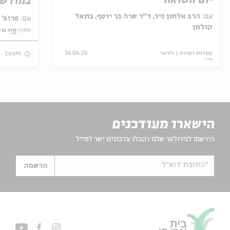
יום השואה
במדרש 
עם:
הרב אלחנן ניר, ד"ר שרה בר יוסף, בתאל
עם:
פרופ' אביגדור שנאן
קולמן
מתוך:
סדר בו
ספרות ושירה
וידאו
14.04.26
zoom
הישארו מעודכנים
הירשמו לניוזלטר שלנו וקבלו עדכונים ישר למייל
*כתובת דוא"ל
הרשמה