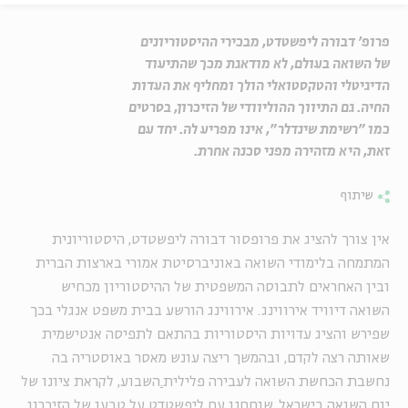
פרופ' דבורה ליפשטדט, מבכירי ההיסטוריונים
של השואה בעולם, לא מודאגת מכך שהתיעוד
הדיגיטלי והטקסטואלי הולך ומחליף את העדות
החיה. גם התיווך ההוליוודי של הזיכרון, בסרטים
כמו "רשימת שינדלר", אינו מפריע לה. יחד עם
זאת, היא מזהירה מפני סכנה אחרת.
שיתוף
אין צורך להציג את פרופסור דבורה ליפשטדט, היסטוריונית
המתמחה בלימודי השואה באוניברסיטת אמורי בארצות הברית
ובין האחראים לתבוסה המשפטית של ההיסטוריון מכחיש
השואה דיוויד אירווינג. אירווינג הורשע בבית משפט אנגלי בכך
שפירש והציג עדויות היסטוריות בהתאם לתפיסה אנטישמית
שאותה רצה לקדם, ובהמשך ריצה עונש מאסר באוסטריה בה
נחשבת הכחשת השואה לעבירה פלילית
.
השבוע, לקראת ציונו של
יום השואה בישראל, שוחחנו עם ליפשטדט על טבעו של הזיכרון