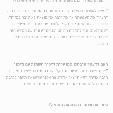
מפגש מעורר התרגשות. מתוך הסרט "רשימת שינדלר"
"באשר לאמנות הנעשית סביב השואה, כהיסטוריונית איני יכולה
להעריך את השפעתה אך את רובה אני מוצאת לא טובה במיוחד.
בתור מרצה והיסטוריונית אני מלמדת את העובדות ומשאירה
לסטודנטים שלי להחליט מה הם יכולים לעשות עם המידע הזה.
אם הם צריכים שיגידו להם מה לעשות איתו, עבודתי כמורה
נכשלה".
האם
לדעתך
חובתנו
המוסרית
לזכור
תשתנה
עם
הזמן
?
"
אני חושבת שזה ייעשה יותר קל. החובה שלנו תישאר תמיד, זו
חובה אדירה והיא תישאר אדירה. אך אסור שהשואה תהפך לסיבת
הקיום של הזהות היהודית. זאת תופעה מסוכנת מאוד.
כיצד
את
עצמך
זוכרת
את
השואה?