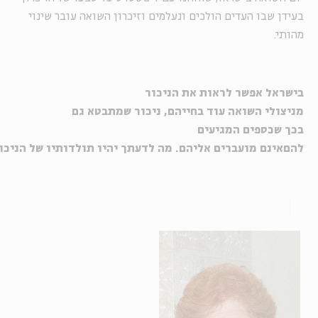
בעידן שבו העדים הולכים ונעלמים וזיכרון השואה עובר שינוי
מהותי.
בישראל
אפשר
לראות
את
הניכור
מניצולי
השואה
עוד
בחייהם
,
ניכור שמתבטא גם
בכך
שכספים המגיעים
להם
אינם
מועברים
אליהם
.
מה
לדעתך
יהיו
תולדותיו
של
הניכו