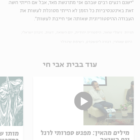
"ישנם רגעים רבים שבהם אני מתרגשת מאד, אבל אם הייתי חשה
זאת באינטנסיביות כל הזמן לא הייתי מסוגלת לעשות את
העבודה ההיסטוריונית שאותה אני חייבת לעשות".
תגיות:
ניצולי שואה
היסטוריה יהודית
יום השואה
דעות
זיכרון ישראלי
היום שאחרי
דבורה ליפשטדט
רשימת שינדלר
עוד בבית אבי חי
מילים מהאין: מפגש ספרותי לרגל
מותו ש