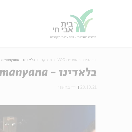
גור
סגור
דף הבית
ספריית VOD
מוזיקה
בלאדינו - La kumida la manyana
בלאדינו - La kumida la manyana
20.10.21
יד בחשון