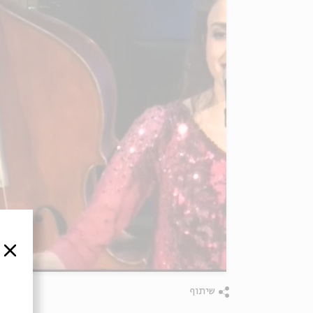
סגור
שיתוף