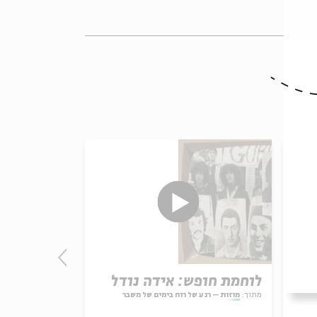
יום
לוחמת חופש: אידה נודל
בואו לדייט
סבתא בבית 
מתוך:
מוזות – רגע של רוח בימים של משבר