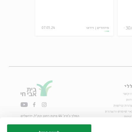
30
פרויקט
מיוחדים
וידאו
07.05.24
לי
ו קשר
דות
הרת נגישות
אי שימוש והצהרת
המלך ג'ורג' 44 פינת רחוב קק״ל, ירושלים
טיות
02-6215300
ות
info@bac.org.il