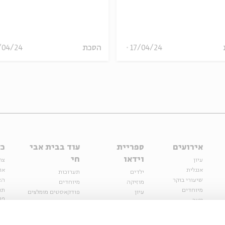
17/04/24
הסכת
/04/24
אירועים
ספריית
עוד בבית אבי
כל
וידאו
חי
עיון
צר
אנגלית
או
ילדים
תערוכות
שיעורי בוקר
הצ
מוזיקה
מיוחדים
מיוחדים
תנ
עיון
פודקאסטים מומלצים
פר
נוער
מיוחדים
כתבות
חנ
ספרות ושירה
ספרות ושירה
קצה הקרחון
סדרות
על הדרך