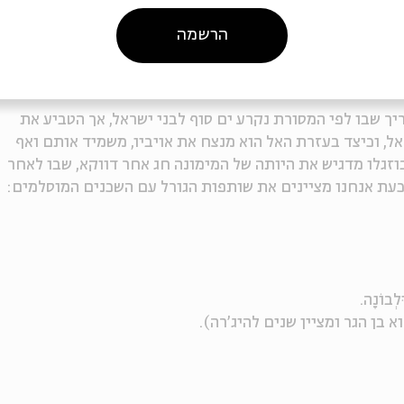
 (=רועה נאמן, שהוא משה רבנו)
הרשמה
יך שבו לפי המסורת נקרע ים סוף לבני ישראל, אך הטביע את
אל, וכיצד בעזרת האל הוא מנצח את אויביו, משמיד אותם ואף
בוזגלו מדגיש את היותה של המימונה חג אחר דווקא, שבו לאחר
עת אנחנו מציינים את שותפות הגורל עם השכנים המוסלמים:
ְבוֹנָה.
מי, שהוא בן הגר ומציין שנים להיג'רה).