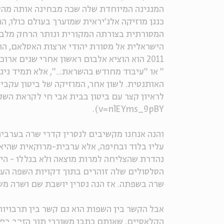
המנגינה המיוחדת שלה שכה מבחינה אותה מהערבי
כנגן מוזיקה אלג'יראית שמוערך בעולם כולו, 
המסורתית בצורתה המקורית ונותר הרחק מלב 
הישראלית אל מסורת יהודי ארצות האסלאם, הח
2011 הוא הוציא אלבום ראשון אחרי שנים אר
" או "עיבוד מחודש בהשראת...", אלא תמיד ניג
האותנטית. לשון אחר, המוזיקה של ביטון עקב
v=nlEYms_9pBY).
והנה אנחנו מקשיבים לנסרין קדרי שרה בערבי
עליו בלוד ובחיפה, אלא ערבית-מרוקאית שהיא
נהדרת שהצליחה למרות מוצאה ולא בגללו - היא
הסלסולים שלה זוהרים בתוך דקויות השפה הערב
שרה בשפתה. אז הנה נסרין יושבת שם ושרה משה
אבל הקשר בין השפות הוא גם קשר בין תרבויו
הקלאסיים, שאותם כתבו משוררי תור הזהב בס