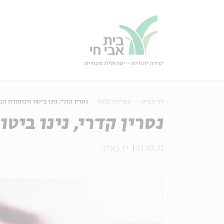
גור
סגור
דף הבית
ספריית VOD
נסרין קדרי, נינו ביטון ותזמורת המ
נסרין קדרי, נינו ביט
01.03.21
יז באדר