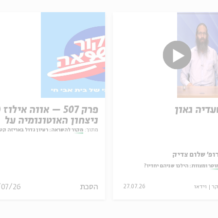
עדיה גאון
ניצחון האוטונומיה על
המחויבות
מתוך:
מקור להשראה: רעיון גדול באריזה קט
ופ' שלום צדיק
וסר ומצוות: הילכו שניהם יחדיו?
הסכת
/07/26
קר
וידאו
27.07.26