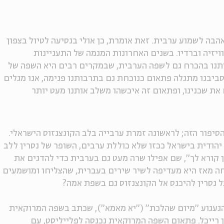
בה לשמוע ערבית. זאת אומרת, כן אולי בנסיעה לטיול בצפון
ויזיה וברדיו. בשנים האחרונות המגמה של התעניינות
תנו בהכרח גם לשפה הערבית, שבמקרים רבים היא השפה של
יבנו מתגלה פתאום כנוכחת גם בתרבותנו פנימה, אנו מגלים
ת שכנינו, ופתאום זה איכשהו משלב אותנו מעט יותר
סיפור הזה; לראשונה זמרת ערבייה בלב הקונצנזוס הישראלי.
הודית בישראל ככזו שלא כוללת ערבים, השופר של נסרין ללב
ן קורא לך", שם אפילו שרה מעט גם בערבית כדי להדגים את
חה מאז היא מעדיפה לשיר שירים בעברית, שהצליחו ומושמעים
 נסרין להיכנס אל הקונצנזוס גם בשפת אמה?
הגעגוע "מיום שהלכת" ("יא מאמא"), שכתב בשפה המרוקאית
ן רייכל. פתאום השפה המרוקאית נכנסה לפלייליסט, עם