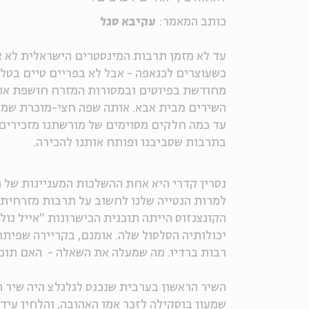
כותב המאמר:
עקיבא סגל
עד לא מזמן תרבות המינסטרים הישראלית לא אה
כשעוצרים לכנאפה - אבל לא בפריים טיים בטלו
מחודשת בפיוטים ובמסורות המזרח חושפת או
השירים מבית אבא. אותה שפה חצי-מוכרת שמסב
עד כמה חלקים מסוימים של מורשתנו מזכירים א
בתרבות שסביבנו ופותח אותנו להכירה.
נסרין קדרי היא אחת ההשלכות המעניינות של ה
למרות הנטייה שלנו לחשוב על תרבות מזרחית י
הקונצנזוס הייתה תוכנית הכישרונות "אייל גול
יכולותיה הסלסול שלה. אומנם, בקריירה שפית
רבות ברדיו. מה שמעלה את השאלה - האם תוכל
השיר הראשון בערבית שנכנס לגלגלצ היה שיר 
שמעון בוסקילה לזכר אמו האהובה, והלחין עיד