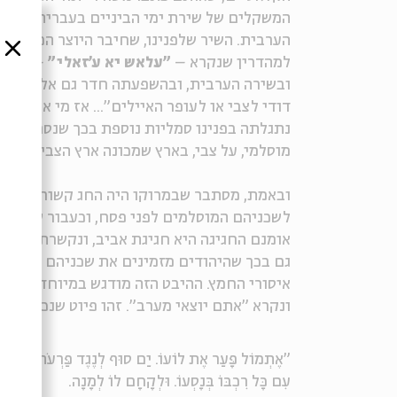
המשקלים של שירת ימי הביניים בעברית הם ל
סגור
למהדרין שנקרא –
"עלאש יא ע'זאלי"
– "מדוע
ובשירה הערבית, ובהשפעתה חדר גם אל פיוטים
דודי לצבי או לעופר האיילים"... אז מי אם כן 
נתגלתה בפנינו סמליות נוספת בכך שנסרין הער
מוסלמי, על צבי, בארץ שמכונה ארץ הצבי, בחגם 
ובאמת, מסתבר שבמרוקו היה החג קשור קשר הד
לשכניהם המוסלמים לפני פסח, וכעבור שבעה י
אומנם החגיגה היא חגיגת אביב, ונקשרת לעתי
גם בכך שהיהודים מזמינים את שכניהם המוסלמ
איסורי החמץ. ההיבט הזה מודגש במיוחד בפיוט ש
ונקרא "אתם יוצאי מערב". זהו פיוט שנכתב כאן
"אֶתְמוֹל פָּעַר אֶת לוֹעוֹ. יַם סוּף לְנֶגֶד פַּרְעֹה.
עִם כָּל רִכְבּוֹ בְּנָסְעוֹ. וּלְקָחָם לוֹ לְמָנָה.