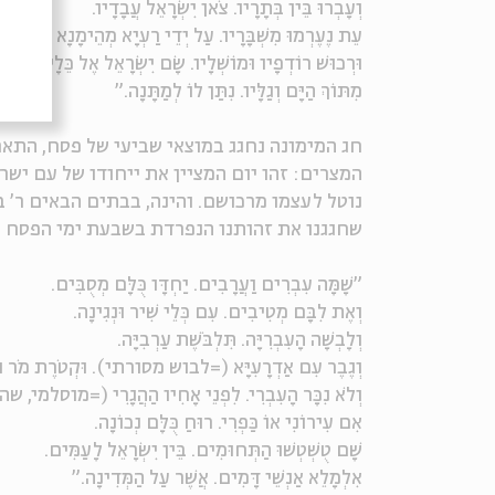
וְעָבְרוּ בֵּין בְּתָרָיו. צֹאן יִשְׂרָאֵל עֲבָדָיו.
עֵת נֶעֶרְמוּ מִשְׁבָּרָיו. עַל יְדֵי רַעְיָא מְהֵימָנָא
וּרְכוּשׁ רוֹדְפָיו וּמוֹשְׁלָיו. שָׂם יִשְׂרָאֵל אֶל כֵּלָיו.
מִתּוֹךְ הַיָּם וְגַלָּיו. נִתַּן לוֹ לְמַתָּנָה."
חג המימונה נחגג במוצאי שביעי של פסח, התאר
המצרים: זהו יום המציין את ייחודו של עם ישר
נוטל לעצמו מרכושם. והינה, בבתים הבאים ר' 
שחגגנו את זהותנו הנפרדת בשבעת ימי הפסח כ
"שָׁמָּה עִבְרִים וַעֲרָבִים. יַחְדָּו כֻּלָּם מְסֻבִּים.
וְאֶת לִבָּם מְטִיבִים. עִם כְּלֵי שִׁיר וּנְגִינָה.
וְלָבְשָׁה הָעִבְרִיָּה. תִּלְבֹּשֶׁת עַרְבִיָּה.
וְגֶבֶר עִם אַדְרָעִיָּא (=לבוש מסורתי). וּקְטֹרֶת מֹר וּל
וְלֹא נִכָּר הָעִבְרִי. לִפְנֵי אָחִיו הַהֲגָרִי (=מוסל
אִם עִירוֹנִי אוֹ כַּפְרִי. רוּחַ כֻּלָּם נְכוֹנָה.
שָׁם טֻשְׁטְשׁוּ הַתְּחוּמִים. בֵּין יִשְׂרָאֵל לָעַמִּים.
אִלְמָלֵא אַנְשֵׁי דָּמִים. אֲשֶׁר עַל הַמְּדִינָה."