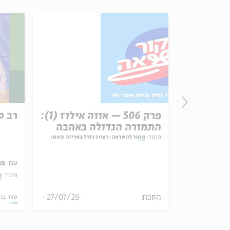
זון
פרק 506 – אווה אילוז (1):
רב ס
התמורה הגדולה באהבה
מתוך:
מקור להשראה: רעיון גדול באריזה קטנה
עם:
פר
אמר תיאולוגי־מדיני
מתוך:
מ
הסכת
27/07/26
06.08.26
סדר בו