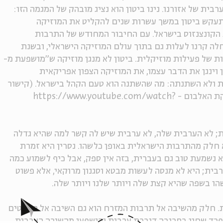
ת של אזורנו. נינו ביטון הוא נציג מובהק של המגמה הזו:
התעקש ביטון במשך עשרות שנים להקליט את המוזיקה
הקונצנזוס בישראל. עם החיבור המחודש של התרבות
לה קרנו לעלות גם בתוך עולם המוזיקה הישראלי, ובשנת
וכות של פעילות מוזיקלית. ביטון לא מנגן מוזיקה ש"מושפעת מ-
ן וינגן את הדבר עצמו, את המוזיקה הצפון אפריקאית
ית ולא השתנתה: מה שהשתנה הוא טעם הקהל בישראל. (קישור
לראיון קצר עם ביטון בבית אבי חי לקראת השקת האלבום - https://www.youtube.com/watch?
ת; לא הערבית שלה, לא ערבית שיש לה קשר למה שהיא גדלה
 חלק מהתרבות הישראלית באופן כלשהו. נסרין היא זמרת
 נשמעת טוב גם בעברית, בזה אין ספק, אבל כיף לשמוע כמה
ית; היא לא מנסה לעשות מבטא וסגנון מרוקאי, אלא פשוט
ו בשפה שהיא קצת שלה ויותר שלנו ויותר שלה.
ת. חלק מהשיבה אל תרבות המזרח הוא גם השיבה אל הפיוטים
פרד שחיו בסביבה דוברת ערבית והושפעו מהשירה הערבית.