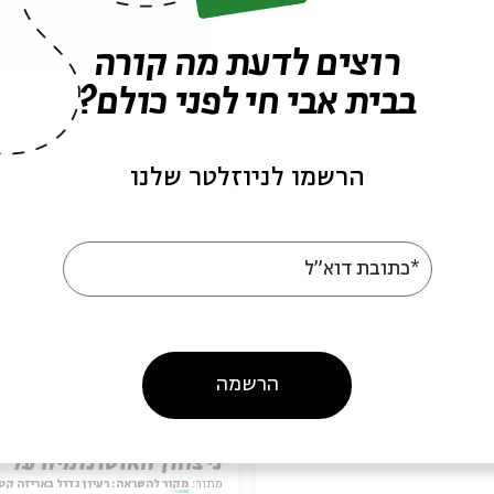
רוצים לדעת מה קורה
בבית אבי חי לפני כולם?
עוד בבית אבי חי
הרשמו לניוזלטר שלנו
*כתובת דוא"ל
הרשמה
עדיה גאון
ניצחון האוטונומיה על
המחויבות
מתוך:
מקור להשראה: רעיון גדול באריזה קט