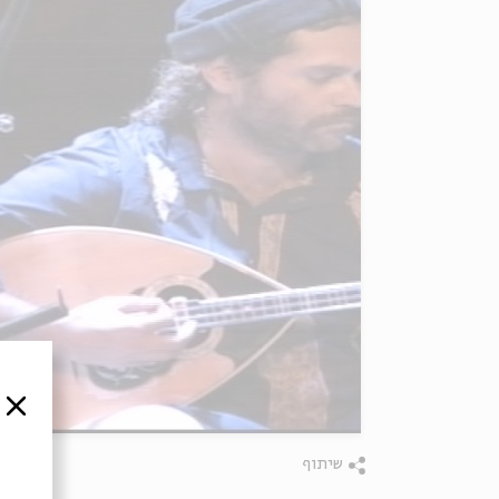
סגור
שיתוף