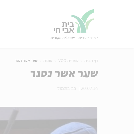
גור
סגור
דף הבית
ספריית VOD
שונות
שער אשר נסגר
שער אשר נסגר
20.07.14
כב בתמוז