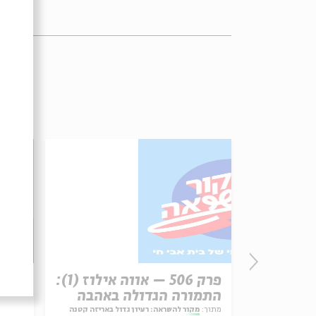
זון
פרק 506 – אווה אילוז (1):
רב ס
התמורה הגדולה באהבה
מתוך:
מקור להשראה: רעיון גדול באריזה קטנה