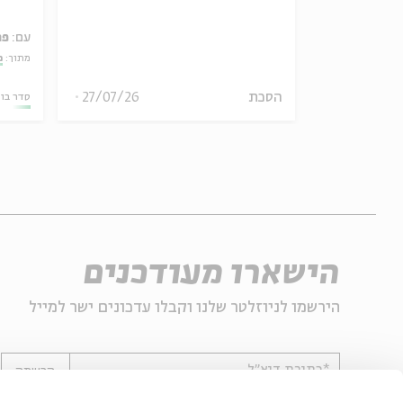
עם:
פר
אמר תיאולוגי־מדיני
מתוך:
מ
הסכת
27/07/26
06.08.26
סדר בו
הישארו מעודכנים
הירשמו לניוזלטר שלנו וקבלו עדכונים ישר למייל
*כתובת דוא"ל
הרשמה