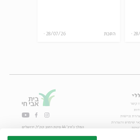
inkelstein
28
הסכת
28/07/26
הסכת
לי
ו קשר
דות
הרת נגישות
אי שימוש והצהרת
המלך ג'ורג' 44 פינת רחוב קק״ל, ירושלים
טיות
02-6215300
ות
info@bac.org.il