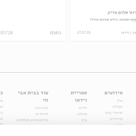
ופ' שלום צדיק
וסר ומצוות: הילכו שניהם יחדיו?
הסכת
/07/26
קר
וידאו
27.07.26
אירועים
ספריית
עוד בבית אבי
כל
וידאו
חי
עיון
צר
אנגלית
או
ילדים
תערוכות
שיעורי בוקר
הצ
מוזיקה
מיוחדים
מיוחדים
תנ
עיון
פודקאסטים מומלצים
פר
נוער
מיוחדים
כתבות
חנ
ספרות ושירה
ספרות ושירה
קצה הקרחון