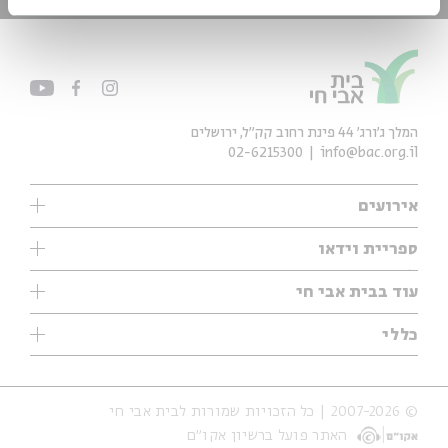
המלך ג'ורג' 44 פינת רחוב קק״ל, ירושלים
02-6215300
info@bac.org.il
אירועים
עיון
ספריית וידאו
אנגלית
ילדים
שיעורי בוקר
עוד בבית אבי חי
מוזיקה
מיוחדים
תערוכות
עיון
כללי
נוער
מיוחדים
מיוחדים
צרו קשר
ספרות ושירה
פודקאסטים מומלצים
ספרות ושירה
אודות
סדרות
כתבות
© 2007-2026 | כל הזכויות שמורות לבית אבי חי
הצהרת נגישות
אירועי עבר
קצה הקרחון
האתר פועל ברשיון אקו״ם
תנאי שימוש והצהרת פרטיות
אירועים בירושלים
על הדרך