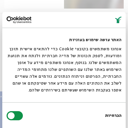
ד"ר אלישבע באומגרטן מארחת את פרופ דוד ברגר, ישיבה
יוניברסיטי.
האתר עושה שימוש בעוגיות
שיתוף
אנחנו משתמשים בקובצי Cookie כדי להתאים אישית תוכן
ומודעות, לספק תכונות של מדיה חברתית ולנתח את תנועת
תגיות:
אחר 2270
דוד ברגר
ישיבה יוניברסיטי' קונגרס יהודי
אלישבע באומגרטן
המשתמשים שלנו. בנוסף, אנחנו משתפים מידע על אופן
סגור
השימוש באתר שלנו עם השותפים שלנו מתחומי המדיה
החברתית, הפרסום וניתוח הנתונים. גורמים אלה עשויים
עוד בבית אבי חי
לשלב את הנתונים האלה עם מידע אחר שסיפקתם או שהם
אספו בעקבות השימוש שעשיתם בשירותים שלהם.
בחירת
הכרחיות
הסכמה
רוצים לדעת מה קורה