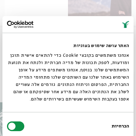
עד גיל 6 אסתר רדא דיברה אמהרית שוטפת ואז היא הפסיקה.
רק בעקבות המפגש עם בעלה התחילה לשיר בשפת אמה - וגם
האתר עושה שימוש בעוגיות
אז פחדה שהיא לא נשמעת אותנטית. צפו באסתר רדא נוסעת
אל עצמה.
אנחנו משתמשים בקובצי Cookie כדי להתאים אישית תוכן
ומודעות, לספק תכונות של מדיה חברתית ולנתח את תנועת
שיתוף
המשתמשים שלנו. בנוסף, אנחנו משתפים מידע על אופן
סגור
השימוש באתר שלנו עם השותפים שלנו מתחומי המדיה
החברתית, הפרסום וניתוח הנתונים. גורמים אלה עשויים
עוד בבית אבי חי
לשלב את הנתונים האלה עם מידע אחר שסיפקתם או שהם
אספו בעקבות השימוש שעשיתם בשירותים שלהם.
בחירת
הכרחיות
הסכמה
רוצים לדעת מה קורה