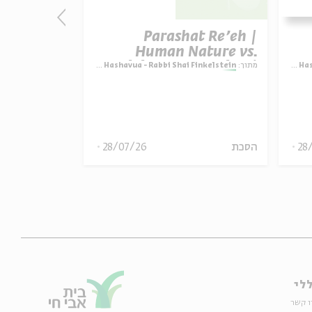
e’eh – To
Parashat Re’eh |
Human Nature vs.
nkelstein
Divine Expectation |
R
Para
מתוך:
Parashat Hashavua - Rabbi Shai Finkelstein
מתוך:
i Finkelstein
Rabbi Shai Finkelstein
28
הסכת
28/07/26
הסכת
לי
ו קשר