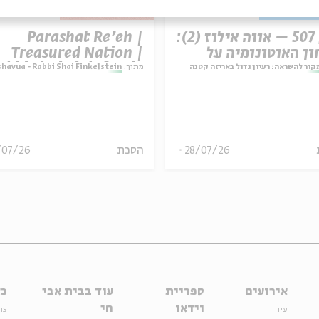
פרק 507 – אווה אילוז (2):
Parashat Re’eh |
ון האוטונומיה על
Treasured Nation |
יבות
abbi Shai Finkelstein
קור להשראה: רעיון גדול באריזה קטנה
מתוך:
shat Hashavua - Rabbi Shai Finkelstein
28/07/26
הסכת
/07/26
אירועים
ספריית
עוד בבית אבי
כל
וידאו
חי
עיון
צר