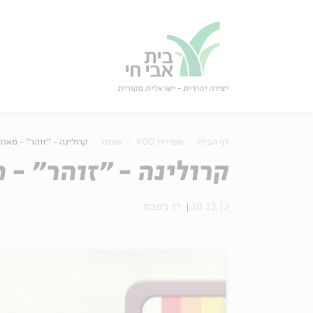
גור
סגור
דף הבית
ספריית VOD
שונות
קרולינה - "זוהר" - מאח
קרולינה - "זוהר" - 
30.12.12
יז בטבת