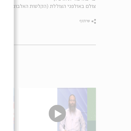
צולם באולפני הצוללת (הקלטות האלבום זוהר)
שיתוף