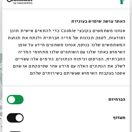
שיתוף
האתר עושה שימוש בעוגיות
אנחנו משתמשים בקובצי Cookie כדי להתאים אישית תוכן
ומודעות, לספק תכונות של מדיה חברתית ולנתח את תנועת
עוד בבית אבי חי
המשתמשים שלנו. בנוסף, אנחנו משתפים מידע על אופן
סגור
השימוש באתר שלנו עם השותפים שלנו מתחומי המדיה
החברתית, הפרסום וניתוח הנתונים. גורמים אלה עשויים
לשלב את הנתונים האלה עם מידע אחר שסיפקתם או שהם
אספו בעקבות השימוש שעשיתם בשירותים שלהם.
בחירת
הכרחיות
הסכמה
רוצים לדעת מה קורה
חירות המחשבה וחזון המדינה
מותו ש
הליברלית
במדרש 
בבית אבי חי לפני כולם?
תעדוף
עם:
פרופ' אביגדור שנאן
עם:
פרופ' פיני איפרגן