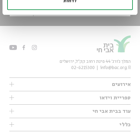
לדחות
*כתובת דוא"ל
הרשמה
המלך ג'ורג' 44 פינת רחוב קק״ל, ירושלים
02-6215300
info@bac.org.il
אירועים
עיון
ספריית וידאו
אנגלית
ילדים
שיעורי בוקר
עוד בבית אבי חי
מוזיקה
מיוחדים
תערוכות
עיון
כללי
נוער
מיוחדים
מיוחדים
צרו קשר
ספרות ושירה
פודקאסטים מומלצים
ספרות ושירה