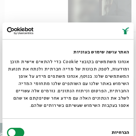
העיתונאי גדעון רייכר מספר ושר שיר עממי ביידיש ואת
השיר פזמון ליקינטון
האתר עושה שימוש בעוגיות
שיתוף
אנחנו משתמשים בקובצי Cookie כדי להתאים אישית תוכן
ומודעות, לספק תכונות של מדיה חברתית ולנתח את תנועת
המשתמשים שלנו. בנוסף, אנחנו משתפים מידע על אופן
תגיות:
שירי ערש
בית אביחי
פזמון ליקינתון
גדעון רייכר
שיר ערש
סגור
השימוש באתר שלנו עם השותפים שלנו מתחומי המדיה
שיר עממי ביידיש
החברתית, הפרסום וניתוח הנתונים. גורמים אלה עשויים
לשלב את הנתונים האלה עם מידע אחר שסיפקתם או שהם
אספו בעקבות השימוש שעשיתם בשירותים שלהם.
עוד בבית אבי חי
בחירת
הכרחיות
הסכמה