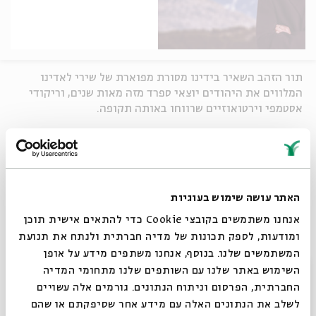
תור הזהב השאיר בידינו מסורת מפוארת של שירי לאדינו
המלווים את היהודים יוצאי ספרד מזה מאות שנים, וריקודי
אסטמפי וירטואוזיים שרווחו באותה תקופה.
ערב מיוחד המשלב ישן וחדש בעיבודים מקוריים וביצועים
עכשוויים למוסיקה בת מאות שנים.
משתתפים:
האתר עושה שימוש בעוגיות
עופר כלף -
זמרה
, לואי חלייפי -
עוד
, חגי ביליצקי -
אנחנו משתמשים בקובצי Cookie כדי להתאים אישית תוכן
קונטרבאס
, רלי מרגלית -
צ'לו
, אורן פריד -
כלי-הקשה
, יעל
ומודעות, לספק תכונות של מדיה חברתית ולנתח את תנועת
שמשוני –
חלילית
המשתמשים שלנו. בנוסף, אנחנו משתפים מידע על אופן
מיכאל מלצר -
חלילית, ניהול מוסיקלי
סגור
השימוש באתר שלנו עם השותפים שלנו מתחומי המדיה
אמנית אורחת: הזמרת
אסתי קינן
החברתית, הפרסום וניתוח הנתונים. גורמים אלה עשויים
לשלב את הנתונים האלה עם מידע אחר שסיפקתם או שהם
שיתוף