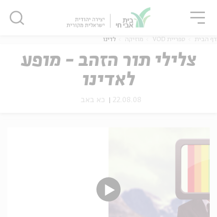
גור
סגור
סגור
דף הבית
ספריית VOD
מוזיקה
לדינו
צלילי תור הזהב - מופע
לאדינו
ה
אנגלית
נוער
22.08.08
כא באב