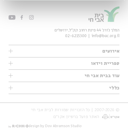
המלך ג'ורג' 44 פינת רחוב קק״ל, ירושלים
02-6215300
info@bac.org.il
אירועים
עיון
ספריית וידאו
אנגלית
ילדים
שיעורי בוקר
עוד בבית אבי חי
מוזיקה
מיוחדים
תערוכות
עיון
כללי
נוער
מיוחדים
מיוחדים
צרו קשר
ספרות ושירה
פודקאסטים מומלצים
ספרות ושירה
אודות
סדרות
כתבות
© 2007-2026 | כל הזכויות שמורות לבית אבי חי
הצהרת נגישות
אירועי עבר
קצה הקרחון
האתר פועל ברשיון אקו״ם
תנאי שימוש והצהרת פרטיות
אירועים בירושלים
על הדרך
חנות
ילדים
design by Dov Abramson Studio
מפלגת המחשבות