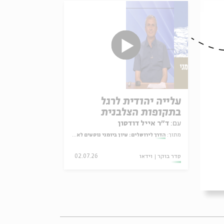
ים
עלייה יהודית לרגל
בתקופות הצלבנית
והממלוכית
עם:
ד"ר אייל דודסון
ודש
מתוך:
הדרך לירושלים: עיון ביומני נוסעים לארץ הקודש
30.
סדר בוקר
וידאו
02.07.26