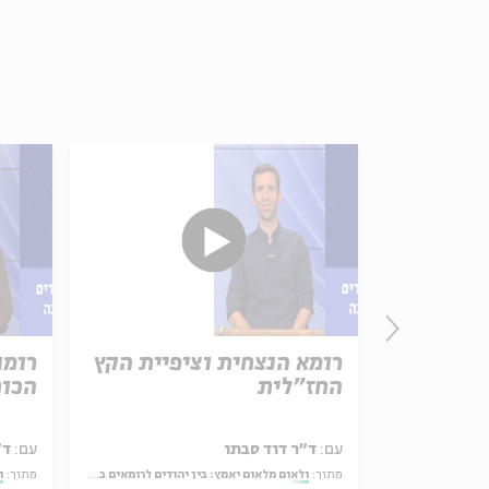
ל
רומא הנצחית וציפיית הקץ
רומו
ת
החז"לית
הכוח
עם:
ד״ר דוד סבתו
עם:
ד״
נוסעים לארץ הקודש
מתוך:
ולאום מלאום יאמץ: בין יהודים לרומאים במדרש בראשית רבה
מתוך:
ו