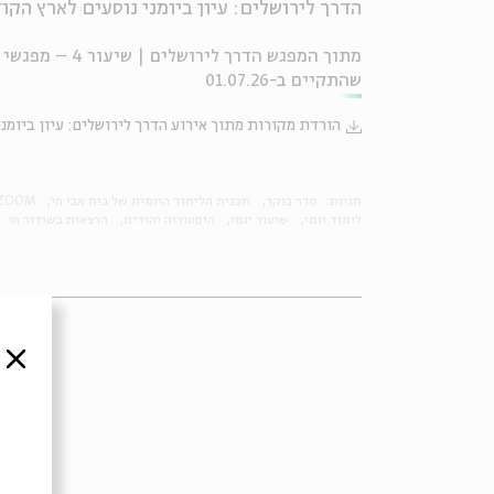
הדרך לירושלים: עיון ביומני נוסעים לארץ הקו
מתוך המפגש הדר
שהתקיים ב-01.07.26
הורדת מקורות מתוך אירוע הדרך לירושלים: עיון ביומנ
תגיות:
סדר בוקר
תכנית הלימוד היומית של בית אבי חי
ZOOM
לימוד יומי
שיעור יומי
היסטוריה יהודית
הרצאות בשידור חי
סגור