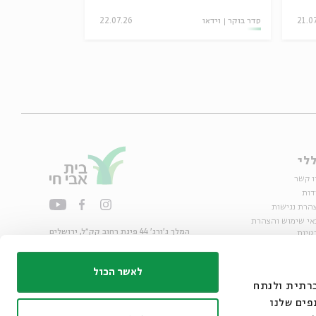
21.0
סדר בוקר
וידאו
22.07.26
סדר בוקר
וידאו
לי
ו קשר
דות
הרת נגישות
אי שימוש והצהרת
המלך ג'ורג' 44 פינת רחוב קק״ל, ירושלים
טיות
02-6215300
ות
info@bac.org.il
לאשר הכול
דיה חברתית ולנתח
פים שלנו