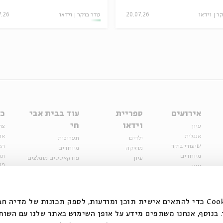
קר
וידאו
20.07.26
סדר בוקר
וידאו
7.26
אירועים
ספריית
עוד בבית אבי
כל
וידאו
חי
עיון
צר
אנגלית
או
ילדים
תערוכות
שיעורי בוקר
הצ
מוזיקה
מיוחדים
מיוחדים
תנ
עיון
פודקאסטים מומלצים
פר
נוער
מיוחדים
כתבות
חנ
ספרות ושירה
ספרות ושירה
קצה הקרחון
סדרות
על הדרך
אירועי עבר
מפלגת המחשבות
אנחנו משתמשים בקובצי Cookie כדי להתאים אישית תוכן ומודעות, לספק תכונות של מ
אירועים
בנוסף, אנחנו משתפים מידע על אופן השימוש באתר שלנו עם השות
בירושלים