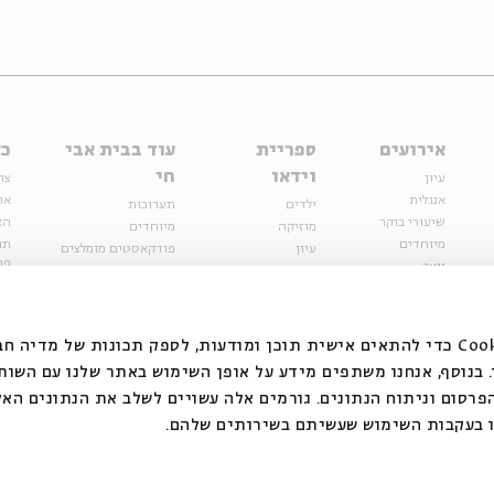
אירועים
ספריית
עוד בבית אבי
כל
וידאו
חי
עיון
צר
אנגלית
או
ילדים
תערוכות
שיעורי בוקר
הצ
מוזיקה
מיוחדים
מיוחדים
תנ
עיון
פודקאסטים מומלצים
פר
נוער
מיוחדים
כתבות
חנ
ספרות ושירה
ספרות ושירה
קצה הקרחון
סדרות
על הדרך
אירועי עבר
מפלגת המחשבות
אנחנו משתמשים בקובצי Cookie כדי להתאים אישית תוכן ומודעות, לספק תכונות של מ
אירועים
בנוסף, אנחנו משתפים מידע על אופן השימוש באתר שלנו עם השות
בירושלים
ילדים
רסום וניתוח הנתונים. גורמים אלה עשויים לשלב את הנתונים האל
מוזיקה
 בעקבות השימוש שעשיתם בשירותים שלהם.
הרצאות בזום