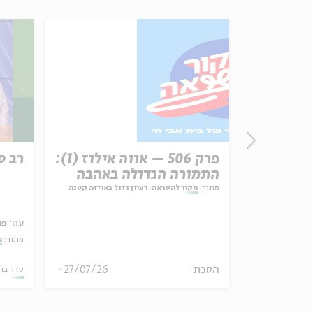
זון
פרק 506 – אווה אילוז (1):
רב ס
התמורה הגדולה באהבה
מתוך:
מקור להשראה: רעיון גדול באריזה קטנה
עם:
פר
אמר תיאולוגי־מדיני
מתוך:
מ
הסכת
27/07/26
06.08.26
סדר בו