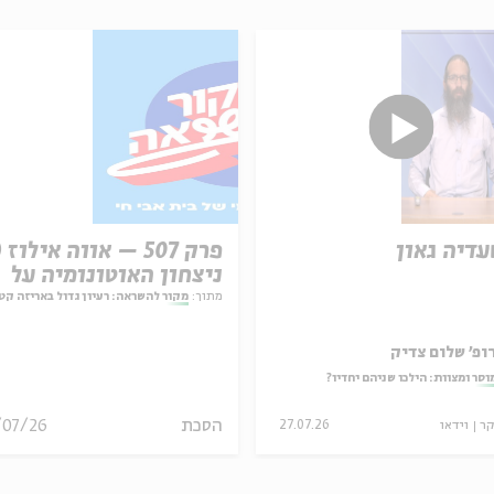
עדיה גאון
ניצחון האוטונומיה על
המחויבות
מתוך:
מקור להשראה: רעיון גדול באריזה קט
ופ' שלום צדיק
וסר ומצוות: הילכו שניהם יחדיו?
הסכת
/07/26
קר
וידאו
27.07.26