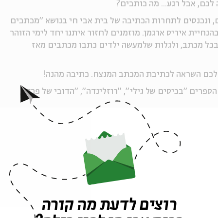
לכם, אבל רגע... מה כותבים?
 ונכנסים לתחרות הכתיבה של בית אבי חי בנושא "מכתבים
נחיית איריס ארגמן. מוזמנים לחזור איתנו יחד לימי הזוהר
 בכל מכתב, ולגלות שלמעשה ילדים כתבו מכתבים מאז
 לכם השראה לכתיבת המכתב המנצח. כתיבה מהנה!
ספרים "בכיסים של גילי", "רוזלינדה", "הדובי של פרד",
ות ג׳–ו׳.
רוצים לדעת מה קורה