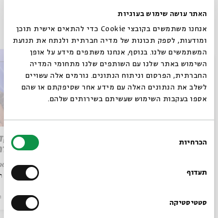
האתר עושה שימוש בעוגיות
פרקים נוספים בסדרה
אנחנו משתמשים בקובצי Cookie כדי להתאים אישית תוכן
ומודעות, לספק תכונות של מדיה חברתית ולנתח את תנועת
המשתמשים שלנו. בנוסף, אנחנו משתפים מידע על אופן
סגור
השימוש באתר שלנו עם השותפים שלנו מתחומי המדיה
החברתית, הפרסום וניתוח הנתונים. גורמים אלה עשויים
לשלב את הנתונים האלה עם מידע אחר שסיפקתם או שהם
אספו בעקבות השימוש שעשיתם בשירותים שלהם.
בחירת
המשוטט בבגדאד – ר' יוסף חיים
על תקדי
הכרחיות
הסכמה
והאורבניזציה של בגדאד
פרשנות
רוצים לדעת מה קורה
עם:
ד"ר אבי-רם צורף
עם:
ד"ר א
בבית אבי חי לפני כולם?
תעדוף
מתוך:
בזמן הזה נתמעטה הקליפה: הבן איש חי ושיח המודרניות בבגדאד העות'מאנית
מתוך:
בזמן הזה
סדר בוקר
וידאו
14.08.25
סדר בוקר
ו
הרשמו לניוזלטר שלנו
סטטיסטיקה