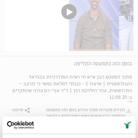
בזמן הזה נתמעטה הקליפה
מתוך המפגש הבן איש חי ושיח המודרניות בבגדאד
העות'מאנית | שיעור 3 - גנבתי למלאת נפשי כי תרעב –
התרוששות, עוני וחלוקת הון | ד"ר אבי-רם צורף שהתקיים
ב-12.08.25
הורדת מקורות מתוך אירוע בזמן הזה נתמעטה
שיתוף
הקליפה: הבן איש חי ושיח המודרניות בבגדאד
העות'מאנית