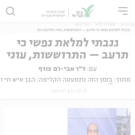
גור
סגור
סגור
דף הבית
ספריית VOD
סדר בוקר
גנבתי למלאת נפשי כי תרעב – התרוששות, עוני וחלוקת הון
גנבתי למלאת נפשי כי
תרעב – התרוששות, עוני
ה
אנגלית
נוער
וחלוקת הון
עם:
ד"ר אבי-רם צורף
מתוך:
בזמן הזה נתמעטה הקליפה: הבן איש חי ו
12.08.25
יח באב