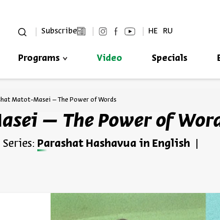
סגור
Subscribe
HE
RU
Programs
Video
Specials
Always be in the know about
BEIT AVI CHAI’s programs!
shat Matot-Masei – The Power of Words
asei – The Power of Wor
Series:
Parashat Hashavua in English
*Email Address