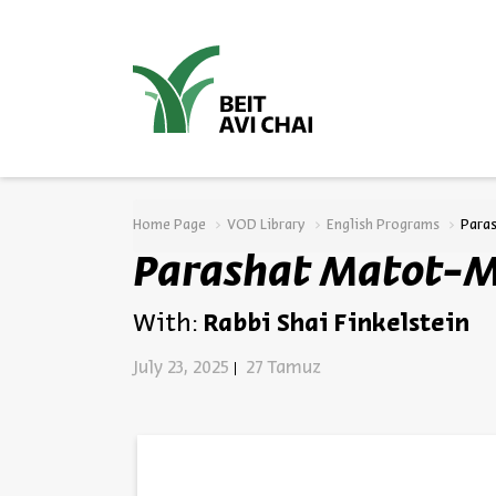
סגור
Home Page
VOD Library
English Programs
Para
Parashat Matot-M
With:
Rabbi Shai Finkelstein
July 23, 2025
27 Tamuz