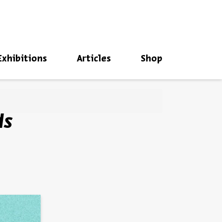
סגור
Exhibitions
Articles
Shop
ds