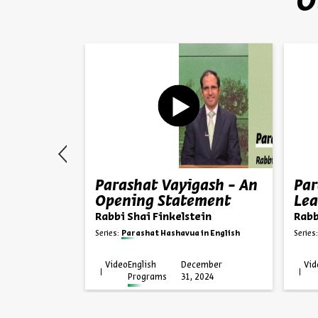
O
tz -
Parashat Vayigash - An
Par
Worlds
Opening Statement
Lea
ein
Rabbi Shai Finkelstein
Rabb
in English
Series:
Parashat Hashavua in English
Series:
ember
Video
English
December
Vid
2024
Programs
31, 2024