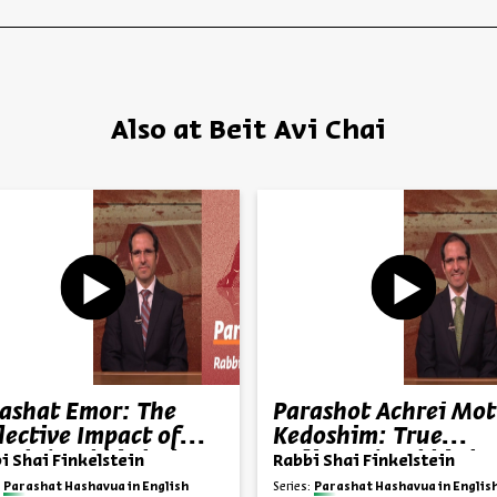
Also at Beit Avi Chai
ashat Emor: The
Parashot Achrei Mot
lective Impact of
Kedoshim: True
ech | Rabbi Shai
Holiness | Rabbi Sha
i Shai Finkelstein
Rabbi Shai Finkelstein
kelstein
Finkelstein
Parashat Hashavua in English
Series:
Parashat Hashavua in Englis