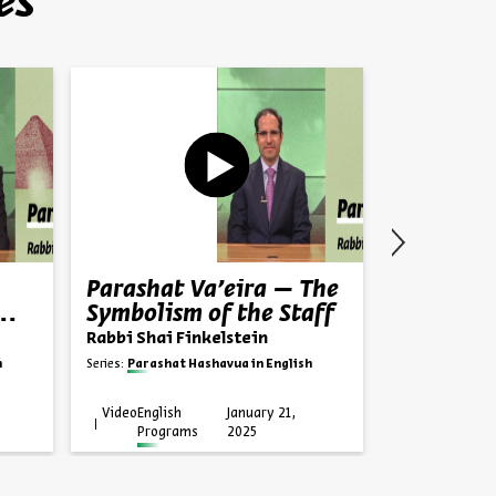
es
Parashat Va’eira – The
Parashat
Symbolism of the Staff
Hardenin
Heart
Rabbi Shai Finkelstein
Rabbi Shai F
h
Series:
Parashat Hashavua in English
Series:
Parashat
Video
English
January 21,
Video
English
Programs
2025
Progra