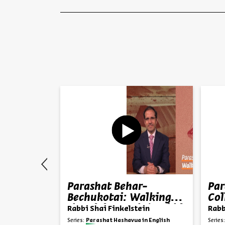
dbar:
Parashat Behar-
Par
he
Bechukotai: Walking
Col
 Shai
the Divine Path | Rabbi
Spe
ein
Rabbi Shai Finkelstein
Rabb
Shai Finkelstein
Fin
in English
Series:
Parashat Hashavua in English
Series: