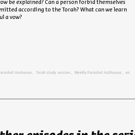
ow be explained? Can a person forbid themselves
rmitted according to the Torah? What can we learn
ul a vow?
Parashat Hashavua
Torah study session
Weekly Parashat HaShavua
on