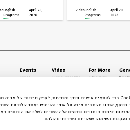
eo
English
April 28,
Video
English
April 20,
Programs
2026
Programs
2026
Events
Video
For More
Gen
Series
Special Programs
Exhibitions
Who W
Past Programs
Music
Articles
Access
Specials
Terms 
אנחנ Cookie כדי להתאים אישית תוכן ומודעות, לספק תכונות של מדיה חברתית ולנתח
בנוסף, אנחנו משתפים מידע על אופן השימוש באתר שלנו עם השות
רסום וניתוח הנתונים. גורמים אלה עשויים לשלב את הנתונים האל
ו בעקבות השימוש שעשיתם בשירותים שלהם