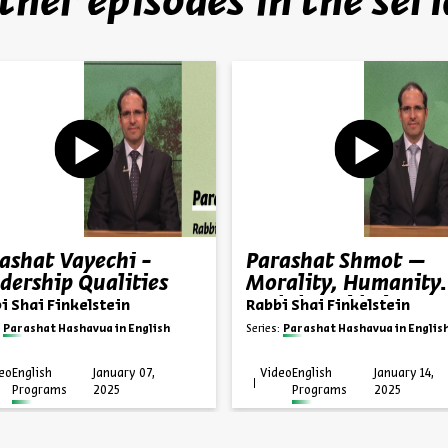
ther episodes in the seri
ashat Vayechi -
Parashat Shmot –
dership Qualities
Morality, Humanity
and the Midwives
i Shai Finkelstein
Rabbi Shai Finkelstein
Parashat Hashavua in English
Series:
Parashat Hashavua in Englis
eo
English
January 07,
Video
English
January 14,
Programs
2025
Programs
2025