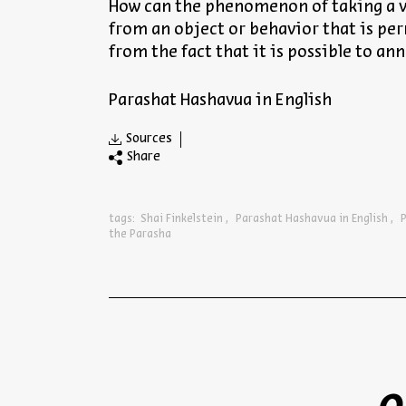
How can the phenomenon of taking a v
from an object or behavior that is pe
from the fact that it is possible to ann
Parashat Hashavua in English
Sources
Share
tags:
Shai Finkelstein
Parashat Hashavua in English
the Parasha