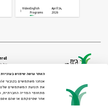
Video
English
April 14,
Video
English
Programs
2026
Progra
eral
e Are
ibility Declaration
האתר עושה שימוש בעוגיות
of Usage & Privacy
44 King George Street, Jerusalem
02-6215300
את תנועת המשתמשים שלנו. 
info@bac.org.il
מתחומי המדיה החברתית, הפ
אחר שסיפקתם או שהם אספ.